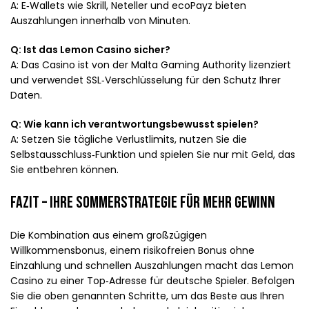
A: E‑Wallets wie Skrill, Neteller und ecoPayz bieten
Auszahlungen innerhalb von Minuten.
Q: Ist das Lemon Casino sicher?
A: Das Casino ist von der Malta Gaming Authority lizenziert
und verwendet SSL‑Verschlüsselung für den Schutz Ihrer
Daten.
Q: Wie kann ich verantwortungsbewusst spielen?
A: Setzen Sie tägliche Verlustlimits, nutzen Sie die
Selbstausschluss‑Funktion und spielen Sie nur mit Geld, das
Sie entbehren können.
Fazit – Ihre Sommerstrategie für mehr Gewinn
Die Kombination aus einem großzügigen
Willkommensbonus, einem risikofreien Bonus ohne
Einzahlung und schnellen Auszahlungen macht das Lemon
Casino zu einer Top‑Adresse für deutsche Spieler. Befolgen
Sie die oben genannten Schritte, um das Beste aus Ihren