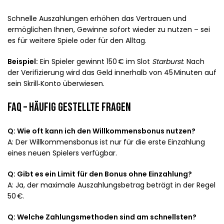
Schnelle Auszahlungen erhöhen das Vertrauen und
ermöglichen Ihnen, Gewinne sofort wieder zu nutzen – sei
es für weitere Spiele oder für den Alltag.
Beispiel:
Ein Spieler gewinnt 150 € im Slot
Starburst
. Nach
der Verifizierung wird das Geld innerhalb von 45 Minuten auf
sein Skrill‑Konto überwiesen.
FAQ – Häufig gestellte Fragen
Q: Wie oft kann ich den Willkommensbonus nutzen?
A: Der Willkommensbonus ist nur für die erste Einzahlung
eines neuen Spielers verfügbar.
Q: Gibt es ein Limit für den Bonus ohne Einzahlung?
A: Ja, der maximale Auszahlungsbetrag beträgt in der Regel
50 €.
Q: Welche Zahlungsmethoden sind am schnellsten?