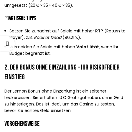
umgesetzt (20 € × 35 + 40 € × 35).
Praktische Tipps
Setzen Sie zunächst auf Spiele mit hoher
RTP
(Return to
Player), z. B.
Book of Dead
(96,21 %).
Vermeiden Sie Spiele mit hohen
Volatilität
, wenn Ihr
Budget begrenzt ist.
2. Der Bonus ohne Einzahlung – Ihr risikofreier
Einstieg
Der Lemon Bonus ohne Einzahlung ist ein seltener
Leckerbissen: Sie erhalten 10 € Gratisguthaben, ohne Geld
zu hinterlegen. Das ist ideal, um das Casino zu testen,
bevor Sie echtes Geld einsetzen.
Vorgehensweise