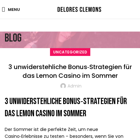
MENU
Blog
UNCATEGORIZED
3 unwiderstehliche Bonus‑Strategien für
das Lemon Casino im Sommer
Admin
3 unwiderstehliche Bonus‑Strategien für
das Lemon Casino im Sommer
Der Sommer ist die perfekte Zeit, um neue
Casino‑Erlebnisse zu testen – besonders, wenn Sie von