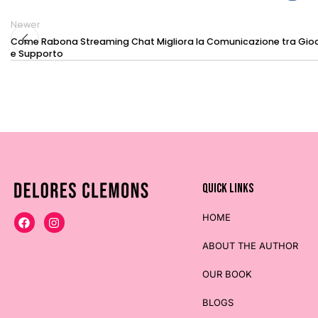
Newer
Come Rabona Streaming Chat Migliora la Comunicazione tra Gioc
e Supporto
QUICK LINKS
HOME
ABOUT THE AUTHOR
OUR BOOK
BLOGS