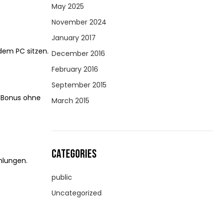
May 2025
November 2024
January 2017
dem PC sitzen.
December 2016
February 2016
September 2015
s Bonus ohne
March 2015
Categories
hlungen.
public
Uncategorized