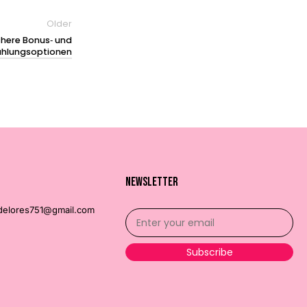
Older
chere Bonus‑ und
hlungsoptionen
NEWSLETTER
elores751@gmail.com