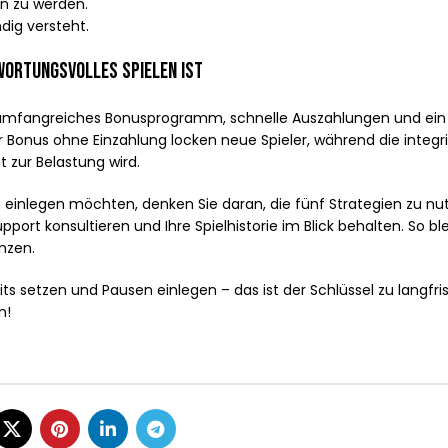
en zu werden.
dig versteht.
wortungsvolles Spielen ist
umfangreiches Bonusprogramm, schnelle Auszahlungen und ein 
onus ohne Einzahlung locken neue Spieler, während die integri
 zur Belastung wird.
le einlegen möchten, denken Sie daran, die fünf Strategien zu nu
upport konsultieren und Ihre Spielhistorie im Blick behalten. So bl
anzen.
s setzen und Pausen einlegen – das ist der Schlüssel zu langfr
n!