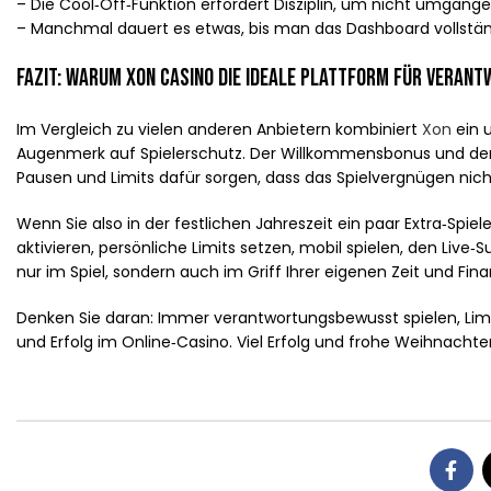
– Die Cool‑Off‑Funktion erfordert Disziplin, um nicht umgang
– Manchmal dauert es etwas, bis man das Dashboard vollstän
Fazit: Warum Xon Casino die ideale Plattform für verant
Im Vergleich zu vielen anderen Anbietern kombiniert
Xon
ein 
Augenmerk auf Spielerschutz. Der Willkommensbonus und der B
Pausen und Limits dafür sorgen, dass das Spielvergnügen nicht
Wenn Sie also in der festlichen Jahreszeit ein paar Extra‑Spie
aktivieren, persönliche Limits setzen, mobil spielen, den Live‑S
nur im Spiel, sondern auch im Griff Ihrer eigenen Zeit und Fin
Denken Sie daran: Immer verantwortungsbewusst spielen, Limit
und Erfolg im Online‑Casino. Viel Erfolg und frohe Weihnachte