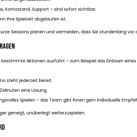
s, Kontostand, Support – sind sofort sichtbar.
n Ihre Spielzeit abgelaufen ist.
rze Sessions planen und vermeiden, dass Sie stundenlang vor 
Fragen
an bestimmte Aktionen ausführt – zum Beispiel das Einlösen eine
 steht jederzeit bereit.
 2 Minuten eine Lösung.
ngsvolles Spielen – das Team gibt Ihnen gern individuelle Empfe
iger geneigt, unüberlegt weiterzuspielen.
rd