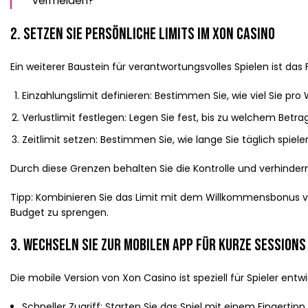
vermeiden?
2. Setzen Sie persönliche Limits im Xon Casino
Ein weiterer Baustein für verantwortungsvolles Spielen ist das 
Einzahlungslimit definieren: Bestimmen Sie, wie viel Sie pr
Verlustlimit festlegen: Legen Sie fest, bis zu welchem Betrag
Zeitlimit setzen: Bestimmen Sie, wie lange Sie täglich spie
Durch diese Grenzen behalten Sie die Kontrolle und verhindern,
Tipp: Kombinieren Sie das Limit mit dem Willkommensbonus v
Budget zu sprengen.
3. Wechseln Sie zur mobilen App für kurze Sessions
Die mobile Version von Xon Casino ist speziell für Spieler ent
Schneller Zugriff: Starten Sie das Spiel mit einem Fingertip