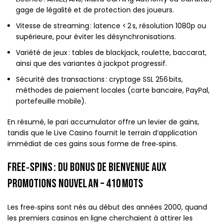
gage de légalité et de protection des joueurs.
Vitesse de streaming : latence < 2 s, résolution 1080p ou
supérieure, pour éviter les désynchronisations.
Variété de jeux : tables de blackjack, roulette, baccarat,
ainsi que des variantes à jackpot progressif.
Sécurité des transactions : cryptage SSL 256 bits,
méthodes de paiement locales (carte bancaire, PayPal,
portefeuille mobile).
En résumé, le pari accumulator offre un levier de gains,
tandis que le Live Casino fournit le terrain d’application
immédiat de ces gains sous forme de free‑spins.
Free‑spins : du bonus de bienvenue aux
promotions Nouvel An – 410 mots
Les free‑spins sont nés au début des années 2000, quand
les premiers casinos en ligne cherchaient à attirer les