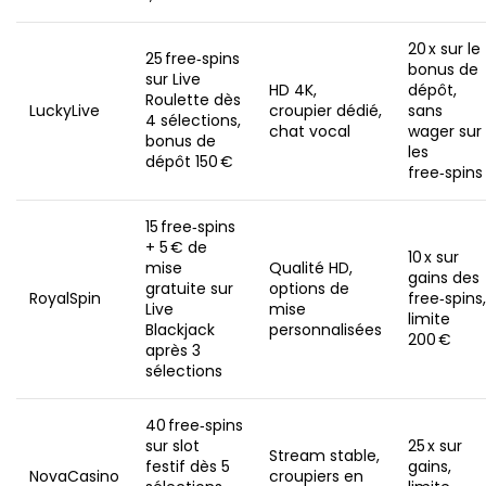
20 x sur le
25 free‑spins
bonus de
sur Live
HD 4K,
dépôt,
Roulette dès
LuckyLive
croupier dédié,
sans
4 sélections,
chat vocal
wager sur
bonus de
les
dépôt 150 €
free‑spins
15 free‑spins
+ 5 € de
10 x sur
mise
Qualité HD,
gains des
gratuite sur
options de
RoyalSpin
free‑spins,
Live
mise
limite
Blackjack
personnalisées
200 €
après 3
sélections
40 free‑spins
sur slot
25 x sur
Stream stable,
festif dès 5
gains,
NovaCasino
croupiers en