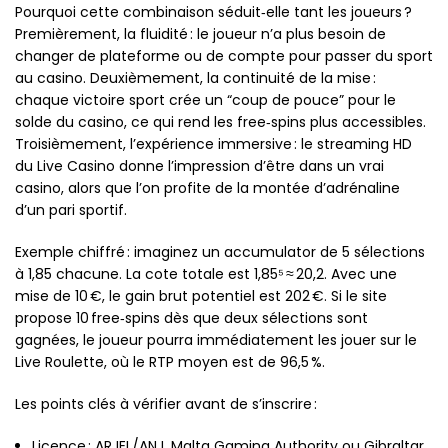
Pourquoi cette combinaison séduit‑elle tant les joueurs ?
Premièrement, la fluidité : le joueur n’a plus besoin de
changer de plateforme ou de compte pour passer du sport
au casino. Deuxièmement, la continuité de la mise :
chaque victoire sport crée un “coup de pouce” pour le
solde du casino, ce qui rend les free‑spins plus accessibles.
Troisièmement, l’expérience immersive : le streaming HD
du Live Casino donne l’impression d’être dans un vrai
casino, alors que l’on profite de la montée d’adrénaline
d’un pari sportif.
Exemple chiffré : imaginez un accumulator de 5 sélections
à 1,85 chacune. La cote totale est 1,85⁵ ≈ 20,2. Avec une
mise de 10 €, le gain brut potentiel est 202 €. Si le site
propose 10 free‑spins dès que deux sélections sont
gagnées, le joueur pourra immédiatement les jouer sur le
Live Roulette, où le RTP moyen est de 96,5 %.
Les points clés à vérifier avant de s’inscrire :
Licence : ARJEL/ANJ, Malta Gaming Authority ou Gibraltar,