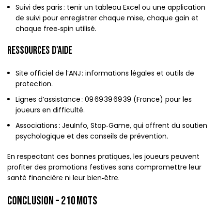
Suivi des paris : tenir un tableau Excel ou une application
de suivi pour enregistrer chaque mise, chaque gain et
chaque free‑spin utilisé.
Ressources d’aide
Site officiel de l’ANJ : informations légales et outils de
protection.
Lignes d’assistance : 09 69 39 69 39 (France) pour les
joueurs en difficulté.
Associations : JeuInfo, Stop‑Game, qui offrent du soutien
psychologique et des conseils de prévention.
En respectant ces bonnes pratiques, les joueurs peuvent
profiter des promotions festives sans compromettre leur
santé financière ni leur bien‑être.
Conclusion – 210 mots