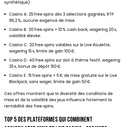
synthétique) :
Casino A : 25 free‑spins dès 3 sélections gagnées, RTP
96,2 %, aucune exigence de mise.
Casino B : 30 free‑spins + 10 % cash‑back, wagering 20 x,
volatilité élevée.
Casino C : 20 free‑spins valables sur le Live Roulette,
wagering 15 x, limite de gain 100 €.
Casino D : 40 free‑spins sur slot à thème festif, wagering
25 x, bonus de dépôt 150 €.
Casino E : 15 free‑spins + 5 € de mise gratuite sur le Live
Blackjack, sans wager, limite de gain 50 €.
Ces offres montrent que la diversité des conditions de
mise et de la volatilité des jeux influence fortement la
rentabilité des free‑spins.
Top 5 des plateformes qui combinent