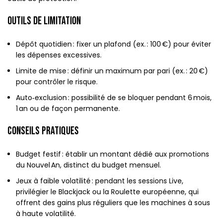
Outils de limitation
Dépôt quotidien : fixer un plafond (ex. : 100 €) pour éviter
les dépenses excessives.
Limite de mise : définir un maximum par pari (ex. : 20 €)
pour contrôler le risque.
Auto‑exclusion : possibilité de se bloquer pendant 6 mois,
1 an ou de façon permanente.
Conseils pratiques
Budget festif : établir un montant dédié aux promotions
du Nouvel An, distinct du budget mensuel.
Jeux à faible volatilité : pendant les sessions Live,
privilégier le Blackjack ou la Roulette européenne, qui
offrent des gains plus réguliers que les machines à sous
à haute volatilité.