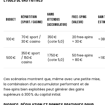
Études de cas fictives
GAINS
RÉPARTITION
FREE‑SPINS
GAIN 
BUDGET
ATTENDUS
(SPORT / CASINO)
(VALEUR)
ESTI
(ACCUMULATOR)
70 € sport /
350 €
20 free‑spins
100 €
≈ 3
30 € casino
(cote 5,0)
≈ 30 €
350 € sport
1 750 €
50 free‑spins
500 €
/ 150 €
≈ 1 
(cote 5,0)
≈ 80 €
casino
Ces scénarios montrent que, même avec une petite mise,
la combinaison d’un accumulator performant et de
free‑spins bien exploitées peut générer des gains
supérieurs à 300 % du capital initial.