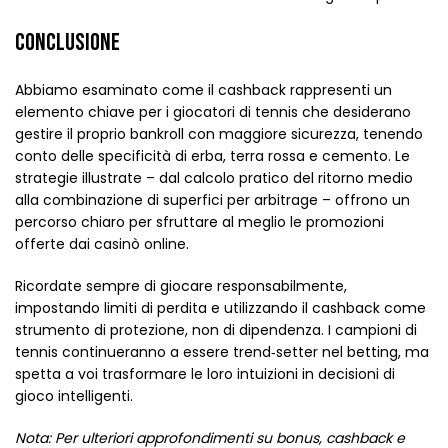
Conclusione
Abbiamo esaminato come il cashback rappresenti un
elemento chiave per i giocatori di tennis che desiderano
gestire il proprio bankroll con maggiore sicurezza, tenendo
conto delle specificità di erba, terra rossa e cemento. Le
strategie illustrate – dal calcolo pratico del ritorno medio
alla combinazione di superfici per arbitrage – offrono un
percorso chiaro per sfruttare al meglio le promozioni
offerte dai casinò online.
Ricordate sempre di giocare responsabilmente,
impostando limiti di perdita e utilizzando il cashback come
strumento di protezione, non di dipendenza. I campioni di
tennis continueranno a essere trend‑setter nel betting, ma
spetta a voi trasformare le loro intuizioni in decisioni di
gioco intelligenti.
Nota: Per ulteriori approfondimenti su bonus, cashback e