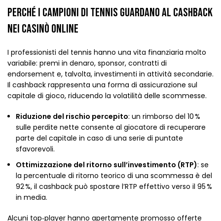
Perché i Campioni di Tennis Guardano al Cashback
nei Casinò Online
I professionisti del tennis hanno una vita finanziaria molto
variabile: premi in denaro, sponsor, contratti di
endorsement e, talvolta, investimenti in attività secondarie.
Il cashback rappresenta una forma di assicurazione sul
capitale di gioco, riducendo la volatilità delle scommesse.
Riduzione del rischio percepito
: un rimborso del 10 %
sulle perdite nette consente al giocatore di recuperare
parte del capitale in caso di una serie di puntate
sfavorevoli.
Ottimizzazione del ritorno sull’investimento (RTP)
: se
la percentuale di ritorno teorico di una scommessa è del
92 %, il cashback può spostare l’RTP effettivo verso il 95 %
in media.
Alcuni top‑player hanno apertamente promosso offerte