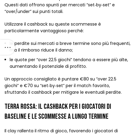
Questi dati offrono spunti per mercati “set‑by‑set” e
“over/under” sui punti totali.
Utilizzare il cashback su queste scommesse è
particolarmente vantaggioso perché:
le perdite sui mercati a breve termine sono più frequenti,
ma il rimborso riduce il danno;
le quote per “over 22.5 giochi” tendono a essere più alte,
aumentando il potenziale di profitto.
Un approccio consigliato è puntare €80 su “over 22.5
giochi” e €70 su “set‑by‑set” per il match favorito,
sfruttando il cashback per mitigare le eventuali perdite.
Terra Rossa: Il Cashback per i Giocatori di
Baseline e le Scommesse a Lungo Termine
Il clay rallenta il ritmo di gioco, favorendo i giocatori di