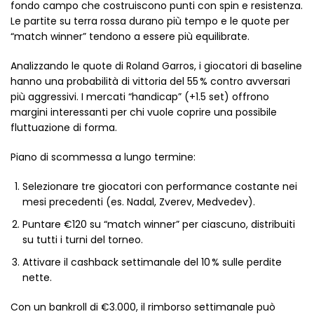
fondo campo che costruiscono punti con spin e resistenza.
Le partite su terra rossa durano più tempo e le quote per
“match winner” tendono a essere più equilibrate.
Analizzando le quote di Roland Garros, i giocatori di baseline
hanno una probabilità di vittoria del 55 % contro avversari
più aggressivi. I mercati “handicap” (+1.5 set) offrono
margini interessanti per chi vuole coprire una possibile
fluttuazione di forma.
Piano di scommessa a lungo termine:
Selezionare tre giocatori con performance costante nei
mesi precedenti (es. Nadal, Zverev, Medvedev).
Puntare €120 su “match winner” per ciascuno, distribuiti
su tutti i turni del torneo.
Attivare il cashback settimanale del 10 % sulle perdite
nette.
Con un bankroll di €3.000, il rimborso settimanale può