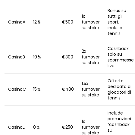
Bonus su
1x
tutti gli
CasinoA
12 %
€500
turnover
sport,
su stake
incluso
tennis
Cashback
2x
solo su
CasinoB
10 %
€300
turnover
scommesse
su stake
live
Offerta
1.5x
dedicata ai
CasinoC
15 %
€400
turnover
giocatori di
su stake
tennis
Include
promozioni
1x
“cashback
CasinoD
8 %
€250
turnover
su
su stake