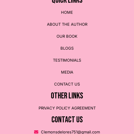
QUICK LINKS
HOME
ABOUT THE AUTHOR
OUR BOOK
BLOGS
TESTIMONIALS
MEDIA
CONTACT US
OTHER LINKS
PRIVACY POLICY AGREEMENT
CONTACT US
Clemonsdelores751@gmail.com