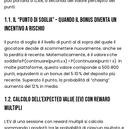
può portarla a 0,48, a seconda del valore percepito dei
punti.
1.1. Il “Punto di Soglia” – Quando il Bonus Diventa un
Incentivo a Rischio
Il punto di soglia è il livello di punti al di sopra del quale il
giocatore decide di scommettere nuovamente, anche se
la perdita è recente. Matematicamente, è il valore x che
soddisfa P(continuare|punti ≥ x) > P(continuare|punti < x). In
molte piattaforme, questo valore corrisponde a 500‑800
punti, equivalenti a un bonus del 5‑10 % del deposito più
recente. Superato il punto, la probabilità di “chasing”
aumenta del 12 % in media.
1.2. Calcolo dell’Expected Value (EV) con Reward
Multipli
L’EV di una sessione con reward multipli si calcola
sommando i prodotti tra le probabilità di ciascun risultato e