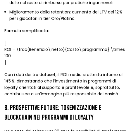
delle richieste di rimborso per pratiche ingannevoli.
Miglioramento della retention: aumento del LTV del 12 %
per i giocatori in tier Oro/Platino.
Formula semplificata:
[
ROI = \frac{Beneficio\;netto}{Costo\;programma} \times
100
]
Con i dati dei tre dataset, il ROI medio si attesta intorno al
145 %, dimostrando che l’investimento in programmi di
loyalty orientati al supporto è profittevole e, soprattutto,
contribuisce a un’immagine più responsabile del casinò.
8. Prospettive Future: Tokenizzazione e
Blockchain nei Programmi di Loyalty