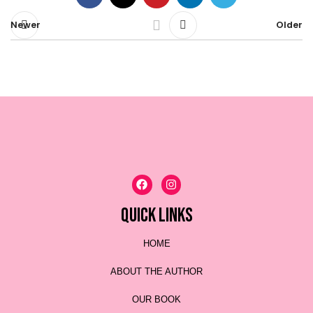
Newer
Older
QUICK LINKS
HOME
ABOUT THE AUTHOR
OUR BOOK