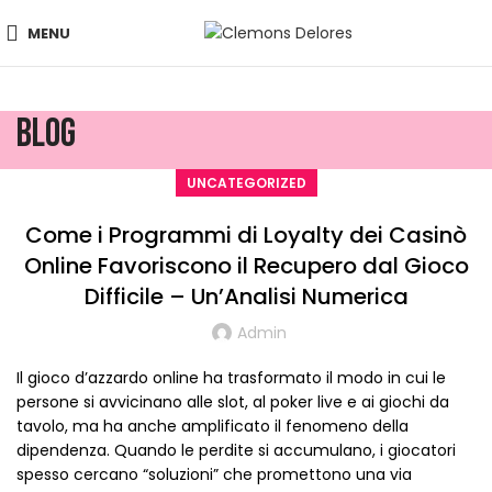
MENU
Blog
UNCATEGORIZED
Come i Programmi di Loyalty dei Casinò
Online Favoriscono il Recupero dal Gioco
Difficile – Un’Analisi Numerica
Admin
Il gioco d’azzardo online ha trasformato il modo in cui le
persone si avvicinano alle slot, al poker live e ai giochi da
tavolo, ma ha anche amplificato il fenomeno della
dipendenza. Quando le perdite si accumulano, i giocatori
spesso cercano “soluzioni” che promettono una via