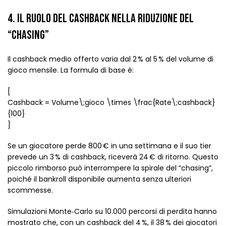
4. Il Ruolo del Cashback nella Riduzione del
“Chasing”
Il cashback medio offerto varia dal 2 % al 5 % del volume di
gioco mensile. La formula di base è:
[
Cashback = Volume\;gioco \times \frac{Rate\;cashback}
{100}
]
Se un giocatore perde 800 € in una settimana e il suo tier
prevede un 3 % di cashback, riceverà 24 € di ritorno. Questo
piccolo rimborso può interrompere la spirale del “chasing”,
poiché il bankroll disponibile aumenta senza ulteriori
scommesse.
Simulazioni Monte‑Carlo su 10.000 percorsi di perdita hanno
mostrato che, con un cashback del 4 %, il 38 % dei giocatori