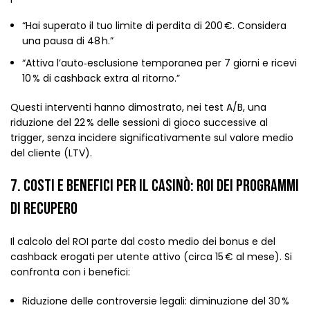
“Hai superato il tuo limite di perdita di 200 €. Considera
una pausa di 48 h.”
“Attiva l’auto‑esclusione temporanea per 7 giorni e ricevi
10 % di cashback extra al ritorno.”
Questi interventi hanno dimostrato, nei test A/B, una
riduzione del 22 % delle sessioni di gioco successive al
trigger, senza incidere significativamente sul valore medio
del cliente (LTV).
7. Costi e Benefici per il Casinò: ROI dei Programmi
di Recupero
Il calcolo del ROI parte dal costo medio dei bonus e del
cashback erogati per utente attivo (circa 15 € al mese). Si
confronta con i benefici:
Riduzione delle controversie legali: diminuzione del 30 %