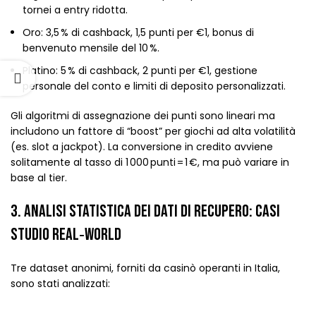
tornei a entry ridotta.
Oro: 3,5 % di cashback, 1,5 punti per €1, bonus di
benvenuto mensile del 10 %.
Platino: 5 % di cashback, 2 punti per €1, gestione
personale del conto e limiti di deposito personalizzati.
Gli algoritmi di assegnazione dei punti sono lineari ma
includono un fattore di “boost” per giochi ad alta volatilità
(es. slot a jackpot). La conversione in credito avviene
solitamente al tasso di 1 000 punti = 1 €, ma può variare in
base al tier.
3. Analisi Statistica dei Dati di Recupero: Casi
Studio Real‑World
Tre dataset anonimi, forniti da casinò operanti in Italia,
sono stati analizzati: