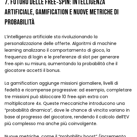
7. Futuro delle free‑spin: intelligenza
artificiale, gamification e nuove metriche di
probabilità
L’intelligenza artificiale sta rivoluzionando la
personalizzazione delle offerte. Algoritmi di machine
learning analizzano il comportamento di gioco, la
frequenza di login e le preferenze di slot per generare
free‑spin su misura, aumentando la probabilità che il
giocatore accetti il bonus.
La gamification aggiunge missioni giornaliere, livelli di
fedeltà e ricompense progressive: ad esempio, completare
tre missioni può sbloccare 10 free‑spin extra con
moltiplicatore 4x. Queste meccaniche introducono una
“probabilità dinamica”, dove le chance di vincita variano in
base al progresso del giocatore, rendendo il calcolo dell’EV
più complesso ma anche più coinvolgente.
Nuove metriche, come il “probability boost” (incremento