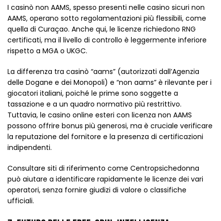
I casinò non AAMS, spesso presenti nelle casino sicuri non
AAMS, operano sotto regolamentazioni più flessibili, come
quella di Curaçao. Anche qui, le licenze richiedono RNG
certificati, ma il livello di controllo è leggermente inferiore
rispetto a MGA o UKGC.
La differenza tra casinò “aams” (autorizzati dall’Agenzia
delle Dogane e dei Monopoli) e “non aams” è rilevante per i
giocatori italiani, poiché le prime sono soggette a
tassazione e a un quadro normativo più restrittivo.
Tuttavia, le casino online esteri con licenza non AAMS
possono offrire bonus più generosi, ma è cruciale verificare
la reputazione del fornitore e la presenza di certificazioni
indipendenti.
Consultare siti di riferimento come Centropsichedonna
può aiutare a identificare rapidamente le licenze dei vari
operatori, senza fornire giudizi di valore o classifiche
ufficiali.