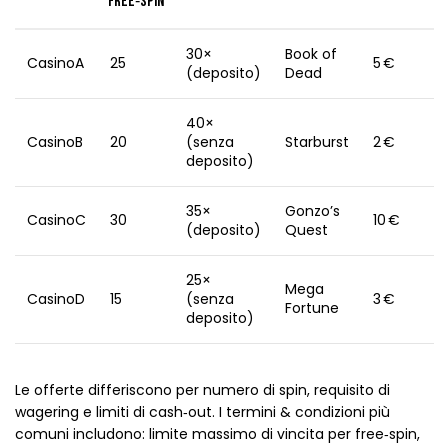
FREE‑SPIN
30×
Book of
CasinoA
25
5 €
(deposito)
Dead
40×
CasinoB
20
(senza
Starburst
2 €
deposito)
35×
Gonzo’s
CasinoC
30
10 €
(deposito)
Quest
25×
Mega
CasinoD
15
(senza
3 €
Fortune
deposito)
Le offerte differiscono per numero di spin, requisito di
wagering e limiti di cash‑out. I termini & condizioni più
comuni includono: limite massimo di vincita per free‑spin,