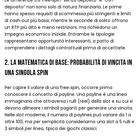
Le differenze tra free‑spin “senza deposito” e “con
deposito” non sono solo di natura finanziaria. Le prime
hanno spesso requisiti di scommessa più stringenti e limiti
di cash‑out più bassi, mentre le seconde di solito offrono
un RTP più alto e meno restrizioni, ma richiedono un
impegno economico iniziale. Entrambe le tipologie
rappresentano opportunità interessanti, a patto di
comprendere i dettagli contrattuali prima di accettarle.
2. La matematica di base: probabilità di vincita in
una singola spin
Per capire il valore di una free‑spin, occorre prima
conoscere il concetto di payline. Una payline è una linea
immaginaria che attraversa i rulli (reel) della slot e su cui si
devono allineare i simboli paganti per generare una vincita.
Nelle slot moderne, il numero di paylines può variare da 1 a
oltre 100, ma per semplicità consideriamo una slot a 5 rulli e
3 simboli per linea, tipica dei giochi classici.