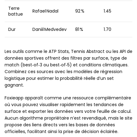
Terre
Rafael Nadal
92 %
1.45
battue
Dur
Daniil Medvedev
81 %
1.70
Les outils comme le ATP Stats, Tennis Abstract ou les API de
données sportives offrent des filtres par surface, type de
match (best‑of‑3 ou best‑of‑5) et conditions climatiques.
Combinez ces sources avec les modèles de régression
logistique pour estimer la probabilité réelle d’un set
gagnant.
Foxieapp apparaît comme une ressource complémentaire
où vous pouvez visualiser rapidement les tendances de
surface et exporter les données vers votre feuille de calcul.
Aucun algorithme propriétaire n’est revendiqué, mais le site
propose des liens directs vers les bases de données
officielles, facilitant ainsi la prise de décision éclairée.