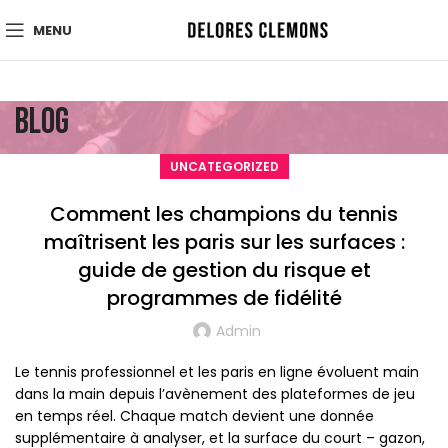
MENU
Blog
UNCATEGORIZED
Comment les champions du tennis
maîtrisent les paris sur les surfaces :
guide de gestion du risque et
programmes de fidélité
Admin
Le tennis professionnel et les paris en ligne évoluent main
dans la main depuis l’avènement des plateformes de jeu
en temps réel. Chaque match devient une donnée
supplémentaire à analyser, et la surface du court – gazon,