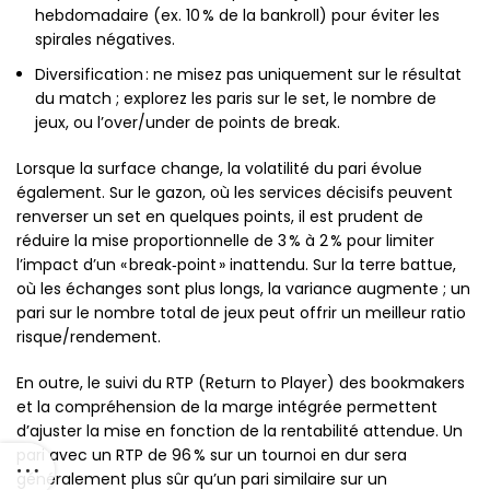
hebdomadaire (ex. 10 % de la bankroll) pour éviter les
spirales négatives.
Diversification : ne misez pas uniquement sur le résultat
du match ; explorez les paris sur le set, le nombre de
jeux, ou l’over/under de points de break.
Lorsque la surface change, la volatilité du pari évolue
également. Sur le gazon, où les services décisifs peuvent
renverser un set en quelques points, il est prudent de
réduire la mise proportionnelle de 3 % à 2 % pour limiter
l’impact d’un « break‑point » inattendu. Sur la terre battue,
où les échanges sont plus longs, la variance augmente ; un
pari sur le nombre total de jeux peut offrir un meilleur ratio
risque/rendement.
En outre, le suivi du RTP (Return to Player) des bookmakers
et la compréhension de la marge intégrée permettent
d’ajuster la mise en fonction de la rentabilité attendue. Un
pari avec un RTP de 96 % sur un tournoi en dur sera
généralement plus sûr qu’un pari similaire sur un