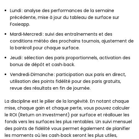
Lundi : analyse des performances de la semaine
précédente, mise à jour du tableau de surface sur
Foxieapp.
Mardi‑Mercredi : suivi des entraînements et des
conditions météo des prochains tournois, ajustement de
la bankroll pour chaque surface.
Jeudi : sélection des paris proportionnels, activation des
bonus de dépôt et cash‑back.
Vendredi‑Dimanche : participation aux paris en direct,
utilisation des points fidélité pour des paris gratuits,
revue des résultats en fin de journée.
La discipline est le pilier de la longévité. En notant chaque
mise, chaque gain et chaque perte, vous pouvez calculer
le ROI (Return on Investment) par surface et réallouer les
fonds vers les surfaces les plus rentables. Un suivi mensuel
des points de fidélité vous permet également de planifier
les moments où les cash‑back seront les plus utiles,