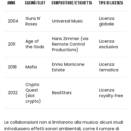
ANNO
CASINÒ/SLOT
COMPOSITORE/ETICHETTA
TIPO DI LICENZA
Guns N’
Licenza
2004
Universal Music
Roses
globale
Hans Zimmer (via
Age of
Licenza
2011
Remote Control
the Gods
esclusiva
Productions)
Ennio Morricone
Licenza
2018
Mafia
Estate
tematica
Crypto
Quest
Licenza
2022
BeatStars
(slot
royalty‑free
crypto)
Le collaborazioni non si limitarono alla musica; alcuni studi
introdussero effetti sonori ambientali, come il rumore di