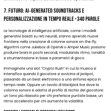
7. Futuro: AI‑generated soundtracks e
personalizzazione in tempo reale – 340 parole
Le tecnologie di intelligenza artificiale, come i modelli
generativi basati su reti neurali, stanno aprendo nuove
frontiere nella creazione di colonne sonore on‑the‑fly.
Algoritmi come Jukebox di OpenAI o Amper Music possono
produrre brani in pochi secondi, modulando ritmo, tonalità
e strumentazione in base a parametri di gioco.
Immaginate una slot “Crypto Rush” in cui la musica si
intensifica quando il giocatore si avvicina al jackpot,
passando da un beat elettronico a una sinfonia epica in
tempo reale. Oppure un tavolo di blackjack live dove la
colonna sonora si adatta al profilo di rischio del giocatore:
un tono più rilassato per chi preferisce puntate basse, un
ritmo accelerato per chi aumenta la volatilità.