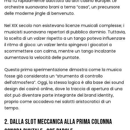
ma fu rapidamente adottato da altri casinò europei. Le
orchestre suonavano brani a tema “casa”, un precursore
delle moderne jingle di benvenuto.
Nel XIX secolo non esistevano licenze musicali complesse; i
musicisti suonavano repertori di pubblico dominio. Tuttavia,
la scelta di un valzer rispetto a un tango poteva influenzare
il ritmo di gioco: un valzer lento spingeva i giocatori a
scommettere con calma, mentre un tango incalzante
aumentava la velocità delle puntate.
Questa prima sperimentazione dimostra come la musica
fosse già considerata un “strumento di controllo
dell’atmosfera”. Oggi, la stessa logica è alla base dei sound
design dei casinò online, dove la traccia di apertura di una
slot può diventare parte integrante del brand identity,
proprio come accadeva nei salotti aristocratici di un
tempo.
2. Dalla slot meccanica alla prima colonna