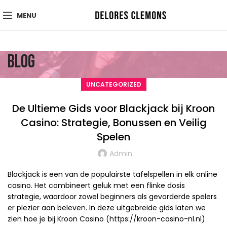
MENU
Blog
UNCATEGORIZED
De Ultieme Gids voor Blackjack bij Kroon
Casino: Strategie, Bonussen en Veilig
Spelen
Admin
Blackjack is een van de populairste tafelspellen in elk online
casino. Het combineert geluk met een flinke dosis
strategie, waardoor zowel beginners als gevorderde spelers
er plezier aan beleven. In deze uitgebreide gids laten we
zien hoe je bij Kroon Casino (https://kroon-casino-nl.nl)