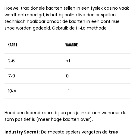
Hoewel traditionele kaarten tellen in een fysiek casino vaak
wordt ontmoedigd, is het bij online live dealer spellen
technisch haalbaar omdat de kaarten in een continue
shoe worden gedeeld. Gebruik de Hi‑Lo methode:
KAART
WAARDE
2‑6
+1
7‑9
0
10‑A
-1
Houd een lopende som bij en pas je inzet aan wanneer de
som positief is (meer hoge kaarten over).
Industry Secret:
De meeste spelers vergeten de
true