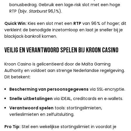
bonusbedrag. Gebruik een lage‑risk slot met een hoge
RTP (bijv.
Starburst
96,1 %).
Quick Win:
Kies een slot met een
RTP
van 96 % of hoger; dit
verkleint de benodigde inzetomloop en laat je sneller bij je
blackjack‑bankroll komen.
Veilig en Verantwoord Spelen bij Kroon Casino
Kroon Casino is gelicentieerd door de Malta Gaming
Authority en voldoet aan strenge Nederlandse regelgeving.
Dit betekent:
Bescherming van persoonsgegevens
via SSL‑encryptie.
Snelle uitbetalingen
via iDEAL, creditcards en e‑wallets.
Verantwoord spelen
tools: stortingslimieten,
verlieslimieten en zelfuitsluiting.
Pro Tip:
Stel een wekelijkse stortingslimiet in voordat je