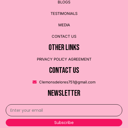
BLOGS
TESTIMONIALS
MEDIA
CONTACT US
OTHER LINKS
PRIVACY POLICY AGREEMENT
CONTACT US
Clemonsdelores751@gmail.com
NEWSLETTER