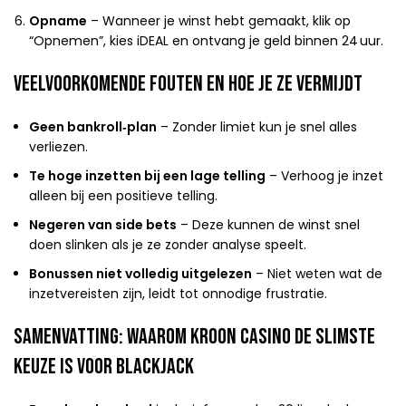
Opname
– Wanneer je winst hebt gemaakt, klik op
“Opnemen”, kies iDEAL en ontvang je geld binnen 24 uur.
Veelvoorkomende Fouten en Hoe Je Ze Vermijdt
Geen bankroll‑plan
– Zonder limiet kun je snel alles
verliezen.
Te hoge inzetten bij een lage telling
– Verhoog je inzet
alleen bij een positieve telling.
Negeren van side bets
– Deze kunnen de winst snel
doen slinken als je ze zonder analyse speelt.
Bonussen niet volledig uitgelezen
– Niet weten wat de
inzetvereisten zijn, leidt tot onnodige frustratie.
Samenvatting: Waarom Kroon Casino de Slimste
Keuze is voor Blackjack