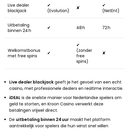
Live dealer
✔︎
✔︎
✘
blackjack
(Evolution)
(NetEnt)
Uitbetaling
✔︎
48 h
72 h
binnen 24 h
✔︎
Welkomstbonus
(zonder
✔︎
✘
met free spins
free
spins)
Live dealer blackjack
geeft je het gevoel van een echt
casino, met professionele dealers en realtime interactie.
iDEAL
is de snelste manier voor Nederlandse spelers om
geld te storten, en Kroon Casino verwerkt deze
betalingen vrijwel direct.
De
uitbetaling binnen 24 uur
maakt het platform
aantrekkelijk voor spelers die hun winst snel willen