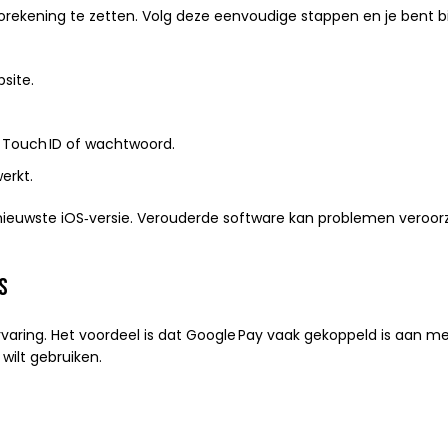
norekening te zetten. Volg deze eenvoudige stappen en je bent 
site.
 Touch ID of wachtwoord.
erkt.
de nieuwste iOS‑versie. Verouderde software kan problemen veroor
s
rvaring. Het voordeel is dat Google Pay vaak gekoppeld is aan m
wilt gebruiken.