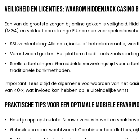
Veiligheid en Licenties: Waarom HiddenJack Casino 
Een van de grootste zorgen bij online gokken is veiligheid. H
(MGA) en voldoet aan strenge EU‑normen voor spelersbesch
SSL‑versleuteling: Alle data, inclusief betaalinformatie, wor
Verantwoord gokken: Het platform biedt tools zoals stortingsl
Snelle uitbetalingen: Gemiddelde verwerkingstijd voor uitbe
traditionele bankmethoden.
Important: Lees altijd de algemene voorwaarden van het cas
van 40‑x, wat invloed kan hebben op je uiteindelijke winst.
Praktische Tips voor een Optimale Mobiele Ervarin
Houd je app up‑to‑date: Nieuwe versies bevatten vaak bevei
Gebruik een sterk wachtwoord: Combineer hoofdletters, cij