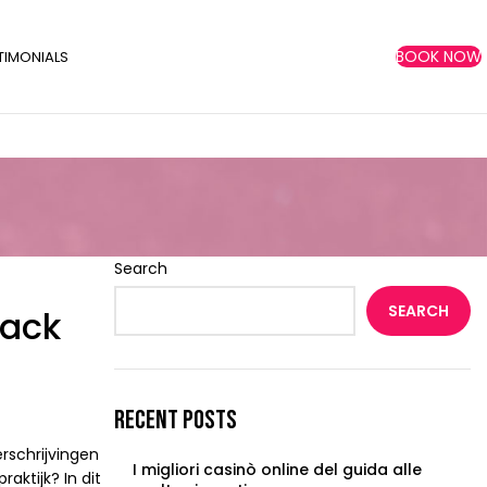
BOOK NOW
TIMONIALS
Search
SEARCH
Jack
Recent Posts
rschrijvingen
I migliori casinò online del guida alle
aktijk? In dit