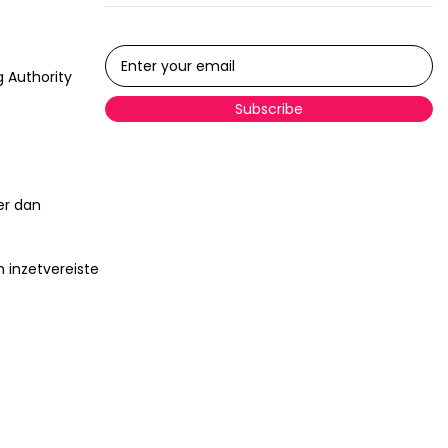
g Authority
er dan
 inzetvereiste