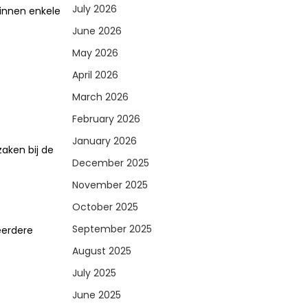
July 2026
binnen enkele
June 2026
May 2026
April 2026
March 2026
February 2026
January 2026
zaken bij de
December 2025
November 2025
October 2025
September 2025
eerdere
August 2025
July 2025
June 2025