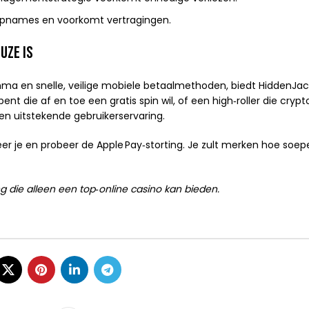
ge opnames en voorkomt vertragingen.
uze Is
mma en snelle, veilige mobiele betaalmethoden, biedt HiddenJac
nt die af en toe een gratis spin wil, of een high‑roller die cryp
een uitstekende gebruikerservaring.
eer je en probeer de Apple Pay‑storting. Je zult merken hoe soepe
ng die alleen een top‑online casino kan bieden.