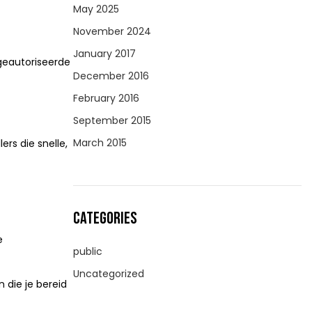
May 2025
November 2024
January 2017
‑geautoriseerde
December 2016
February 2016
September 2015
March 2015
rs die snelle,
Categories
e
public
Uncategorized
 die je bereid