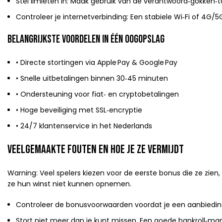
Stel limieten in: Maak gebruik van de verantwoord‑gokken‑t
Controleer je internetverbinding: Een stabiele Wi‑Fi of 4G/
Belangrijkste Voordelen in één Oogopslag
• Directe stortingen via Apple Pay & Google Pay
• Snelle uitbetalingen binnen 30‑45 minuten
• Ondersteuning voor fiat‑ en cryptobetalingen
• Hoge beveiliging met SSL‑encryptie
• 24/7 klantenservice in het Nederlands
Veelgemaakte Fouten en Hoe Je Ze Vermijdt
Warning: Veel spelers kiezen voor de eerste bonus die ze zien,
ze hun winst niet kunnen opnemen.
Controleer de bonusvoorwaarden voordat je een aanbiedin
Stort niet meer dan je kunt missen. Een goede bankroll‑m