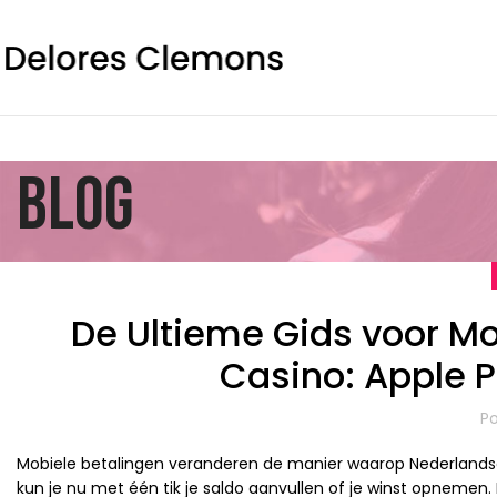
Blog
De Ultieme Gids voor Mo
Casino: Apple 
P
Mobiele betalingen veranderen de manier waarop Nederlandse 
kun je nu met één tik je saldo aanvullen of je winst opnemen. 