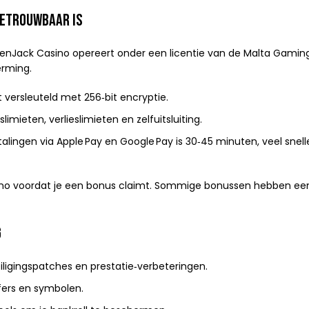
Betrouwbaar Is
iddenJack Casino opereert onder een licentie van de Malta Gamin
erming.
dt versleuteld met 256‑bit encryptie.
imieten, verlieslimieten en zelfuitsluiting.
talingen via Apple Pay en Google Pay is 30‑45 minuten, veel snell
ino voordat je een bonus claimt. Sommige bonussen hebben een
g
ligingspatches en prestatie‑verbeteringen.
fers en symbolen.