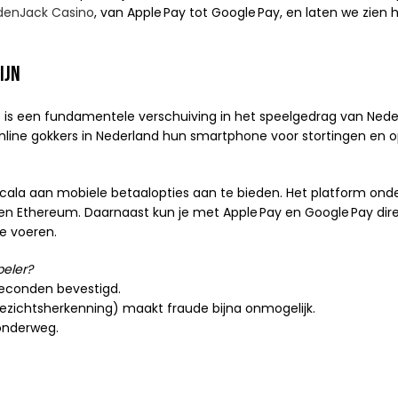
denJack Casino
, van Apple Pay tot Google Pay, en laten we zien h
ijn
t is een fundamentele verschuiving in het speelgedrag van Ned
online gokkers in Nederland hun smartphone voor stortingen en
cala aan mobiele betaalopties aan te bieden. Het platform ond
n en Ethereum. Daarnaast kun je met Apple Pay en Google Pay dire
te voeren.
peler?
seconden bevestigd.
 gezichtsherkenning) maakt fraude bijna onmogelijk.
 onderweg.