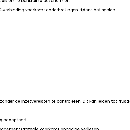
ools om je bankroll te beschermen.
5G‑verbinding voorkomt onderbrekingen tijdens het spelen.
 zonder de inzetvereisten te controleren. Dit kan leiden tot frus
g accepteert.
anagementstrategie voorkomt onnodige verliezen.