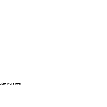
tratie wanneer