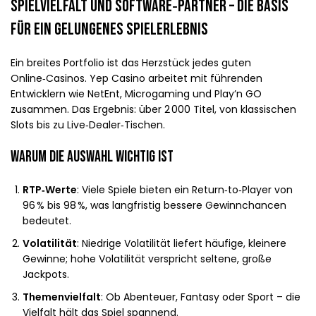
Spielvielfalt und Software‑Partner – Die Basis
für ein gelungenes Spielerlebnis
Ein breites Portfolio ist das Herzstück jedes guten
Online‑Casinos. Yep Casino arbeitet mit führenden
Entwicklern wie NetEnt, Microgaming und Play’n GO
zusammen. Das Ergebnis: über 2 000 Titel, von klassischen
Slots bis zu Live‑Dealer‑Tischen.
Warum die Auswahl wichtig ist
RTP‑Werte
: Viele Spiele bieten ein Return‑to‑Player von
96 % bis 98 %, was langfristig bessere Gewinnchancen
bedeutet.
Volatilität
: Niedrige Volatilität liefert häufige, kleinere
Gewinne; hohe Volatilität verspricht seltene, große
Jackpots.
Themenvielfalt
: Ob Abenteuer, Fantasy oder Sport – die
Vielfalt hält das Spiel spannend.