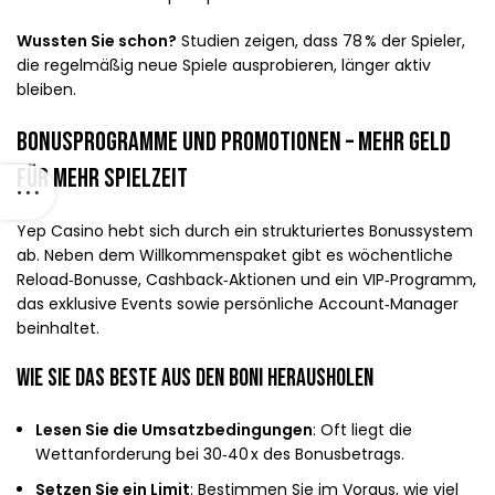
Wussten Sie schon?
Studien zeigen, dass 78 % der Spieler,
die regelmäßig neue Spiele ausprobieren, länger aktiv
bleiben.
Bonusprogramme und Promotionen – Mehr Geld
für mehr Spielzeit
Yep Casino hebt sich durch ein strukturiertes Bonussystem
ab. Neben dem Willkommenspaket gibt es wöchentliche
Reload‑Bonusse, Cashback‑Aktionen und ein VIP‑Programm,
das exklusive Events sowie persönliche Account‑Manager
beinhaltet.
Wie Sie das Beste aus den Boni herausholen
Lesen Sie die Umsatzbedingungen
: Oft liegt die
Wettanforderung bei 30‑40 x des Bonusbetrags.
Setzen Sie ein Limit
: Bestimmen Sie im Voraus, wie viel