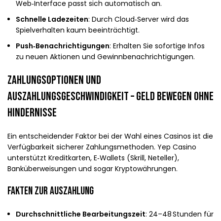
Web‑Interface passt sich automatisch an.
Schnelle Ladezeiten
: Durch Cloud‑Server wird das
Spielverhalten kaum beeinträchtigt.
Push‑Benachrichtigungen
: Erhalten Sie sofortige Infos
zu neuen Aktionen und Gewinnbenachrichtigungen.
Zahlungsoptionen und
Auszahlungsgeschwindigkeit – Geld bewegen ohne
Hindernisse
Ein entscheidender Faktor bei der Wahl eines Casinos ist die
Verfügbarkeit sicherer Zahlungsmethoden. Yep Casino
unterstützt Kreditkarten, E‑Wallets (Skrill, Neteller),
Banküberweisungen und sogar Kryptowährungen.
Fakten zur Auszahlung
Durchschnittliche Bearbeitungszeit
: 24–48 Stunden für