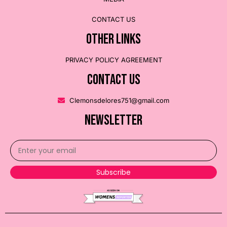
CONTACT US
OTHER LINKS
PRIVACY POLICY AGREEMENT
CONTACT US
Clemonsdelores751@gmail.com
NEWSLETTER