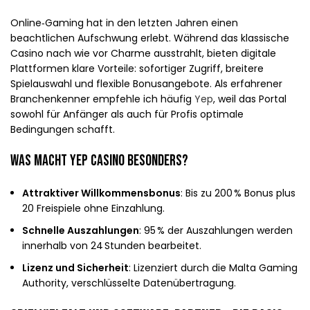
Online‑Gaming hat in den letzten Jahren einen
beachtlichen Aufschwung erlebt. Während das klassische
Casino nach wie vor Charme ausstrahlt, bieten digitale
Plattformen klare Vorteile: sofortiger Zugriff, breitere
Spielauswahl und flexible Bonusangebote. Als erfahrener
Branchenkenner empfehle ich häufig
Yep
, weil das Portal
sowohl für Anfänger als auch für Profis optimale
Bedingungen schafft.
Was macht Yep Casino besonders?
Attraktiver Willkommensbonus
: Bis zu 200 % Bonus plus
20 Freispiele ohne Einzahlung.
Schnelle Auszahlungen
: 95 % der Auszahlungen werden
innerhalb von 24 Stunden bearbeitet.
Lizenz und Sicherheit
: Lizenziert durch die Malta Gaming
Authority, verschlüsselte Datenübertragung.