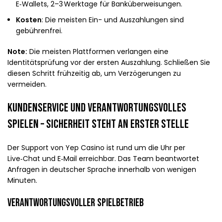
E‑Wallets, 2–3 Werktage für Banküberweisungen.
Kosten
: Die meisten Ein- und Auszahlungen sind
gebührenfrei.
Note:
Die meisten Plattformen verlangen eine
Identitätsprüfung vor der ersten Auszahlung. Schließen Sie
diesen Schritt frühzeitig ab, um Verzögerungen zu
vermeiden.
Kundenservice und verantwortungsvolles
Spielen – Sicherheit steht an erster Stelle
Der Support von Yep Casino ist rund um die Uhr per
Live‑Chat und E‑Mail erreichbar. Das Team beantwortet
Anfragen in deutscher Sprache innerhalb von wenigen
Minuten.
Verantwortungsvoller Spielbetrieb