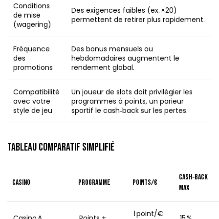
Conditions
Des exigences faibles (ex. ×20)
de mise
permettent de retirer plus rapidement.
(wagering)
Fréquence
Des bonus mensuels ou
des
hebdomadaires augmentent le
promotions
rendement global.
Compatibilité
Un joueur de slots doit privilégier les
avec votre
programmes à points, un parieur
style de jeu
sportif le cash‑back sur les pertes.
Tableau comparatif simplifié
CASH‑BACK
CASINO
PROGRAMME
POINTS/€
MAX
1 point/€
Casino A
Points +
15 %