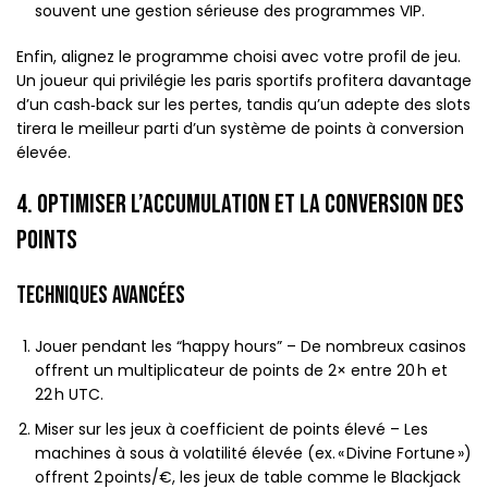
souvent une gestion sérieuse des programmes VIP.
Enfin, alignez le programme choisi avec votre profil de jeu.
Un joueur qui privilégie les paris sportifs profitera davantage
d’un cash‑back sur les pertes, tandis qu’un adepte des slots
tirera le meilleur parti d’un système de points à conversion
élevée.
4. Optimiser l’accumulation et la conversion des
points
Techniques avancées
Jouer pendant les “happy hours” – De nombreux casinos
offrent un multiplicateur de points de 2× entre 20 h et
22 h UTC.
Miser sur les jeux à coefficient de points élevé – Les
machines à sous à volatilité élevée (ex. « Divine Fortune »)
offrent 2 points/€, les jeux de table comme le Blackjack