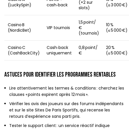
(×2 sur
(LuckySpin)
cash‑back
(≤ 3 000 €)
slots)
1,5 point/
Casino B
10 %
VIP tournois
€
(NordicBet)
(≤ 5 000 €)
(tournois)
Casino C
Cash‑back
0,8 point/
20 %
(CashBackCity)
uniquement
€
(≤ 5 000 €)
Astuces pour identifier les programmes rentables
Lire attentivement les termes & conditions : cherchez les
clauses « points expirent après 12 mois ».
Vérifier les avis des joueurs sur des forums indépendants
et sur le site Sites De Paris Sportifs, qui recense les
retours d’expérience sans parti pris.
Tester le support client : un service réactif indique