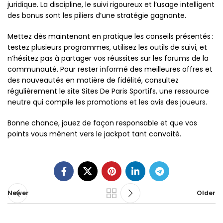
juridique. La discipline, le suivi rigoureux et l’usage intelligent
des bonus sont les piliers d’une stratégie gagnante.
Mettez dès maintenant en pratique les conseils présentés :
testez plusieurs programmes, utilisez les outils de suivi, et
n’hésitez pas à partager vos réussites sur les forums de la
communauté. Pour rester informé des meilleures offres et
des nouveautés en matière de fidélité, consultez
régulièrement le site Sites De Paris Sportifs, une ressource
neutre qui compile les promotions et les avis des joueurs.
Bonne chance, jouez de façon responsable et que vos
points vous mènent vers le jackpot tant convoité.
Newer
Older