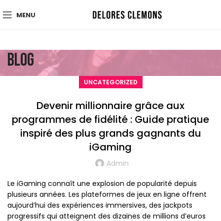
MENU
Blog
UNCATEGORIZED
Devenir millionnaire grâce aux
programmes de fidélité : Guide pratique
inspiré des plus grands gagnants du
iGaming
Admin
Le iGaming connaît une explosion de popularité depuis
plusieurs années. Les plateformes de jeux en ligne offrent
aujourd’hui des expériences immersives, des jackpots
progressifs qui atteignent des dizaines de millions d’euros