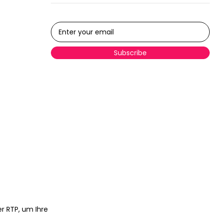
r RTP, um Ihre