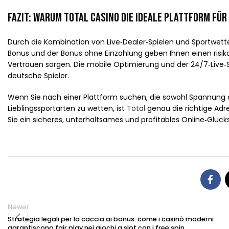
Fazit: Warum Total Casino die ideale Plattform für
Durch die Kombination von Live‑Dealer‑Spielen und Sportwetten 
Bonus und der Bonus ohne Einzahlung geben Ihnen einen risiko
Vertrauen sorgen. Die mobile Optimierung und der 24/7‑Live
deutsche Spieler.
Wenn Sie nach einer Plattform suchen, die sowohl Spannung an 
Lieblingssportarten zu wetten, ist
Total
genau die richtige Adre
Sie ein sicheres, unterhaltsames und profitables Online‑Glücks
Newer
Strategia legali per la caccia ai bonus: come i casinò moderni
garantiscono fair play nei giochi a slot con i free spin