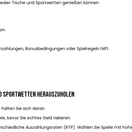
Dealer‑Tische und Sportwetten genießen können.
on.
inzahlungen, Bonusbedingungen oder Spielregeln hilft.
und Sportwetten herauszuholen
 halten Sie sich daran.
e, bevor Sie echtes Geld riskieren.
erschiedliche Auszahlungsraten (RTP). Wählen Sie Spiele mit hohe