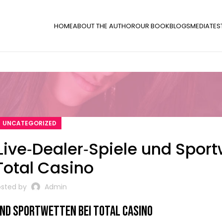
HOME
ABOUT THE AUTHOR
OUR BOOK
BLOGS
MEDIA
TES
UNCATEGORIZED
Live‑Dealer‑Spiele und Spor
Total Casino
osted by
Admin
 und Sportwetten bei Total Casino