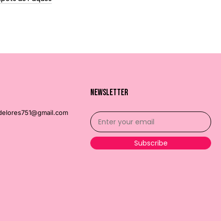
NEWSLETTER
elores751@gmail.com