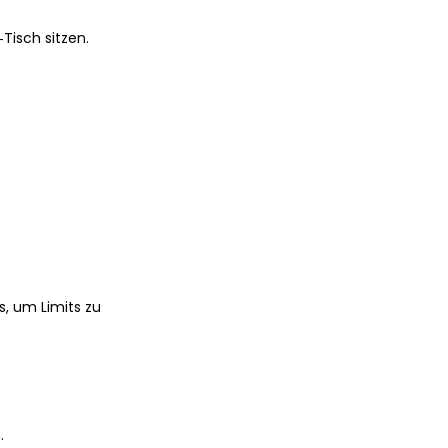
Tisch sitzen.
s, um Limits zu
.