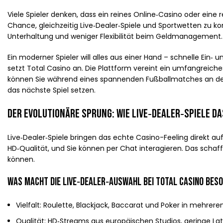
Viele Spieler denken, dass ein reines Online‑Casino oder eine 
Chance, gleichzeitig Live‑Dealer‑Spiele und Sportwetten zu k
Unterhaltung und weniger Flexibilität beim Geldmanagement.
Ein moderner Spieler will alles aus einer Hand – schnelle Ein‑
setzt Total Casino an. Die Plattform vereint ein umfangreiche
können Sie während eines spannenden Fußballmatches an der 
das nächste Spiel setzen.
Der evolutionäre Sprung: Wie Live‑Dealer‑Spiele d
Live‑Dealer‑Spiele bringen das echte Casino-Feeling direkt auf
HD‑Qualität, und Sie können per Chat interagieren. Das schaf
können.
Was macht die Live‑Dealer‑Auswahl bei Total Casino bes
Vielfalt: Roulette, Blackjack, Baccarat und Poker in mehrere
Qualität: HD‑Streams aus europäischen Studios, geringe Lat