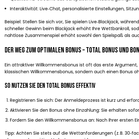
Interaktivität: Live‑Chat, personalisierte Einstellungen, Sitzu
Beispiel: Stellen Sie sich vor, Sie spielen Live‑Blackjack, währ
schneller Gewinn beim Blackjack erhöht Ihre Wettbankroll, so
nahtlose Zusammenspiel erhöht sowohl den Spielspaß als auc
Der Weg zum optimalen Bonus – Total Bonus und Bo
Ein attraktiver Willkommensbonus ist oft das erste Argument, 
klassischen Willkommensbonus, sondern auch einen Bonus oh
So nutzen Sie den Total Bonus effektiv
Registrieren Sie sich: Der Anmeldeprozess ist kurz und erfo
Aktivieren Sie den Bonus ohne Einzahlung: Sie erhalten sofor
Fordern Sie den Willkommensbonus an: Nach Ihrer ersten Einz
Tipp: Achten Sie stets auf die Wettanforderungen (z. B. 30‑fa