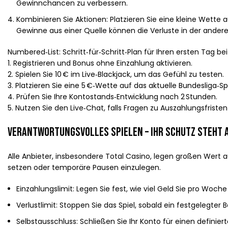
Gewinnchancen zu verbessern.
Kombinieren Sie Aktionen: Platzieren Sie eine kleine Wette 
Gewinne aus einer Quelle können die Verluste in der ander
Numbered‑List: Schritt‑für‑Schritt‑Plan für Ihren ersten Tag be
1. Registrieren und Bonus ohne Einzahlung aktivieren.
2. Spielen Sie 10 € im Live‑Blackjack, um das Gefühl zu testen.
3. Platzieren Sie eine 5 €‑Wette auf das aktuelle Bundesliga‑Spi
4. Prüfen Sie Ihre Kontostands‑Entwicklung nach 2 Stunden.
5. Nutzen Sie den Live‑Chat, falls Fragen zu Auszahlungsfriste
Verantwortungsvolles Spielen – Ihr Schutz steht 
Alle Anbieter, insbesondere Total Casino, legen großen Wert au
setzen oder temporäre Pausen einzulegen.
Einzahlungslimit: Legen Sie fest, wie viel Geld Sie pro Woch
Verlustlimit: Stoppen Sie das Spiel, sobald ein festgelegter B
Selbstausschluss: Schließen Sie Ihr Konto für einen definiert