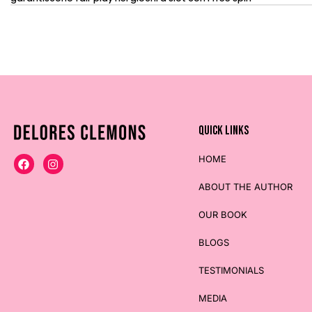
QUICK LINKS
HOME
ABOUT THE AUTHOR
OUR BOOK
BLOGS
TESTIMONIALS
MEDIA