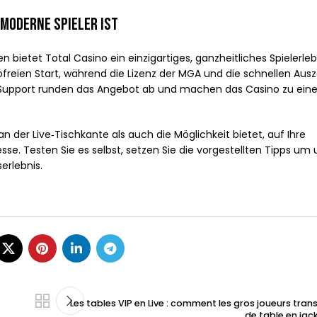
 moderne Spieler ist
bietet Total Casino ein einzigartiges, ganzheitliches Spielerlebn
freien Start, während die Lizenz der MGA und die schnellen Aus
‑Support runden das Angebot ab und machen das Casino zu eine
der Live‑Tischkante als auch die Möglichkeit bietet, auf Ihre
sse. Testen Sie es selbst, setzen Sie die vorgestellten Tipps u
erlebnis.
Les tables VIP en Live : comment les gros joueurs tran
de table en ja