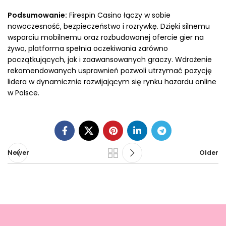
Podsumowanie:
Firespin Casino łączy w sobie
nowoczesność, bezpieczeństwo i rozrywkę. Dzięki silnemu
wsparciu mobilnemu oraz rozbudowanej ofercie gier na
żywo, platforma spełnia oczekiwania zarówno
początkujących, jak i zaawansowanych graczy. Wdrożenie
rekomendowanych usprawnień pozwoli utrzymać pozycję
lidera w dynamicznie rozwijającym się rynku hazardu online
w Polsce.
Newer
Older