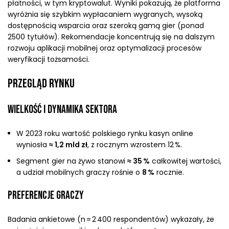
płatności, w tym kryptowalut. Wyniki pokazują, że platforma
wyróżnia się szybkim wypłacaniem wygranych, wysoką
dostępnością wsparcia oraz szeroką gamą gier (ponad
2500 tytułów). Rekomendacje koncentrują się na dalszym
rozwoju aplikacji mobilnej oraz optymalizacji procesów
weryfikacji tożsamości.
Przegląd rynku
Wielkość i dynamika sektora
W 2023 roku wartość polskiego rynku kasyn online
wyniosła
≈ 1,2 mld zł
, z rocznym wzrostem 12 %.
Segment gier na żywo stanowi
≈ 35 %
całkowitej wartości,
a udział mobilnych graczy rośnie o
8 %
rocznie.
Preferencje graczy
Badania ankietowe (n = 2 400 respondentów) wykazały, że