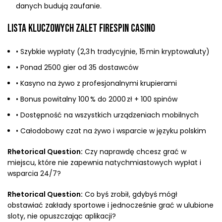
danych budują zaufanie.
Lista kluczowych zalet Firespin Casino
• Szybkie wypłaty (2,3 h tradycyjnie, 15 min kryptowaluty)
• Ponad 2500 gier od 35 dostawców
• Kasyno na żywo z profesjonalnymi krupierami
• Bonus powitalny 100 % do 2000 zł + 100 spinów
• Dostępność na wszystkich urządzeniach mobilnych
• Całodobowy czat na żywo i wsparcie w języku polskim
Rhetorical Question:
Czy naprawdę chcesz grać w
miejscu, które nie zapewnia natychmiastowych wypłat i
wsparcia 24/7?
Rhetorical Question:
Co byś zrobił, gdybyś mógł
obstawiać zakłady sportowe i jednocześnie grać w ulubione
sloty, nie opuszczając aplikacji?