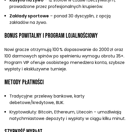
Kasyno na żywo
– 12 stołów w czasie rzeczywistym,
prowadzone przez profesjonalnych krupierów.
Zakłady sportowe
– ponad 30 dyscyplin, z opcją
zakładów na żywo.
Bonus powitalny i program lojalnościowy
Nowi gracze otrzymują 100 % dopasowanie do 2000 zł oraz
100 darmowych spinów po spełnieniu wymogu obrotu 35×.
Program VIP oferuje osobistego menedżera konta, szybsze
wypłaty i ekskluzywne turnieje.
Metody płatności
Tradycyjne: przelewy bankowe, karty
debetowe/kredytowe, BLIK.
Kryptowaluty: Bitcoin, Ethereum, Litecoin – umożliwiają
natychmiastowe depozyty i wypłaty w ciągu kilku minut.
Szybkość wypłat