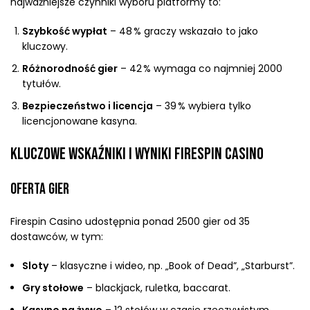
najważniejsze czynniki wyboru platformy to:
Szybkość wypłat
– 48 % graczy wskazało to jako
kluczowy.
Różnorodność gier
– 42 % wymaga co najmniej 2000
tytułów.
Bezpieczeństwo i licencja
– 39 % wybiera tylko
licencjonowane kasyna.
Kluczowe wskaźniki i wyniki Firespin Casino
Oferta gier
Firespin Casino udostępnia ponad 2500 gier od 35
dostawców, w tym:
Sloty
– klasyczne i wideo, np. „Book of Dead”, „Starburst”.
Gry stołowe
– blackjack, ruletka, baccarat.