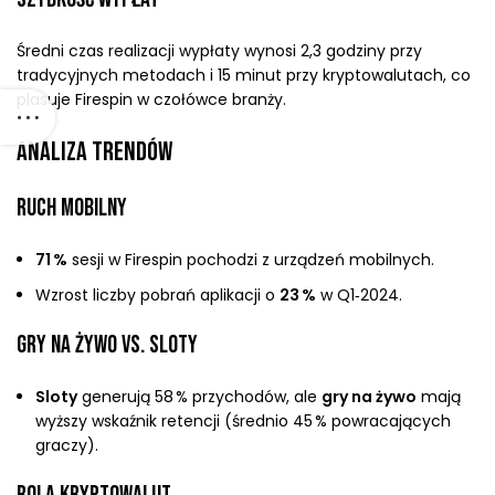
Średni czas realizacji wypłaty wynosi 2,3 godziny przy
tradycyjnych metodach i 15 minut przy kryptowalutach, co
plasuje Firespin w czołówce branży.
Analiza trendów
Ruch mobilny
71 %
sesji w Firespin pochodzi z urządzeń mobilnych.
Wzrost liczby pobrań aplikacji o
23 %
w Q1‑2024.
Gry na żywo vs. sloty
Sloty
generują 58 % przychodów, ale
gry na żywo
mają
wyższy wskaźnik retencji (średnio 45 % powracających
graczy).