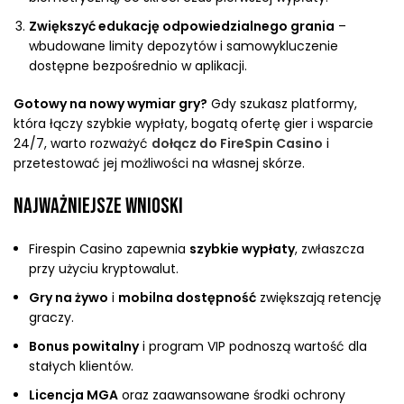
Zwiększyć edukację odpowiedzialnego grania
–
wbudowane limity depozytów i samowykluczenie
dostępne bezpośrednio w aplikacji.
Gotowy na nowy wymiar gry?
Gdy szukasz platformy,
która łączy szybkie wypłaty, bogatą ofertę gier i wsparcie
24/7, warto rozważyć
dołącz do FireSpin Casino
i
przetestować jej możliwości na własnej skórze.
Najważniejsze wnioski
Firespin Casino zapewnia
szybkie wypłaty
, zwłaszcza
przy użyciu kryptowalut.
Gry na żywo
i
mobilna dostępność
zwiększają retencję
graczy.
Bonus powitalny
i program VIP podnoszą wartość dla
stałych klientów.
Licencja MGA
oraz zaawansowane środki ochrony