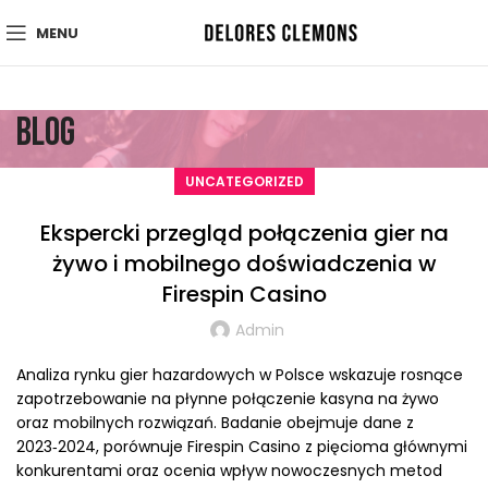
MENU
Blog
UNCATEGORIZED
Ekspercki przegląd połączenia gier na
żywo i mobilnego doświadczenia w
Firespin Casino
Admin
Analiza rynku gier hazardowych w Polsce wskazuje rosnące
zapotrzebowanie na płynne połączenie kasyna na żywo
oraz mobilnych rozwiązań. Badanie obejmuje dane z
2023‑2024, porównuje Firespin Casino z pięcioma głównymi
konkurentami oraz ocenia wpływ nowoczesnych metod