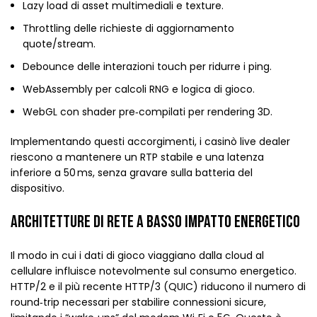
Lazy load di asset multimediali e texture.
Throttling delle richieste di aggiornamento
quote/stream.
Debounce delle interazioni touch per ridurre i ping.
WebAssembly per calcoli RNG e logica di gioco.
WebGL con shader pre‑compilati per rendering 3D.
Implementando questi accorgimenti, i casinò live dealer
riescono a mantenere un RTP stabile e una latenza
inferiore a 50 ms, senza gravare sulla batteria del
dispositivo.
Architetture di rete a basso impatto energetico
Il modo in cui i dati di gioco viaggiano dalla cloud al
cellulare influisce notevolmente sul consumo energetico.
HTTP/2 e il più recente HTTP/3 (QUIC) riducono il numero di
round‑trip necessari per stabilire connessioni sicure,