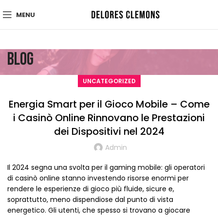
MENU
Blog
UNCATEGORIZED
Energia Smart per il Gioco Mobile – Come
i Casinò Online Rinnovano le Prestazioni
dei Dispositivi nel 2024
Admin
Il 2024 segna una svolta per il gaming mobile: gli operatori
di casinò online stanno investendo risorse enormi per
rendere le esperienze di gioco più fluide, sicure e,
soprattutto, meno dispendiose dal punto di vista
energetico. Gli utenti, che spesso si trovano a giocare