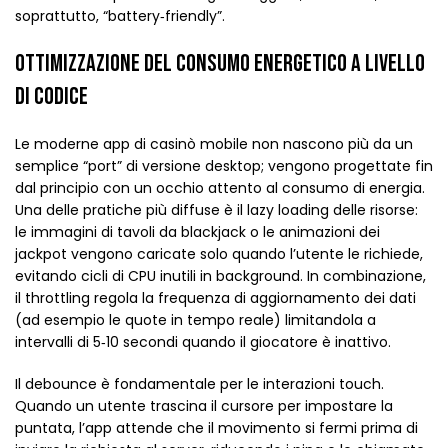
soprattutto, “battery‑friendly”.
Ottimizzazione del consumo energetico a livello
di codice
Le moderne app di casinò mobile non nascono più da un
semplice “port” di versione desktop; vengono progettate fin
dal principio con un occhio attento al consumo di energia.
Una delle pratiche più diffuse è il lazy loading delle risorse:
le immagini di tavoli da blackjack o le animazioni dei
jackpot vengono caricate solo quando l’utente le richiede,
evitando cicli di CPU inutili in background. In combinazione,
il throttling regola la frequenza di aggiornamento dei dati
(ad esempio le quote in tempo reale) limitandola a
intervalli di 5‑10 secondi quando il giocatore è inattivo.
Il debounce è fondamentale per le interazioni touch.
Quando un utente trascina il cursore per impostare la
puntata, l’app attende che il movimento si fermi prima di