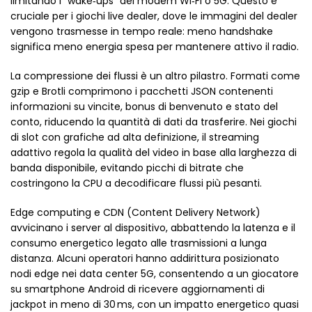
limitando i “wake‑ups” del modem Wi‑Fi o 5G. Questo è
cruciale per i giochi live dealer, dove le immagini del dealer
vengono trasmesse in tempo reale: meno handshake
significa meno energia spesa per mantenere attivo il radio.
La compressione dei flussi è un altro pilastro. Formati come
gzip e Brotli comprimono i pacchetti JSON contenenti
informazioni su vincite, bonus di benvenuto e stato del
conto, riducendo la quantità di dati da trasferire. Nei giochi
di slot con grafiche ad alta definizione, il streaming
adattivo regola la qualità del video in base alla larghezza di
banda disponibile, evitando picchi di bitrate che
costringono la CPU a decodificare flussi più pesanti.
Edge computing e CDN (Content Delivery Network)
avvicinano i server al dispositivo, abbattendo la latenza e il
consumo energetico legato alle trasmissioni a lunga
distanza. Alcuni operatori hanno addirittura posizionato
nodi edge nei data center 5G, consentendo a un giocatore
su smartphone Android di ricevere aggiornamenti di
jackpot in meno di 30 ms, con un impatto energetico quasi