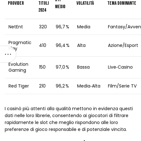
PROVIDER
TITOLI
VOLATILITÀ
TEMA DOMINANTE
MEDIO
2024
NetEnt
320
96,7 %
Media
Fantasy/Avven
Pragmatic
410
96,4 %
Alta
Azione/Esport
Play
Evolution
150
97,0 %
Bassa
Live‑Casino
Gaming
Red Tiger
210
96,2 %
Media‑Alta
Film/Serie TV
I casinò più attenti alla qualità mettono in evidenza questi
dati nelle loro librerie, consentendo ai giocatori di filtrare
rapidamente le slot che meglio rispondono alle loro
preferenze di gioco responsabile e di potenziale vincita.