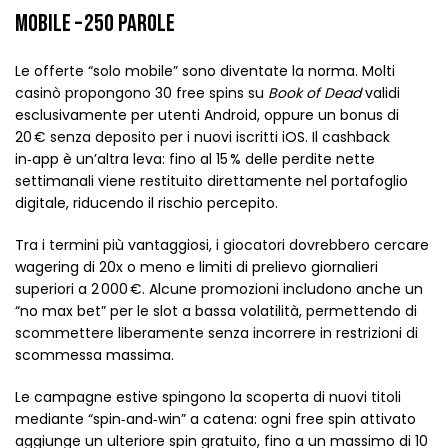
mobile – 250 parole
Le offerte “solo mobile” sono diventate la norma. Molti
casinò propongono 30 free spins su
Book of Dead
validi
esclusivamente per utenti Android, oppure un bonus di
20 € senza deposito per i nuovi iscritti iOS. Il cashback
in‑app è un’altra leva: fino al 15 % delle perdite nette
settimanali viene restituito direttamente nel portafoglio
digitale, riducendo il rischio percepito.
Tra i termini più vantaggiosi, i giocatori dovrebbero cercare
wagering di 20x o meno e limiti di prelievo giornalieri
superiori a 2 000 €. Alcune promozioni includono anche un
“no max bet” per le slot a bassa volatilità, permettendo di
scommettere liberamente senza incorrere in restrizioni di
scommessa massima.
Le campagne estive spingono la scoperta di nuovi titoli
mediante “spin‑and‑win” a catena: ogni free spin attivato
aggiunge un ulteriore spin gratuito, fino a un massimo di 10