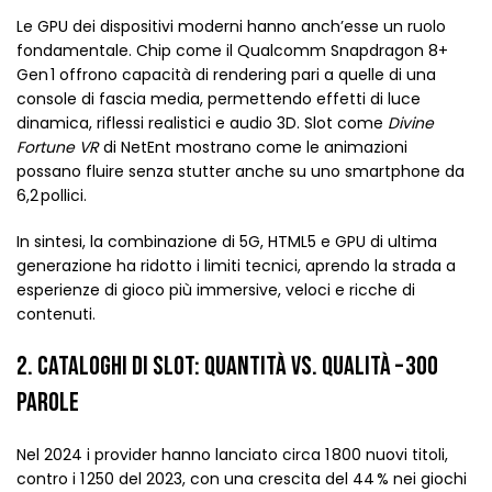
Le GPU dei dispositivi moderni hanno anch’esse un ruolo
fondamentale. Chip come il Qualcomm Snapdragon 8+
Gen 1 offrono capacità di rendering pari a quelle di una
console di fascia media, permettendo effetti di luce
dinamica, riflessi realistici e audio 3D. Slot come
Divine
Fortune VR
di NetEnt mostrano come le animazioni
possano fluire senza stutter anche su uno smartphone da
6,2 pollici.
In sintesi, la combinazione di 5G, HTML5 e GPU di ultima
generazione ha ridotto i limiti tecnici, aprendo la strada a
esperienze di gioco più immersive, veloci e ricche di
contenuti.
2. Cataloghi di slot: quantità vs. qualità – 300
parole
Nel 2024 i provider hanno lanciato circa 1 800 nuovi titoli,
contro i 1 250 del 2023, con una crescita del 44 % nei giochi