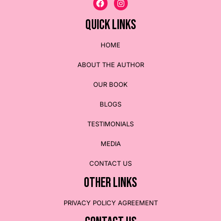
QUICK LINKS
HOME
ABOUT THE AUTHOR
OUR BOOK
BLOGS
TESTIMONIALS
MEDIA
CONTACT US
OTHER LINKS
PRIVACY POLICY AGREEMENT