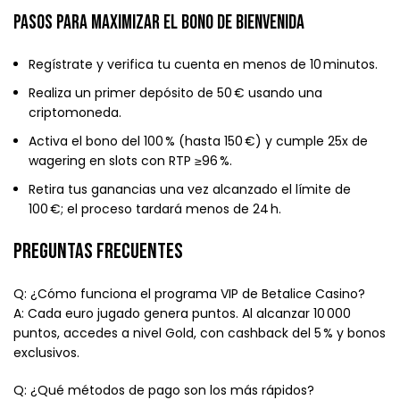
Pasos para maximizar el bono de bienvenida
Regístrate y verifica tu cuenta en menos de 10 minutos.
Realiza un primer depósito de 50 € usando una
criptomoneda.
Activa el bono del 100 % (hasta 150 €) y cumple 25x de
wagering en slots con RTP ≥96 %.
Retira tus ganancias una vez alcanzado el límite de
100 €; el proceso tardará menos de 24 h.
Preguntas frecuentes
Q: ¿Cómo funciona el programa VIP de Betalice Casino?
A: Cada euro jugado genera puntos. Al alcanzar 10 000
puntos, accedes a nivel Gold, con cashback del 5 % y bonos
exclusivos.
Q: ¿Qué métodos de pago son los más rápidos?