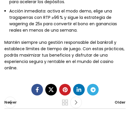
para acelerar los depósitos.
Acción inmediata: activa el modo demo, elige una
tragaperras con RTP ≥96 % y sigue la estrategia de
wagering de 25x para convertir el bono en ganancias
reales en menos de una semana.
Mantén siempre una gestión responsable del bankroll y
establece límites de tiempo de juego. Con estas prácticas,
podrás maximizar tus beneficios y disfrutar de una
experiencia segura y rentable en el mundo del casino
online.
Newer
Older