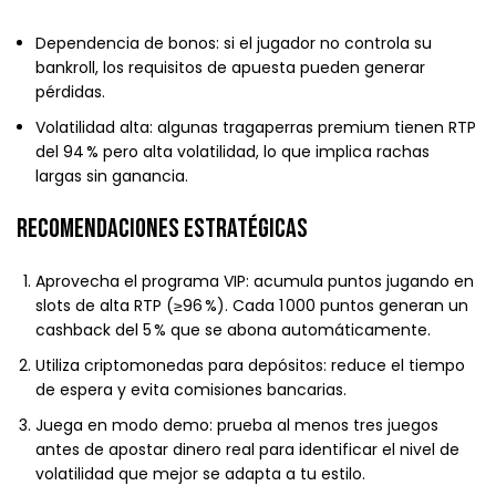
Dependencia de bonos: si el jugador no controla su
bankroll, los requisitos de apuesta pueden generar
pérdidas.
Volatilidad alta: algunas tragaperras premium tienen RTP
del 94 % pero alta volatilidad, lo que implica rachas
largas sin ganancia.
Recomendaciones estratégicas
Aprovecha el programa VIP: acumula puntos jugando en
slots de alta RTP (≥96 %). Cada 1 000 puntos generan un
cashback del 5 % que se abona automáticamente.
Utiliza criptomonedas para depósitos: reduce el tiempo
de espera y evita comisiones bancarias.
Juega en modo demo: prueba al menos tres juegos
antes de apostar dinero real para identificar el nivel de
volatilidad que mejor se adapta a tu estilo.