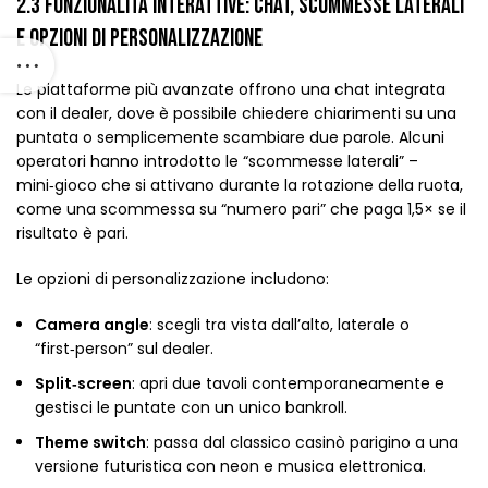
2.3 Funzionalità interattive: chat, scommesse laterali
e opzioni di personalizzazione
Le piattaforme più avanzate offrono una chat integrata
con il dealer, dove è possibile chiedere chiarimenti su una
puntata o semplicemente scambiare due parole. Alcuni
operatori hanno introdotto le “scommesse laterali” –
mini‑gioco che si attivano durante la rotazione della ruota,
come una scommessa su “numero pari” che paga 1,5× se il
risultato è pari.
Le opzioni di personalizzazione includono:
Camera angle
: scegli tra vista dall’alto, laterale o
“first‑person” sul dealer.
Split‑screen
: apri due tavoli contemporaneamente e
gestisci le puntate con un unico bankroll.
Theme switch
: passa dal classico casinò parigino a una
versione futuristica con neon e musica elettronica.