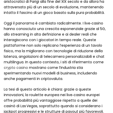
aristocratici di Parigi alla fine del XIX secolo e da allora ha
attraversato più di un secolo di evoluzione, mantenendo
intatto il fascino di un gioco basato sulla pura probabilità.
Oggi il panorama è cambiato radicalmente. I live‑casino
hanno conosciuto una crescita esponenziale grazie al 5G,
allo streaming in alta definizione e ai dealer reali che
interagiscono con i giocatori in tempo reale. Queste
piattaforme non solo replicano l’esperienza di un tavolo
fisico, ma la migliorano con tecnologie di riduzione della
latenza, angolazioni di telecamera personalizzabili e chat
multilingua. In questo contesto, i siti di riferimento come
crypto casino
mostrano come l’industria stia
sperimentando nuovi modelli di business, includendo
anche pagamenti in criptovaluta.
La tesi di questo articolo è chiara: grazie a queste
innovazioni, la roulette europea nei live‑casino europei
offre probabilità più vantaggiose rispetto a quelle dei
casinò di Las Vegas, soprattutto quando si considerano i
jackpot progressivi e le strutture di payout più favorevoli.