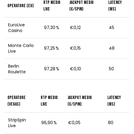
RTP MEDIO
JACKPOT MEDIO
LATENCY
OPERATORE (EU)
LIVE
(€/SPIN)
(MS)
EuroLive
97,30 %
€0,12
45
Casino
Monte Carlo
97,25 %
€0,15
48
Live
Berlin
97,28 %
€0,10
50
Roulette
OPERATORE
RTP MEDIO
JACKPOT MEDIO
LATENCY
(VEGAS)
LIVE
(€/SPIN)
(MS)
StripSpin
96,90 %
€0,05
80
Live