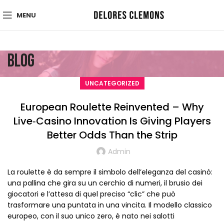
MENU
Blog
UNCATEGORIZED
European Roulette Reinvented – Why
Live‑Casino Innovation Is Giving Players
Better Odds Than the Strip
Admin
La roulette è da sempre il simbolo dell’eleganza del casinò:
una pallina che gira su un cerchio di numeri, il brusio dei
giocatori e l’attesa di quel preciso “clic” che può
trasformare una puntata in una vincita. Il modello classico
europeo, con il suo unico zero, è nato nei salotti