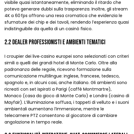
visibile quasi istantaneamente, eliminando il ritardo che
poteva generare dubbi sulla trasparenza. Inoltre, gli stream
4K a 60 fps offrono una resa cromatica che evidenzia le
sfumature dei chip e dei tavoli, rendendo l’esperienza quasi
indistinguibile da quella di un casinò fisico.
2.2 Dealer professionisti e ambienti tematici
I croupier dei live‑casino europei sono selezionati con criteri
simili a quelli dei grandi hotel di Monte Carlo. Oltre alla
padronanza delle regole, ricevono formazione sulla
comunicazione multilingue: inglese, francese, tedesco,
spagnolo e, in alcuni casi, anche italiano. Gli ambienti sono
ricreati con set ispirati a Parigi (caffè Montmartre),
Monaco (casa da gioco di Monte Carlo) e Londra (casino di
Mayfair). L’illuminazione soffusa, i tappeti di velluto e i suoni
ambientali aumentano l’immersione, mentre le
telecamere PTZ consentono al giocatore di cambiare
angolazione in tempo reale.