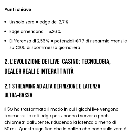
Punti chiave
Un solo zero = edge del 2,7 %
Edge americano = 5,26 %
Differenza di 2,56 % = potenziali €77 di risparmio mensile
su €100 di scommessa giornaliera
2. L’evoluzione dei live‑casino: tecnologia,
dealer reali e interattività
2.1 Streaming ad alta definizione e latenza
ultra‑bassa
Il 5G ha trasformato il modo in cui i giochi live vengono
trasmessi. Le reti edge posizionano i server a pochi
chilometri dall’utente, riducendo la latenza a meno di
50 ms. Questo significa che la pallina che cade sullo zero è