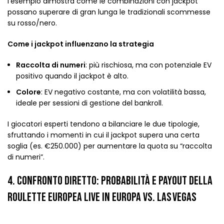
l’esempio dimostra come le combinazioni con jackpot
possano superare di gran lunga le tradizionali scommesse
su rosso/nero.
Come i jackpot influenzano la strategia
Raccolta di numeri
: più rischiosa, ma con potenziale EV
positivo quando il jackpot è alto.
Colore
: EV negativo costante, ma con volatilità bassa,
ideale per sessioni di gestione del bankroll.
I giocatori esperti tendono a bilanciare le due tipologie,
sfruttando i momenti in cui il jackpot supera una certa
soglia (es. €250.000) per aumentare la quota su “raccolta
di numeri”.
4. Confronto diretto: probabilità e payout della
roulette europea live in Europa vs. Las Vegas