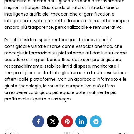
probabilità di ritorno per il giocatore sono effettivamente
migliori in Europa. Guardando al futuro, l’introduzione di
intelligenza artificiale, meccaniche di gamification e
integrazioni crypto promette di rendere la roulette europea
ancora più trasparente, personalizzabile e remunerativa.
Per chi desidera sperimentare queste innovazioni, è
consigliabile visitare risorse come Associazionefrida, che
raccoglie informazioni su piattaforme affidabili e su come
accedere ai migliori bonus. Ricordate sempre di giocare
responsabilmente: stabilite limiti di spesa, monitorate il
tempo di gioco e sfruttate gli strumenti di auto‑esclusione
offerti dalle piattaforme. Con un approccio informato e le
giuste tecnologie, la roulette europea live può offrire
un’esperienza di gioco più equa e potenzialmente più
profittevole rispetto a Las Vegas.