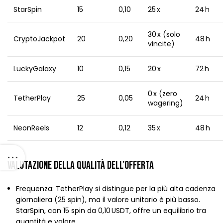
StarSpin
15
0,10
25 x
24 h
30 x (solo
CryptoJackpot
20
0,20
48 h
vincite)
LuckyGalaxy
10
0,15
20 x
72 h
0 x (zero
TetherPlay
25
0,05
24 h
wagering)
NeonReels
12
0,12
35 x
48 h
Valutazione della qualità dell’offerta
Frequenza: TetherPlay si distingue per la più alta cadenza
giornaliera (25 spin), ma il valore unitario è più basso.
StarSpin, con 15 spin da 0,10 USDT, offre un equilibrio tra
quantità e valore.