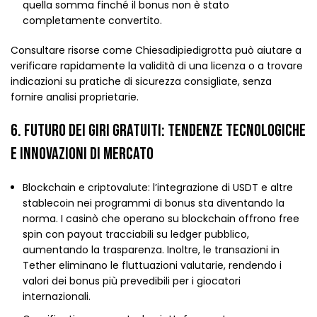
quella somma finché il bonus non è stato
completamente convertito.
Consultare risorse come Chiesadipiedigrotta può aiutare a
verificare rapidamente la validità di una licenza o a trovare
indicazioni su pratiche di sicurezza consigliate, senza
fornire analisi proprietarie.
6. Futuro dei giri gratuiti: tendenze tecnologiche
e innovazioni di mercato
Blockchain e criptovalute: l’integrazione di USDT e altre
stablecoin nei programmi di bonus sta diventando la
norma. I casinò che operano su blockchain offrono free
spin con payout tracciabili su ledger pubblico,
aumentando la trasparenza. Inoltre, le transazioni in
Tether eliminano le fluttuazioni valutarie, rendendo i
valori dei bonus più prevedibili per i giocatori
internazionali.