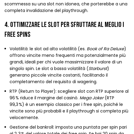
scommessa su una slot non idonea, che porterebbe a una
completa invalidazione del playthrough.
4. Ottimizzare le slot per sfruttare al meglio i
free spins
Volatilità: le slot ad alta volatilità (es.
Book of Ra Deluxe
)
offrono vincite meno frequenti ma potenzialmente più
grandi, ideali per chi vuole massimizzare il valore di un
singolo spin. Le slot a bassa volatilità (
Starburst
)
generano piccole vincite costanti, facilitando il
completamento del requisito di wagering.
RTP (Return to Player): scegliere slot con RTP superiore al
96 % riduce il margine del casinò.
Mega Joker
(RTP
99,3 %) è un esempio classico per i free spin, poiché le
vincite sono più probabili e il playthrough si completa più
velocemente.
Gestione del bankroll: imposta una puntata per spin pari
al 2‑3 % del valore totale dei free spin. Se hai 20 spin da