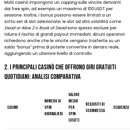
Molti casinò impongono un
capping
sulle vincite derivanti
dai free spin, ad esempio un massimo di 100 USDT per
sessione. Inoltre, i bonus possono essere limitati a un
sotto‑set di slot selezionate; le slot ad alta volatilità come
Dead or Alive 2
o
Book of Dead
sono spesso escluse per
ridurre il rischio di grandi payout immediati. Alcuni operatori
richiedono anche che le vincite vengano trasferite su un
saldo “bonus” prima di poterle convertire in denaro reale,
aggiungendo un ulteriore livello di controllo.
2. I principali casinò che offrono giri gratuiti
quotidiani: analisi comparativa
VALORE
NUMERO DI
MEDIO
REQUISITI DI
CASINÒ
SPIN
PER
SCADENZA
SCOMMESSA
GIORNALIERI
SPIN
(USDT)