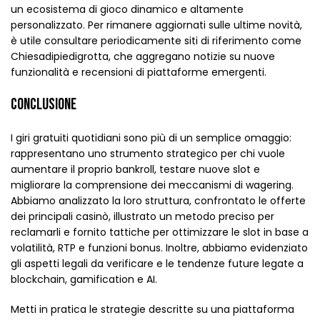
un ecosistema di gioco dinamico e altamente
personalizzato. Per rimanere aggiornati sulle ultime novità,
è utile consultare periodicamente siti di riferimento come
Chiesadipiedigrotta, che aggregano notizie su nuove
funzionalità e recensioni di piattaforme emergenti.
Conclusione
I giri gratuiti quotidiani sono più di un semplice omaggio:
rappresentano uno strumento strategico per chi vuole
aumentare il proprio bankroll, testare nuove slot e
migliorare la comprensione dei meccanismi di wagering.
Abbiamo analizzato la loro struttura, confrontato le offerte
dei principali casinò, illustrato un metodo preciso per
reclamarli e fornito tattiche per ottimizzare le slot in base a
volatilità, RTP e funzioni bonus. Inoltre, abbiamo evidenziato
gli aspetti legali da verificare e le tendenze future legate a
blockchain, gamification e AI.
Metti in pratica le strategie descritte su una piattaforma