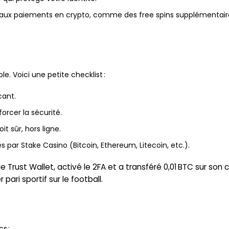
s aux paiements en crypto, comme des free spins supplémentaire
le. Voici une petite checklist :
cant.
orcer la sécurité.
t sûr, hors ligne.
 par Stake Casino (Bitcoin, Ethereum, Litecoin, etc.).
lle Trust Wallet, activé le 2FA et a transféré 0,01 BTC sur so
pari sportif sur le football.
s :