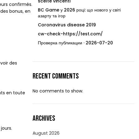
scelte vincenti
eurs confirmés.
BC Game у 2026 році: що нового у світі
n des bonus, en
азарту та ігор
Coronavirus disease 2019
cw-check-https://test.com/
Проверка публикации · 2026-07-20
evoir des
Recent Comments
No comments to show.
nts en toute
Archives
jours.
August 2026