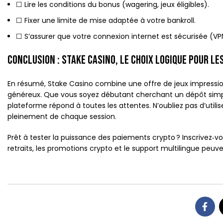
☐ Lire les conditions du bonus (wagering, jeux éligibles).
☐ Fixer une limite de mise adaptée à votre bankroll.
☐ S’assurer que votre connexion internet est sécurisée (
Conclusion : Stake Casino, le choix logique pour l
En résumé, Stake Casino combine une offre de jeux impressio
généreux. Que vous soyez débutant cherchant un dépôt simpl
plateforme répond à toutes les attentes. N’oubliez pas d’utilise
pleinement de chaque session.
Prêt à tester la puissance des paiements crypto ? Inscrivez‑
retraits, les promotions crypto et le support multilingue peuv