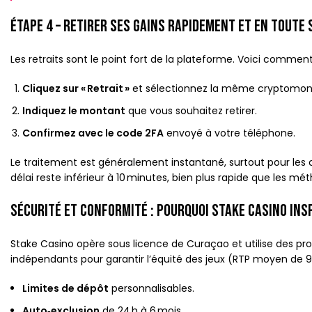
Étape 4 – Retirer ses gains rapidement et en toute 
Les retraits sont le point fort de la plateforme. Voici comment
Cliquez sur « Retrait »
et sélectionnez la même cryptomonn
Indiquez le montant
que vous souhaitez retirer.
Confirmez avec le code 2FA
envoyé à votre téléphone.
Le traitement est généralement instantané, surtout pour les 
délai reste inférieur à 10 minutes, bien plus rapide que les mét
Sécurité et conformité : pourquoi Stake Casino ins
Stake Casino opère sous licence de Curaçao et utilise des prot
indépendants pour garantir l’équité des jeux (RTP moyen de 96
Limites de dépôt
personnalisables.
Auto‑exclusion
de 24 h à 6 mois.