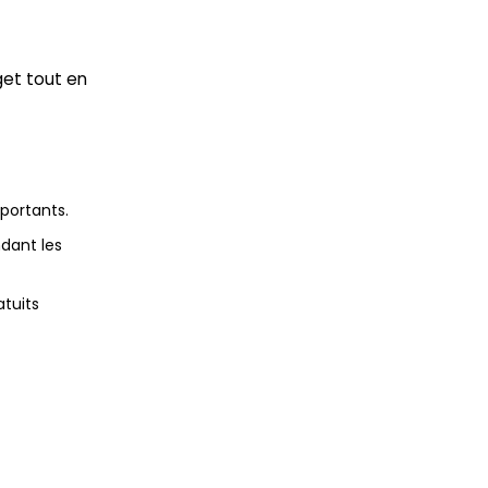
dget tout en
mportants.
ndant les
atuits