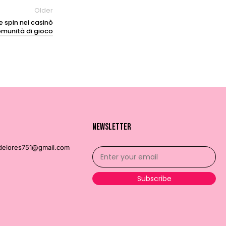
Older
 spin nei casinò
comunità di gioco
NEWSLETTER
elores751@gmail.com