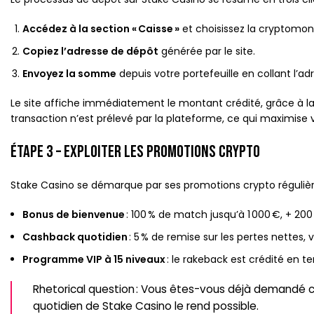
Accédez à la section « Caisse »
et choisissez la cryptomon
Copiez l’adresse de dépôt
générée par le site.
Envoyez la somme
depuis votre portefeuille en collant l’ad
Le site affiche immédiatement le montant crédité, grâce à la
transaction n’est prélevé par la plateforme, ce qui maximise v
Étape 3 – Exploiter les promotions crypto
Stake Casino se démarque par ses promotions crypto régulières.
Bonus de bienvenue
: 100 % de match jusqu’à 1 000 €, + 200 
Cashback quotidien
: 5 % de remise sur les pertes nettes
Programme VIP à 15 niveaux
: le rakeback est crédité en te
Rhetorical question : Vous êtes-vous déjà demandé 
quotidien de Stake Casino le rend possible.