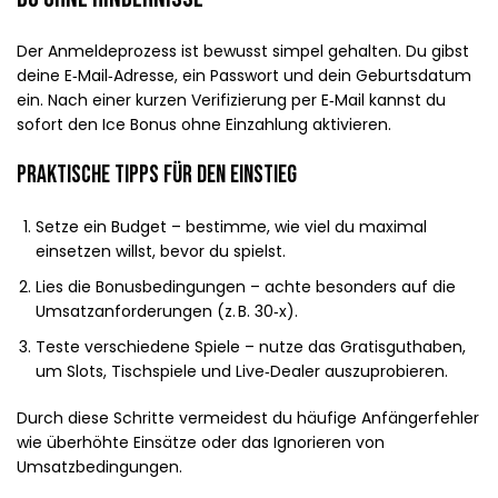
Der Anmeldeprozess ist bewusst simpel gehalten. Du gibst
deine E‑Mail‑Adresse, ein Passwort und dein Geburtsdatum
ein. Nach einer kurzen Verifizierung per E‑Mail kannst du
sofort den Ice Bonus ohne Einzahlung aktivieren.
Praktische Tipps für den Einstieg
Setze ein Budget – bestimme, wie viel du maximal
einsetzen willst, bevor du spielst.
Lies die Bonusbedingungen – achte besonders auf die
Umsatzanforderungen (z. B. 30‑x).
Teste verschiedene Spiele – nutze das Gratisguthaben,
um Slots, Tischspiele und Live‑Dealer auszuprobieren.
Durch diese Schritte vermeidest du häufige Anfängerfehler
wie überhöhte Einsätze oder das Ignorieren von
Umsatzbedingungen.