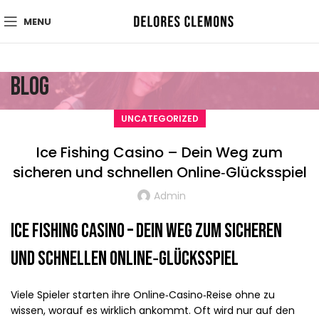
MENU
Blog
UNCATEGORIZED
Ice Fishing Casino – Dein Weg zum
sicheren und schnellen Online‑Glücksspiel
Admin
Ice Fishing Casino – Dein Weg zum sicheren
und schnellen Online‑Glücksspiel
Viele Spieler starten ihre Online‑Casino‑Reise ohne zu
wissen, worauf es wirklich ankommt. Oft wird nur auf den