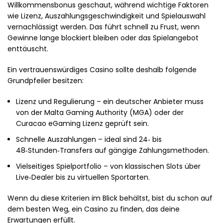
Willkommensbonus geschaut, während wichtige Faktoren
wie Lizenz, Auszahlungsgeschwindigkeit und Spielauswahl
vernachlässigt werden. Das führt schnell zu Frust, wenn
Gewinne lange blockiert bleiben oder das Spielangebot
enttäuscht.
Ein vertrauenswürdiges Casino sollte deshalb folgende
Grundpfeiler besitzen:
Lizenz und Regulierung – ein deutscher Anbieter muss
von der Malta Gaming Authority (MGA) oder der
Curacao eGaming Lizenz geprüft sein.
Schnelle Auszahlungen – ideal sind 24‑ bis
48‑Stunden‑Transfers auf gängige Zahlungsmethoden.
Vielseitiges Spielportfolio – von klassischen Slots über
Live‑Dealer bis zu virtuellen Sportarten.
Wenn du diese Kriterien im Blick behältst, bist du schon auf
dem besten Weg, ein Casino zu finden, das deine
Erwartungen erfüllt.