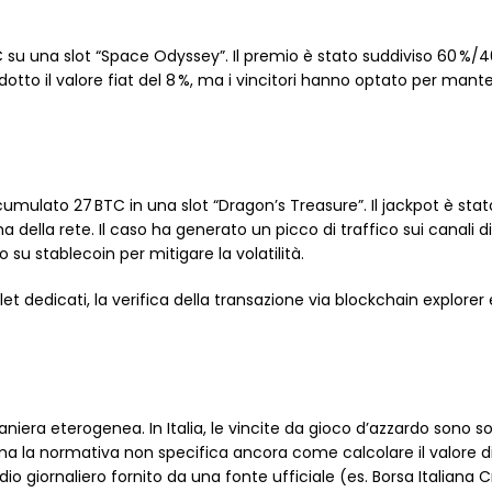
TC su una slot “Space Odyssey”. Il premio è stato suddiviso 60 %/4
 ridotto il valore fiat del 8 %, ma i vincitori hanno optato per man
cumulato 27 BTC in una slot “Dragon’s Treasure”. Il jackpot è sta
ella rete. Il caso ha generato un picco di traffico sui canali d
 su stablecoin per mitigare la volatilità.
t dedicati, la verifica della transazione via blockchain explorer
maniera eterogenea. In Italia, le vincite da gioco d’azzardo sono 
ma la normativa non specifica ancora come calcolare il valore d
edio giornaliero fornito da una fonte ufficiale (es. Borsa Italiana 