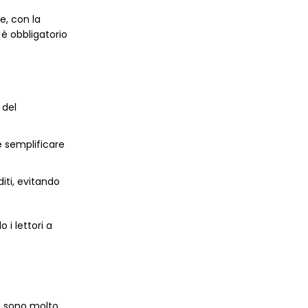
e, con la
 è obbligatorio
 del
e semplificare
iti, evitando
 i lettori a
e) sono molto