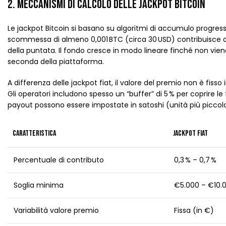
2. Meccanismi di calcolo delle jackpot Bitcoin
Le jackpot Bitcoin si basano su algoritmi di accumulo progressiv
scommessa di almeno 0,001 BTC (circa 30 USD) contribuisce al f
della puntata. Il fondo cresce in modo lineare finché non vien
seconda della piattaforma.
A differenza delle jackpot fiat, il valore del premio non è fis
Gli operatori includono spesso un “buffer” di 5 % per coprire le
payout possono essere impostate in satoshi (unità più piccola
CARATTERISTICA
JACKPOT FIAT
Percentuale di contributo
0,3 % – 0,7 %
Soglia minima
€5.000 – €10.
Variabilità valore premio
Fissa (in €)