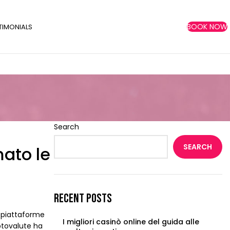
BOOK NOW
TIMONIALS
Search
SEARCH
mato le
Recent Posts
a piattaforme
I migliori casinò online del guida alle
iptovalute ha