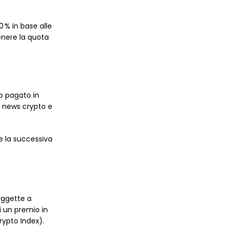
0 % in base alle
tenere la quota
to pagato in
i news crypto e
 e la successiva
soggette a
i un premio in
Crypto Index).