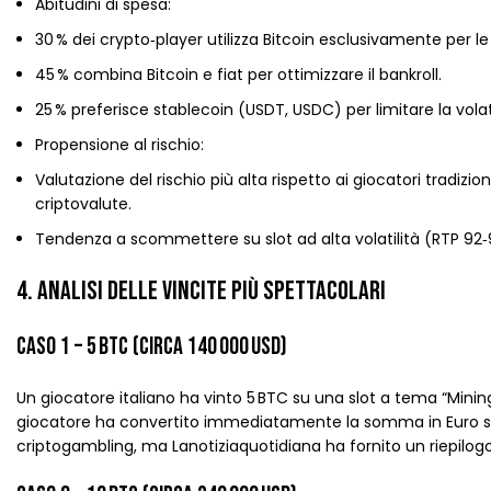
Abitudini di spesa:
30 % dei crypto‑player utilizza Bitcoin esclusivamente per le
45 % combina Bitcoin e fiat per ottimizzare il bankroll.
25 % preferisce stablecoin (USDT, USDC) per limitare la volati
Propensione al rischio:
Valutazione del rischio più alta rispetto ai giocatori tradiz
criptovalute.
Tendenza a scommettere su slot ad alta volatilità (RTP 92‑94
4. Analisi delle vincite più spettacolari
Caso 1 – 5 BTC (circa 140 000 USD)
Un giocatore italiano ha vinto 5 BTC su una slot a tema “Minin
giocatore ha convertito immediatamente la somma in Euro su u
criptogambling, ma Lanotiziaquotidiana ha fornito un riepilogo 