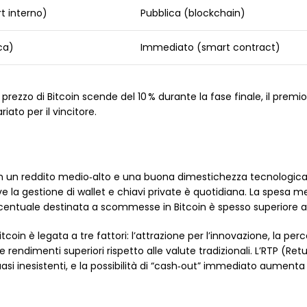
rt interno)
Pubblica (blockchain)
ca)
Immediato (smart contract)
l prezzo di Bitcoin scende del 10 % durante la fase finale, il premio 
ato per il vincitore.
 con un reddito medio‑alto e una buona dimestichezza tecnologica.
e la gestione di wallet e chiavi private è quotidiana. La spesa 
ercentuale destinata a scommesse in Bitcoin è spesso superiore a
coin è legata a tre fattori: l’attrazione per l’innovazione, la perc
rendimenti superiori rispetto alle valute tradizionali. L’RTP (Retu
asi inesistenti, e la possibilità di “cash‑out” immediato aumenta 