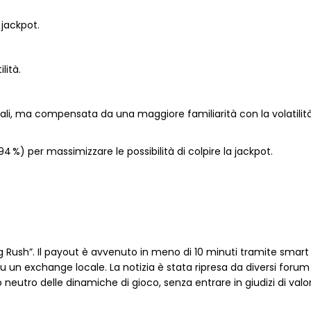
 jackpot.
lità.
ionali, ma compensata da una maggiore familiarità con la volatilità
 %) per massimizzare le possibilità di colpire la jackpot.
g Rush”. Il payout è avvenuto in meno di 10 minuti tramite smart c
n exchange locale. La notizia è stata ripresa da diversi forum 
neutro delle dinamiche di gioco, senza entrare in giudizi di valo