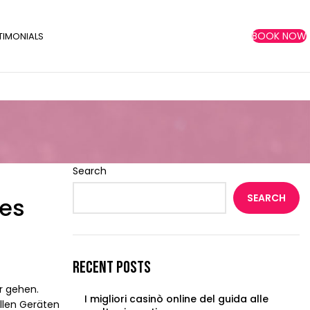
BOOK NOW
TIMONIALS
Search
SEARCH
des
Recent Posts
er gehen.
I migliori casinò online del guida alle
allen Geräten