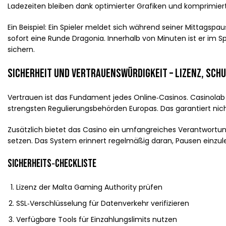
Ladezeiten bleiben dank optimierter Grafiken und komprimier
Ein Beispiel: Ein Spieler meldet sich während seiner Mittags
sofort eine Runde Dragonia. Innerhalb von Minuten ist er im
sichern.
Sicherheit und Vertrauenswürdigkeit – Lizenz, Schu
Vertrauen ist das Fundament jedes Online‑Casinos. Casinolab C
strengsten Regulierungsbehörden Europas. Das garantiert nic
Zusätzlich bietet das Casino ein umfangreiches Verantwortungs
setzen. Das System erinnert regelmäßig daran, Pausen einzule
Sicherheits‑Checkliste
Lizenz der Malta Gaming Authority prüfen
SSL‑Verschlüsselung für Datenverkehr verifizieren
Verfügbare Tools für Einzahlungslimits nutzen