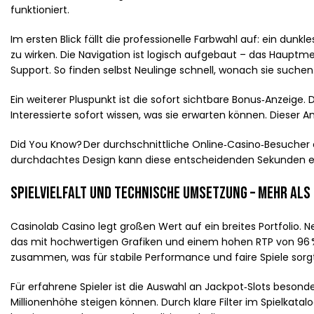
funktioniert.
Im ersten Blick fällt die professionelle Farbwahl auf: ein dun
zu wirken. Die Navigation ist logisch aufgebaut – das Hauptme
Support. So finden selbst Neulinge schnell, wonach sie suchen
Ein weiterer Pluspunkt ist die sofort sichtbare Bonus‑Anzeige.
Interessierte sofort wissen, was sie erwarten können. Dieser A
Did You Know? Der durchschnittliche Online‑Casino‑Besucher en
durchdachtes Design kann diese entscheidenden Sekunden e
Spielvielfalt und technische Umsetzung – Mehr als
Casinolab Casino legt großen Wert auf ein breites Portfolio. N
das mit hochwertigen Grafiken und einem hohen RTP von 96 % 
zusammen, was für stabile Performance und faire Spiele sorgt
Für erfahrene Spieler ist die Auswahl an Jackpot‑Slots besonde
Millionenhöhe steigen können. Durch klare Filter im Spielkatalo