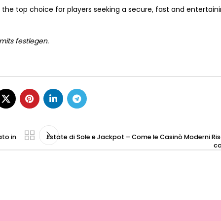
he top choice for players seeking a secure, fast and entertai
its festlegen.
ato in
Estate di Sole e Jackpot – Come le Casinò Moderni Ris
co