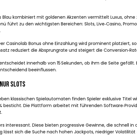
kles Blau kombiniert mit goldenen Akzenten vermittelt Luxus, ohne
nü führt zu den wichtigsten Bereichen: Slots, Live‑Casino, Prom
.
 Der Casinolab Bonus ohne Einzahlung wird prominent platziert, s
nsatz reduziert die Absprungrate und steigert die Conversion‑Rat
tscheidet innerhalb von 15 Sekunden, ob ihm die Seite gefällt. 
ntscheidend beeinflussen.
 nur Slots
eben klassischen Spielautomaten finden Spieler exklusive Titel w
besticht. Die Plattform arbeitet mit führenden Software‑Provi
.
rs interessant. Diese bieten progressive Gewinne, die schnell in 
g lässt sich die Suche nach hohen Jackpots, niedriger Volatilität