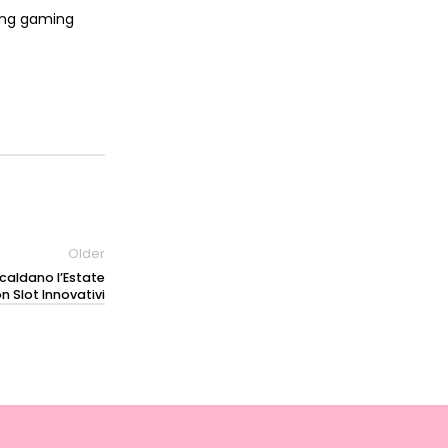
ning gaming
Older
caldano l’Estate
n Slot Innovativi