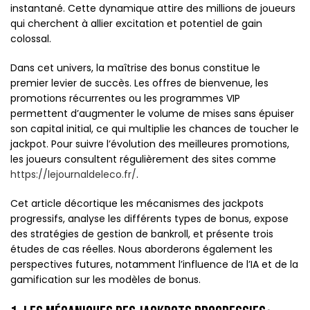
instantané. Cette dynamique attire des millions de joueurs
qui cherchent à allier excitation et potentiel de gain
colossal.
Dans cet univers, la maîtrise des bonus constitue le
premier levier de succès. Les offres de bienvenue, les
promotions récurrentes ou les programmes VIP
permettent d’augmenter le volume de mises sans épuiser
son capital initial, ce qui multiplie les chances de toucher le
jackpot. Pour suivre l’évolution des meilleures promotions,
les joueurs consultent régulièrement des sites comme
https://lejournaldeleco.fr/
.
Cet article décortique les mécanismes des jackpots
progressifs, analyse les différents types de bonus, expose
des stratégies de gestion de bankroll, et présente trois
études de cas réelles. Nous aborderons également les
perspectives futures, notamment l’influence de l’IA et de la
gamification sur les modèles de bonus.