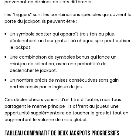
provenant de dizaines de slots différents.
Les “triggers” sont les combinaisons spéciales qui ouvrent la
porte du jackpot. Ils peuvent être :
Un symbole scatter qui apparaît trois fois ou plus,
déclenchant un tour gratuit où chaque spin peut activer
le jackpot.
Une combinaison de symboles bonus qui lance un
mini‑jeu de sélection, avec une probabilité de
déclencher le jackpot.
Un nombre précis de mises consécutives sans gain,
parfois requis par la logique du jeu.
Ces déclencheurs varient d’un titre à l’autre, mais tous
partagent le même principe : ils offrent au joueur une
opportunité supplémentaire de toucher le gros lot tout en
augmentant le volume de mise global.
Tableau comparatif de deux jackpots progressifs