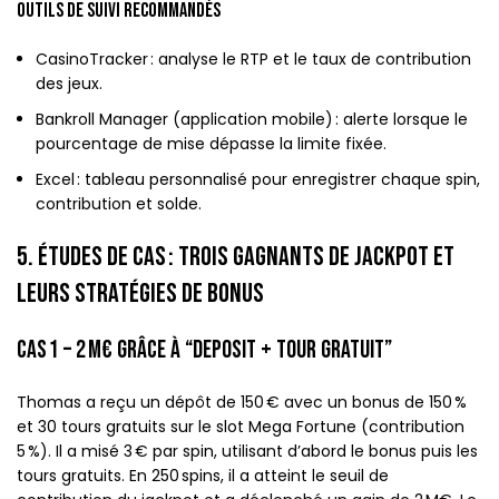
Outils de suivi recommandés
CasinoTracker : analyse le RTP et le taux de contribution
des jeux.
Bankroll Manager (application mobile) : alerte lorsque le
pourcentage de mise dépasse la limite fixée.
Excel : tableau personnalisé pour enregistrer chaque spin,
contribution et solde.
5. Études de cas : trois gagnants de jackpot et
leurs stratégies de bonus
Cas 1 – 2 M€ grâce à “deposit + tour gratuit”
Thomas a reçu un dépôt de 150 € avec un bonus de 150 %
et 30 tours gratuits sur le slot Mega Fortune (contribution
5 %). Il a misé 3 € par spin, utilisant d’abord le bonus puis les
tours gratuits. En 250 spins, il a atteint le seuil de