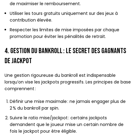
de maximiser le remboursement.
Utiliser les tours gratuits uniquement sur des jeux à
contribution élevée.
Respecter les limites de mise imposées par chaque
promotion pour éviter les pénalités de retrait.
4. Gestion du bankroll : le secret des gagnants
de jackpot
Une gestion rigoureuse du bankroll est indispensable
lorsqu’on vise les jackpots progressifs. Les principes de base
comprennent :
Définir une mise maximale : ne jamais engager plus de
2 % du bankroll par spin.
Suivre le ratio mise/jackpot : certains jackpots
demandent que le joueur mise un certain nombre de
fois le jackpot pour être éligible.