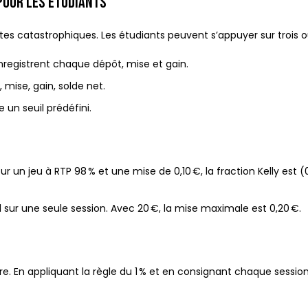
 pour les étudiants
tes catastrophiques. Les étudiants peuvent s’appuyer sur trois out
enregistrent chaque dépôt, mise et gain.
 mise, gain, solde net.
 un seuil prédéfini.
r un jeu à RTP 98 % et une mise de 0,10 €, la fraction Kelly est (
l sur une seule session. Avec 20 €, la mise maximale est 0,20 €.
 En appliquant la règle du 1 % et en consignant chaque sessio