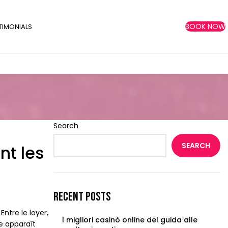
BOOK NOW
TIMONIALS
Search
SEARCH
nt les
Recent Posts
ntre le loyer,
I migliori casinò online del guida alle
ne apparaît