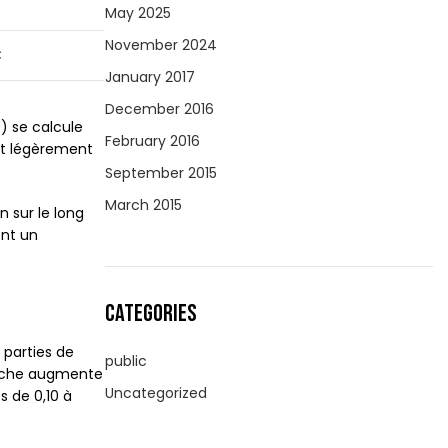
May 2025
November 2024
€
January 2017
December 2016
) se calcule
February 2016
oit légèrement
September 2015
March 2015
n sur le long
ent un
Categories
 parties de
public
proche augmente
Uncategorized
 de 0,10 à