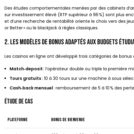
Des études comportementales menées par des cabinets d’anal
sur investissement élevé (RTP supérieur à 96 %) sont plus encl
et d’une recherche de rentabilité oriente le choix vers des jeu
or Better » ou le blackjack à règles classiques.
2. Les modèles de bonus adaptés aux budgets étudia
Les casinos en ligne ont développé trois catégories de bonus 
Match‑deposit
: l’opérateur double ou triple la première 
Tours gratuits
: 10 à 30 tours sur une machine à sous séle
Cash‑back mensuel
: remboursement de 5 à 10 % des pertes
Étude de cas
PLATEFORME
BONUS DE BIENVENUE