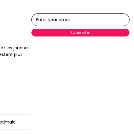
ez les joueurs
estent plus
optimale