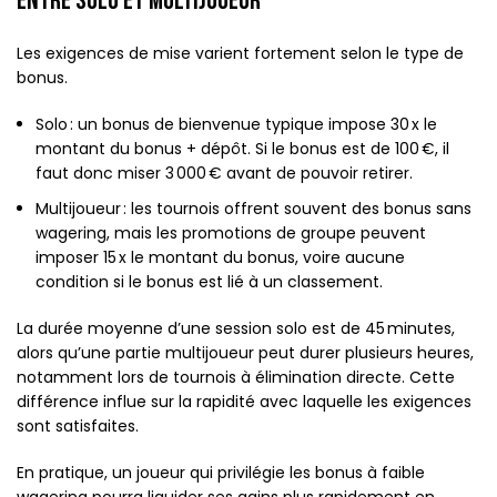
entre solo et multijoueur
Les exigences de mise varient fortement selon le type de
bonus.
Solo : un bonus de bienvenue typique impose 30 x le
montant du bonus + dépôt. Si le bonus est de 100 €, il
faut donc miser 3 000 € avant de pouvoir retirer.
Multijoueur : les tournois offrent souvent des bonus sans
wagering, mais les promotions de groupe peuvent
imposer 15 x le montant du bonus, voire aucune
condition si le bonus est lié à un classement.
La durée moyenne d’une session solo est de 45 minutes,
alors qu’une partie multijoueur peut durer plusieurs heures,
notamment lors de tournois à élimination directe. Cette
différence influe sur la rapidité avec laquelle les exigences
sont satisfaites.
En pratique, un joueur qui privilégie les bonus à faible