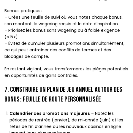
Bonnes pratiques :
– Créez une feuille de suivi où vous notez chaque bonus,
son montant, le wagering requis et la date d’expiration.
– Priorisez les bonus sans wagering ou à faible exigence
(≤ 15 x).
– Évitez de cumuler plusieurs promotions simultanément,
ce qui peut entraîner des conflits de termes et des
blocages de compte.
En restant vigilant, vous transformerez les pièges potentiels
en opportunités de gains contrôlés.
7. Construire un plan de jeu annuel autour des
bonus : feuille de route personnalisée
Calendrier des promotions majeures
– Notez les
périodes de rentrée (janvier), de mi‑année (juin) et les
fêtes de fin d’année où les nouveaux casinos en ligne