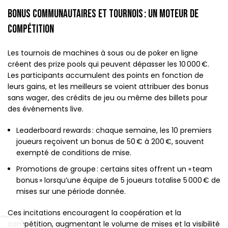
Bonus communautaires et tournois : un moteur de
compétition
Les tournois de machines à sous ou de poker en ligne
créent des prize pools qui peuvent dépasser les 10 000 €.
Les participants accumulent des points en fonction de
leurs gains, et les meilleurs se voient attribuer des bonus
sans wager, des crédits de jeu ou même des billets pour
des événements live.
Leaderboard rewards : chaque semaine, les 10 premiers
joueurs reçoivent un bonus de 50 € à 200 €, souvent
exempté de conditions de mise.
Promotions de groupe : certains sites offrent un « team
bonus » lorsqu’une équipe de 5 joueurs totalise 5 000 € de
mises sur une période donnée.
Ces incitations encouragent la coopération et la
compétition, augmentant le volume de mises et la visibilité