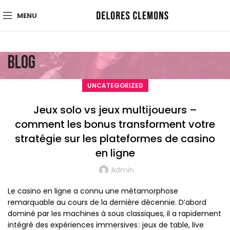
MENU
Blog
UNCATEGORIZED
Jeux solo vs jeux multijoueurs –
comment les bonus transforment votre
stratégie sur les plateformes de casino
en ligne
Admin
Le casino en ligne a connu une métamorphose
remarquable au cours de la dernière décennie. D’abord
dominé par les machines à sous classiques, il a rapidement
intégré des expériences immersives : jeux de table, live