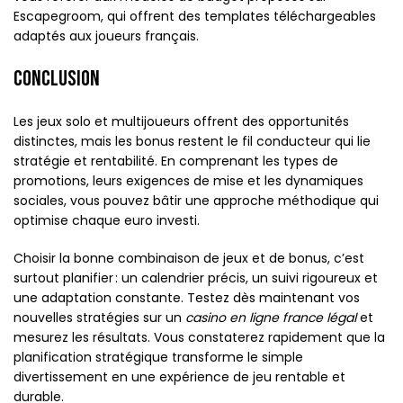
Escapegroom, qui offrent des templates téléchargeables
adaptés aux joueurs français.
Conclusion
Les jeux solo et multijoueurs offrent des opportunités
distinctes, mais les bonus restent le fil conducteur qui lie
stratégie et rentabilité. En comprenant les types de
promotions, leurs exigences de mise et les dynamiques
sociales, vous pouvez bâtir une approche méthodique qui
optimise chaque euro investi.
Choisir la bonne combinaison de jeux et de bonus, c’est
surtout planifier : un calendrier précis, un suivi rigoureux et
une adaptation constante. Testez dès maintenant vos
nouvelles stratégies sur un
casino en ligne france légal
et
mesurez les résultats. Vous constaterez rapidement que la
planification stratégique transforme le simple
divertissement en une expérience de jeu rentable et
durable.