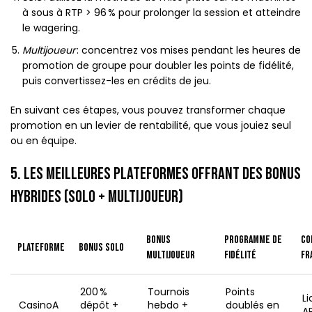
à sous à RTP > 96 % pour prolonger la session et atteindre
le wagering.
Multijoueur
: concentrez vos mises pendant les heures de
promotion de groupe pour doubler les points de fidélité,
puis convertissez-les en crédits de jeu.
En suivant ces étapes, vous pouvez transformer chaque
promotion en un levier de rentabilité, que vous jouiez seul
ou en équipe.
5. Les meilleures plateformes offrant des bonus
hybrides (solo + multijoueur)
BONUS
PROGRAMME DE
CO
PLATEFORME
BONUS SOLO
MULTIJOUEUR
FIDÉLITÉ
FR
200 %
Tournois
Points
L
CasinoA
dépôt +
hebdo +
doublés en
A