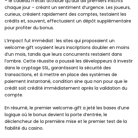
– le cadeau n’était attribué qu’aux dix premiers inscrits
chaque jour – créant un sentiment d’urgence. Les joueurs,
curieux, créaient rapidement des comptes, testaient les
crédits et, souvent, effectuaient un dépôt supplémentaire
pour profiter du bonus.
L’impact fut immédiat : les sites qui proposaient un
welcome‑gift voyaient leurs inscriptions doubler en moins
d’un mois, tandis que leurs concurrents restaient dans
l’ombre. Cette réussite a poussé les développeurs à investir
dans le cryptage SSL, garantissant la sécurité des
transactions, et à mettre en place des systèmes de
paiement instantané, condition sine qua non pour que le
crédit soit crédité immédiatement après la validation du
compte.
En résumé, le premier welcome‑gift a jeté les bases d’une
logique où le bonus devient la porte d’entrée, le
déclencheur de la première mise et le premier test de la
fiabilité du casino.