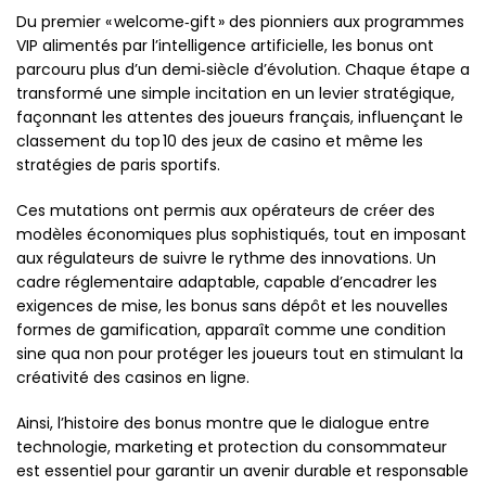
Du premier « welcome‑gift » des pionniers aux programmes
VIP alimentés par l’intelligence artificielle, les bonus ont
parcouru plus d’un demi‑siècle d’évolution. Chaque étape a
transformé une simple incitation en un levier stratégique,
façonnant les attentes des joueurs français, influençant le
classement du top 10 des jeux de casino et même les
stratégies de paris sportifs.
Ces mutations ont permis aux opérateurs de créer des
modèles économiques plus sophistiqués, tout en imposant
aux régulateurs de suivre le rythme des innovations. Un
cadre réglementaire adaptable, capable d’encadrer les
exigences de mise, les bonus sans dépôt et les nouvelles
formes de gamification, apparaît comme une condition
sine qua non pour protéger les joueurs tout en stimulant la
créativité des casinos en ligne.
Ainsi, l’histoire des bonus montre que le dialogue entre
technologie, marketing et protection du consommateur
est essentiel pour garantir un avenir durable et responsable