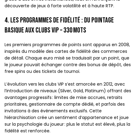
découverte de jeux à forte volatilité et à haute RTP.
4. Les programmes de fidélité : du pointage
basique aux clubs VIP – 330 mots
Les premiers programmes de points sont apparus en 2008,
inspirés du modèle des cartes de fidélité des commerces
de détail. Chaque euro misé se traduisait par un point, que
le joueur pouvait échanger contre des bonus de dépôt, des
free spins ou des tickets de tournoi.
L’évolution vers les clubs VIP s’est amorcée en 2012, avec
l’introduction de niveaux (Silver, Gold, Platinum) offrant des
avantages progressifs : limites de mise accrues, retraits
prioritaires, gestionnaire de compte dédié, et parfois des
invitations à des événements exclusifs. Cette
hiérarchisation crée un sentiment d’appartenance et joue
sur la psychologie du joueur : plus le statut est élevé, plus la
fidélité est renforcée.