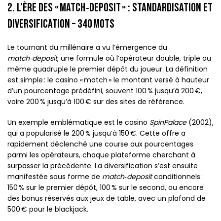
2. L’ère des « match‑deposit » : standardisation et
diversification – 340 mots
Le tournant du millénaire a vu l’émergence du
match‑deposit
, une formule où l’opérateur double, triple ou
même quadruple le premier dépôt du joueur. La définition
est simple : le casino « match » le montant versé à hauteur
d’un pourcentage prédéfini, souvent 100 % jusqu’à 200 €,
voire 200 % jusqu’à 100 € sur des sites de référence.
Un exemple emblématique est le casino
SpinPalace
(2002),
qui a popularisé le 200 % jusqu’à 150 €. Cette offre a
rapidement déclenché une course aux pourcentages
parmi les opérateurs, chaque plateforme cherchant à
surpasser la précédente. La diversification s’est ensuite
manifestée sous forme de
match‑deposit
conditionnels :
150 % sur le premier dépôt, 100 % sur le second, ou encore
des bonus réservés aux jeux de table, avec un plafond de
500 € pour le blackjack.