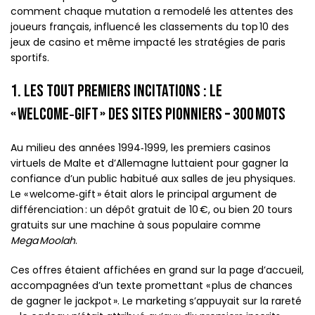
comment chaque mutation a remodelé les attentes des
joueurs français, influencé les classements du top 10 des
jeux de casino et même impacté les stratégies de paris
sportifs.
1. Les tout premiers incitations : le
« welcome‑gift » des sites pionniers – 300 mots
Au milieu des années 1994‑1999, les premiers casinos
virtuels de Malte et d’Allemagne luttaient pour gagner la
confiance d’un public habitué aux salles de jeu physiques.
Le « welcome‑gift » était alors le principal argument de
différenciation : un dépôt gratuit de 10 €, ou bien 20 tours
gratuits sur une machine à sous populaire comme
Mega Moolah
.
Ces offres étaient affichées en grand sur la page d’accueil,
accompagnées d’un texte promettant « plus de chances
de gagner le jackpot ». Le marketing s’appuyait sur la rareté