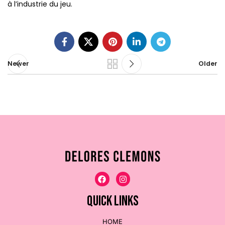
à l’industrie du jeu.
Newer
Older
QUICK LINKS
HOME