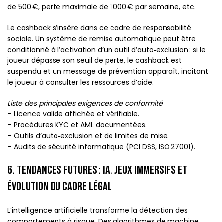
de 500 €, perte maximale de 1 000 € par semaine, etc.
Le cashback s’insère dans ce cadre de responsabilité
sociale. Un système de remise automatique peut être
conditionné à l’activation d’un outil d’auto‑exclusion : si le
joueur dépasse son seuil de perte, le cashback est
suspendu et un message de prévention apparaît, incitant
le joueur à consulter les ressources d’aide.
Liste des principales exigences de conformité
– Licence valide affichée et vérifiable.
– Procédures KYC et AML documentées.
– Outils d’auto‑exclusion et de limites de mise.
– Audits de sécurité informatique (PCI DSS, ISO 27001).
6. Tendances futures : IA, jeux immersifs et
évolution du cadre légal
L’intelligence artificielle transforme la détection des
comportements à risque. Des algorithmes de machine