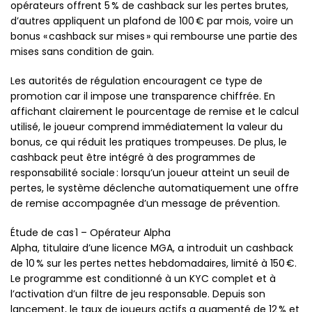
opérateurs offrent 5 % de cashback sur les pertes brutes,
d’autres appliquent un plafond de 100 € par mois, voire un
bonus « cashback sur mises » qui rembourse une partie des
mises sans condition de gain.
Les autorités de régulation encouragent ce type de
promotion car il impose une transparence chiffrée. En
affichant clairement le pourcentage de remise et le calcul
utilisé, le joueur comprend immédiatement la valeur du
bonus, ce qui réduit les pratiques trompeuses. De plus, le
cashback peut être intégré à des programmes de
responsabilité sociale : lorsqu’un joueur atteint un seuil de
pertes, le système déclenche automatiquement une offre
de remise accompagnée d’un message de prévention.
Étude de cas 1 – Opérateur Alpha
Alpha, titulaire d’une licence MGA, a introduit un cashback
de 10 % sur les pertes nettes hebdomadaires, limité à 150 €.
Le programme est conditionné à un KYC complet et à
l’activation d’un filtre de jeu responsable. Depuis son
lancement, le taux de joueurs actifs a augmenté de 12 % et