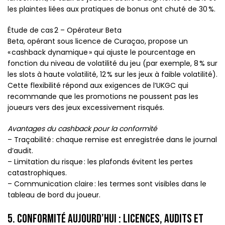
les plaintes liées aux pratiques de bonus ont chuté de 30 %.
Étude de cas 2 – Opérateur Beta
Beta, opérant sous licence de Curaçao, propose un
« cashback dynamique » qui ajuste le pourcentage en
fonction du niveau de volatilité du jeu (par exemple, 8 % sur
les slots à haute volatilité, 12 % sur les jeux à faible volatilité).
Cette flexibilité répond aux exigences de l’UKGC qui
recommande que les promotions ne poussent pas les
joueurs vers des jeux excessivement risqués.
Avantages du cashback pour la conformité
– Traçabilité : chaque remise est enregistrée dans le journal
d’audit.
– Limitation du risque : les plafonds évitent les pertes
catastrophiques.
– Communication claire : les termes sont visibles dans le
tableau de bord du joueur.
5. Conformité aujourd’hui : licences, audits et