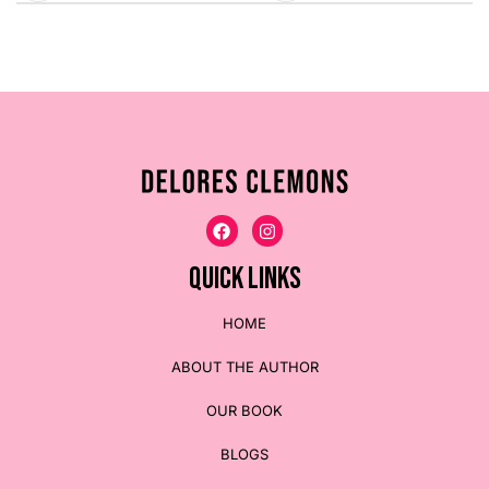
QUICK LINKS
HOME
ABOUT THE AUTHOR
OUR BOOK
BLOGS