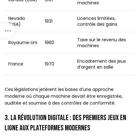
machines
Nevada
Licences limitées,
1931
(USA)
contrôle des gains
Taxe sur le revenu des
Royaume‑Uni
1960
machines
Encadrement des jeux
France
1970
d’argent en salle
Ces législations jetèrent les bases d’une approche
moderne où chaque machine devait être enregistrée,
auditée et soumise à des contrôles de conformité.
3. La révolution digitale : des premiers jeux en
ligne aux plateformes modernes