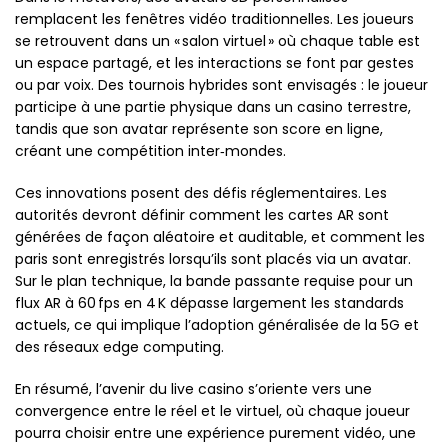
remplacent les fenêtres vidéo traditionnelles. Les joueurs
se retrouvent dans un « salon virtuel » où chaque table est
un espace partagé, et les interactions se font par gestes
ou par voix. Des tournois hybrides sont envisagés : le joueur
participe à une partie physique dans un casino terrestre,
tandis que son avatar représente son score en ligne,
créant une compétition inter‑mondes.
Ces innovations posent des défis réglementaires. Les
autorités devront définir comment les cartes AR sont
générées de façon aléatoire et auditable, et comment les
paris sont enregistrés lorsqu’ils sont placés via un avatar.
Sur le plan technique, la bande passante requise pour un
flux AR à 60 fps en 4 K dépasse largement les standards
actuels, ce qui implique l’adoption généralisée de la 5G et
des réseaux edge computing.
En résumé, l’avenir du live casino s’oriente vers une
convergence entre le réel et le virtuel, où chaque joueur
pourra choisir entre une expérience purement vidéo, une