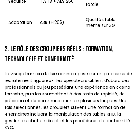
Sécurité
TLS 1.3 + AES‑256
totale
Qualité stable
Adaptation
ABR (H.265)
même sur 3G
2. Le rôle des croupiers réels : formation,
technologie et conformité
Le visage humain du live casino repose sur un processus de
recrutement rigoureux. Les opérateurs ciblent d’abord des
professionnels du jeu possédant une expérience en casino
terrestre, puis les soumettent à des tests de rapidité, de
précision et de communication en plusieurs langues. Une
fois sélectionnés, les croupiers suivent une formation de
4 semaines incluant la manipulation des tables RFID, la
gestion du chat en direct et les procédures de conformité
KYC.