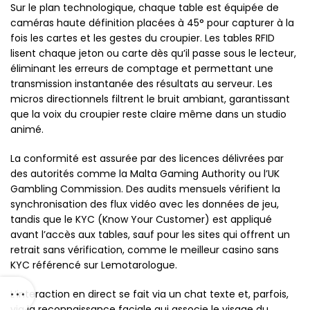
Sur le plan technologique, chaque table est équipée de
caméras haute définition placées à 45° pour capturer à la
fois les cartes et les gestes du croupier. Les tables RFID
lisent chaque jeton ou carte dès qu’il passe sous le lecteur,
éliminant les erreurs de comptage et permettant une
transmission instantanée des résultats au serveur. Les
micros directionnels filtrent le bruit ambiant, garantissant
que la voix du croupier reste claire même dans un studio
animé.
La conformité est assurée par des licences délivrées par
des autorités comme la Malta Gaming Authority ou l’UK
Gambling Commission. Des audits mensuels vérifient la
synchronisation des flux vidéo avec les données de jeu,
tandis que le KYC (Know Your Customer) est appliqué
avant l’accès aux tables, sauf pour les sites qui offrent un
retrait sans vérification, comme le meilleur casino sans
KYC référencé sur Lemotarologue.
L’interaction en direct se fait via un chat texte et, parfois,
via la reconnaissance faciale qui associe le visage du