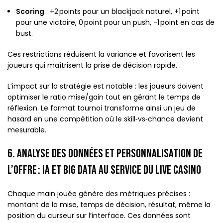
Scoring
: +2 points pour un blackjack naturel, +1 point
pour une victoire, 0 point pour un push, -1 point en cas de
bust.
Ces restrictions réduisent la variance et favorisent les
joueurs qui maîtrisent la prise de décision rapide.
L’impact sur la stratégie est notable : les joueurs doivent
optimiser le ratio mise/gain tout en gérant le temps de
réflexion. Le format tournoi transforme ainsi un jeu de
hasard en une compétition où le skill‑vs‑chance devient
mesurable.
6. Analyse des données et personnalisation de
l’offre : IA et big data au service du live casino
Chaque main jouée génère des métriques précises :
montant de la mise, temps de décision, résultat, même la
position du curseur sur l’interface. Ces données sont