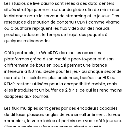
Les studios de live casino sont reliés à des data‑centers
situés stratégiquement autour du globe afin de minimiser
la distance entre le serveur de streaming et le joueur. Des
réseaux de distribution de contenu (CDN) comme Akamai
ou Cloudflare répliquent les flux vidéo sur des nœuds
proches, réduisant le temps de trajet des paquets à
quelques millisecondes.
Côté protocole, le WebRTC domine les nouvelles
plateformes grâce à son modèle peer‑to‑peer et à son
chiffrement de bout en bout. Il permet une latence
inférieure à 150 ms, idéale pour les jeux où chaque seconde
compte. Les solutions plus anciennes, basées sur HLS ou
RTMP, restent utilisées pour la compatibilité mobile, mais
elles introduisent un buffer de 2 à 4 s, ce qui les rend moins
adaptées aux tournois.
Les flux multiples sont gérés par des encodeurs capables
de diffuser plusieurs angles de vue simultanément : la vue
« croupier », la vue « table » et parfois une vue « côté joueur ».