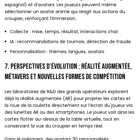
espagnol) et d’avatars. Les joueurs peuvent même
sélectionner un avatar animé qui réagit aux actions du
croupier, renforçant l’immersion.
Collecte : mise, temps, résultat, interactions chat
IA : recommandations de tournois, détection de fraude
Personnalisation : thèmes, langues, avatars
7. Perspectives d’évolution : réalité augmentée,
métavers et nouvelles formes de compétition
Les laboratoires de R&D des grands opérateurs explorent
déjà la réalité augmentée (AR) pour projeter les cartes et
la roue de la roulette directement sur l’écran du joueur via
des lunettes AR ou des smartphones. Le joueur voit ainsi les
cartes flotter au-dessus de la table virtuelle, tout en
conservant la vue du croupier en temps réel.
Dans le métavers, des avatars 3D personnalisés