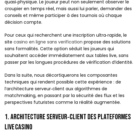
quasi‑physique. Le joueur peut non seulement observer le
croupier en temps réel, mais aussi lui parler, demander des
conseils et même participer à des tournois où chaque
décision compte.
Pour ceux qui recherchent une inscription ultra‑rapide, le
site
casino en ligne sans verification
propose des solutions
sans formalités. Cette option séduit les joueurs qui
souhaitent accéder immédiatement aux tables live, sans
passer par les longues procédures de vérification d’identité.
Dans la suite, nous décortiquerons les composantes
techniques qui rendent possible cette expérience : de
l’architecture serveur‑client aux algorithmes de
matchmaking, en passant par la sécurité des flux et les
perspectives futuristes comme la réalité augmentée.
1. Architecture serveur‑client des plateformes
Live Casino