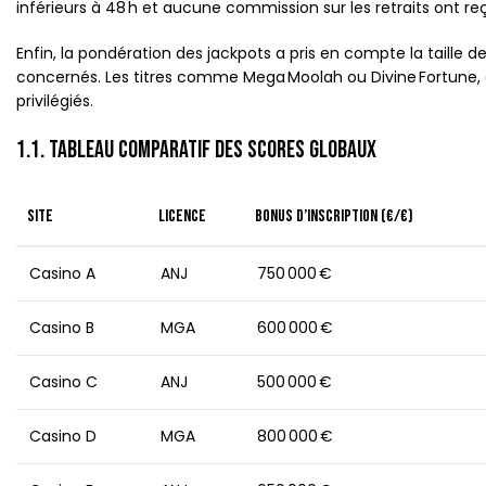
inférieurs à 48 h et aucune commission sur les retraits ont r
Enfin, la pondération des jackpots a pris en compte la taille de
concernés. Les titres comme Mega Moolah ou Divine Fortune, qu
privilégiés.
1.1. Tableau comparatif des scores globaux
SITE
LICENCE
BONUS D’INSCRIPTION (€/€)
Casino A
ANJ
750 000 €
Casino B
MGA
600 000 €
Casino C
ANJ
500 000 €
Casino D
MGA
800 000 €