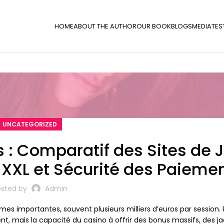
HOME
ABOUT THE AUTHOR
OUR BOOK
BLOGS
MEDIA
TES
UNCATEGORIZED
s : Comparatif des Sites de 
 XXL et Sécurité des Paieme
osted by
Admin
mmes importantes, souvent plusieurs milliers d’euros par session.
ment, mais la capacité du casino à offrir des bonus massifs, des j