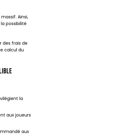
assif. Ainsi,
a possibilité
 des frais de
le calcul du
lible
vilégient la
ent aux joueurs
Recommandé aux