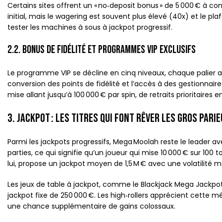
Certains sites offrent un « no‑deposit bonus » de 5 000 € à c
initial, mais le wagering est souvent plus élevé (40x) et le pla
tester les machines à sous à jackpot progressif.
2.2. Bonus de fidélité et programmes VIP exclusifs
Le programme VIP se décline en cinq niveaux, chaque palier 
conversion des points de fidélité et l’accès à des gestionna
mise allant jusqu’à 100 000 € par spin, de retraits prioritaires e
3. Jackpot : les titres qui font rêver les gros pari
Parmi les jackpots progressifs, Mega Moolah reste le leader a
parties, ce qui signifie qu’un joueur qui mise 10 000 € sur 100 
lui, propose un jackpot moyen de 1,5 M € avec une volatilit
Les jeux de table à jackpot, comme le Blackjack Mega Jackpot
jackpot fixe de 250 000 €. Les high‑rollers apprécient cette m
une chance supplémentaire de gains colossaux.