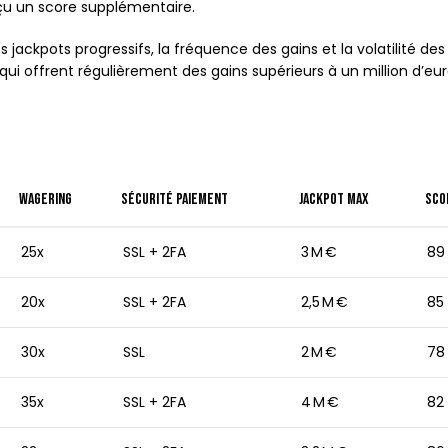
eçu un score supplémentaire.
s jackpots progressifs, la fréquence des gains et la volatilité des
i offrent régulièrement des gains supérieurs à un million d’eur
WAGERING
SÉCURITÉ PAIEMENT
JACKPOT MAX
SCO
25x
SSL + 2FA
3 M €
89
20x
SSL + 2FA
2,5 M €
85
30x
SSL
2 M €
78
35x
SSL + 2FA
4 M €
82