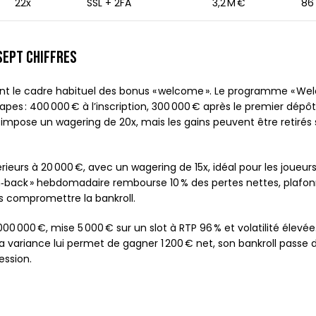
22x
SSL + 2FA
3,2 M €
86
sept chiffres
sent le cadre habituel des bonus « welcome ». Le programme « We
tapes : 400 000 € à l’inscription, 300 000 € après le premier dépôt
impose un wagering de 20x, mais les gains peuvent être retirés
ieurs à 20 000 €, avec un wagering de 15x, idéal pour les joueurs
h‑back » hebdomadaire rembourse 10 % des pertes nettes, plafon
s compromettre la bankroll.
0 000 €, mise 5 000 € sur un slot à RTP 96 % et volatilité élevée.
la variance lui permet de gagner 1 200 € net, son bankroll passe 
ession.