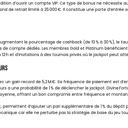
ondition d’ouvrir un compte VIP. Ce type de bonus ne nécessite 
fond de retrait limité à 25 000 €. Il constitue une porte d’entrée 
augmentant le pourcentage de cashback (de 10 % à 30 %), le tau
ires de compte dédiés. Les membres Gold et Platinum bénéficient
n 12 h et d’invitations à des tournois privés où le jackpot peut att
eurs
vec un gain record de 5,2 M €. Sa fréquence de paiement est d’en
tours a une probabilité de 1 % de déclencher le jackpot. Divine For
é moyenne, offrant un bon compromis entre fréquence et montan
, permettent d’ajouter un pari supplémentaire de 1 % du dépôt p
écanique car elle ne perturbe pas la stratégie de base du jeu tou