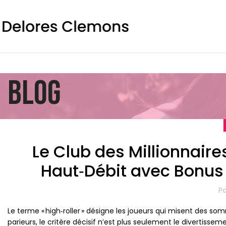
Blog
Le Club des Millionnaire
Haut‑Débit avec Bonus
P
Le terme « high‑roller » désigne les joueurs qui misent des so
parieurs, le critère décisif n’est plus seulement le divertisse