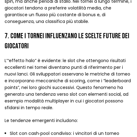
spin, ma anche periodi di stallo. Nei tornei a lungo termine, i
giocatori tendono a preferire volatilità media, che
garantisce un flusso più costante di bonus e, di
conseguenza, una classifica più stabile.
7. Come i tornei influenzano le scelte future dei
giocatori
L’“effetto halo” è evidente: le slot che ottengono risultati
eccellenti nei tornei diventano punti di riferimento per i
nuovi lanci. Gli sviluppatori osservano le metriche di torneo
e incorporano meccaniche di scoring, come i “leaderboard
points”, nei loro giochi successivi. Questo fenomeno ha
generato una tendenza verso slot con elementi social, ad
esempio modalità multiplayer in cui i giocatori possono
sfidarsi in tempo reale.
Le tendenze emergenti includono:
Slot con cash‑pool condiviso: i vincitori di un torneo