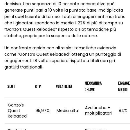
decisivo. Una sequenza di 10 cascate consecutive può
generare punti pari a 10 volte la puntata base, moltiplicata
per il coefficiente di torneo. I dati di engagement mostrano
che i giocatori spendono in media il 22% di più di tempo su
“Gonzo’s Quest Reloaded” rispetto a slot tematiche più
statiche, proprio per la suspense delle catene.
Un confronto rapido con altre slot tematiche evidenzia
come “Gonzo’s Quest Reloaded” ottenga un punteggio di
engagement 1,8 volte superiore rispetto a titoli con giri
gratuiti tradizionali.
MECCANICA
ENGAG
SLOT
RTP
VOLATILITÀ
CHIAVE
MEDIO
Gonzo’s
Avalanche +
Quest
95,97%
Media‑alta
84%
moltiplicatori
Reloaded