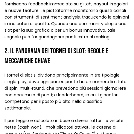
forniscono feedback immediato su glitch, payout irregolari
e nuove feature. Le piattaforme monitorano questi canali
con strumenti di sentiment analysis, traducendo le opinioni
in indicatori di qualità. Quando una community elogia una
slot per la sua grafica o per un bonus innovativo, tale
segnale può far guadagnare punti extra al ranking.
2. Il panorama dei tornei di slot: regole e
meccaniche chiave
I tornei di slot si dividono principalmente in tre tipologie:
single‑play, dove ogni partecipante ha un numero limitato
di spin; multi‑round, che prevedono più sessioni giornaliere
con accumulo di punti; e leaderboard, in cui i giocatori
competono per il posto più alto nella classifica
settimanale.
Il punteggio è calcolato in base a diversi fattori: le vincite
nette (cash won), i moltiplicatori attivati, le catene di
cascata (es. Avalanche in “Gonzo’s Quest”) e i bonus