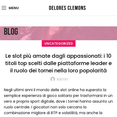
MENU
Blog
UNCATEGORIZED
Le slot più amate dagli appassionati: i 10
titoli top scelti dalle piattaforme leader e
il ruolo dei tornei nella loro popolarità
Admin
Negli ultimi anni il mondo delle slot online ha superato la
semplice esperienza di gioco solitario per trasformarsi in un
vero e proprio sport digitale, dove i tornei hanno assunto un
ruolo centrale. I giocatori non solo cercano la
combinazione migliore di RTP e volatilità, ma anche la