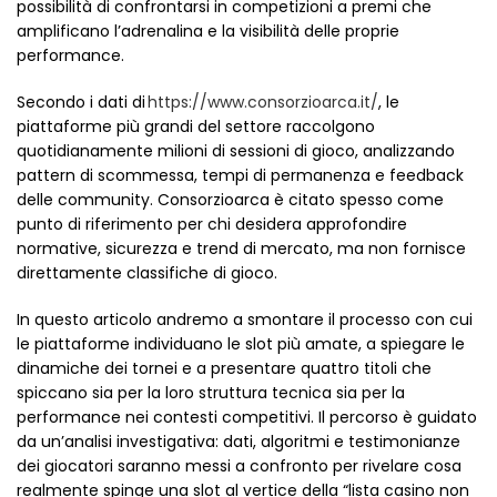
possibilità di confrontarsi in competizioni a premi che
amplificano l’adrenalina e la visibilità delle proprie
performance.
Secondo i dati di
https://www.consorzioarca.it/
, le
piattaforme più grandi del settore raccolgono
quotidianamente milioni di sessioni di gioco, analizzando
pattern di scommessa, tempi di permanenza e feedback
delle community. Consorzioarca è citato spesso come
punto di riferimento per chi desidera approfondire
normative, sicurezza e trend di mercato, ma non fornisce
direttamente classifiche di gioco.
In questo articolo andremo a smontare il processo con cui
le piattaforme individuano le slot più amate, a spiegare le
dinamiche dei tornei e a presentare quattro titoli che
spiccano sia per la loro struttura tecnica sia per la
performance nei contesti competitivi. Il percorso è guidato
da un’analisi investigativa: dati, algoritmi e testimonianze
dei giocatori saranno messi a confronto per rivelare cosa
realmente spinge una slot al vertice della “lista casino non