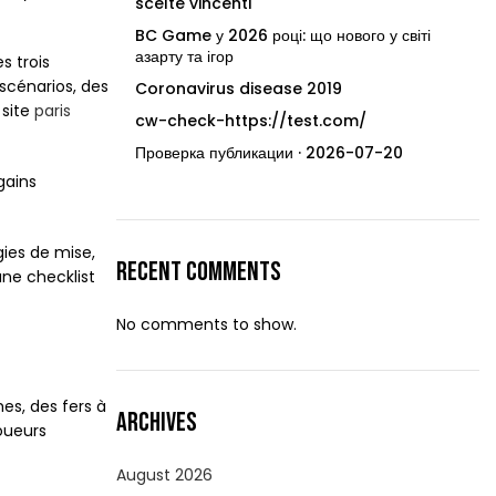
scelte vincenti
BC Game у 2026 році: що нового у світі
азарту та ігор
s trois
 scénarios, des
Coronavirus disease 2019
 site
paris
cw-check-https://test.com/
Проверка публикации · 2026-07-20
gains
gies de mise,
Recent Comments
une checklist
No comments to show.
es, des fers à
Archives
oueurs
August 2026