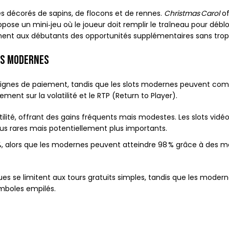
s décorés de sapins, de flocons et de rennes.
Christmas Carol
of
pose un mini‑jeu où le joueur doit remplir le traîneau pour débl
ent aux débutants des opportunités supplémentaires sans trop 
 vs modernes
 5 lignes de paiement, tandis que les slots modernes peuvent com
ement sur la volatilité et le RTP (Return to Player).
atilité, offrant des gains fréquents mais modestes. Les slots vidé
us rares mais potentiellement plus importants.
6 %, alors que les modernes peuvent atteindre 98 % grâce à des
ques se limitent aux tours gratuits simples, tandis que les mode
ymboles empilés.