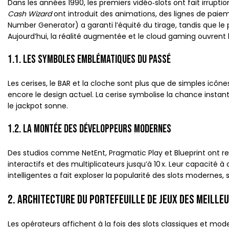
Dans les années 1990, les premiers vidéo‑slots ont fait irrup
Cash Wizard
ont introduit des animations, des lignes de pai
Number Generator) a garanti l’équité du tirage, tandis que l
Aujourd’hui, la réalité augmentée et le cloud gaming ouvrent 
1.1. Les symboles emblématiques du passé
Les cerises, le BAR et la cloche sont plus que de simples icôn
encore le design actuel. La cerise symbolise la chance instant
le jackpot sonne.
1.2. La montée des développeurs modernes
Des studios comme NetEnt, Pragmatic Play et Blueprint ont red
interactifs et des multiplicateurs jusqu’à 10 x. Leur capaci
intelligentes a fait exploser la popularité des slots modernes
2. Architecture du portefeuille de jeux des meilleu
Les opérateurs affichent à la fois des slots classiques et mod