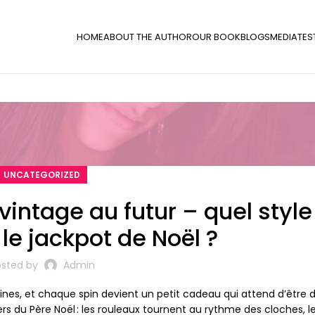
HOME
ABOUT THE AUTHOR
OUR BOOK
BLOGS
MEDIA
TES
UNCATEGORIZED
vintage au futur – quel styl
le jackpot de Noël ?
osted by
Admin
rines, et chaque spin devient un petit cadeau qui attend d’être d
ers du Père Noël : les rouleaux tournent au rythme des cloches, 