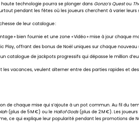
e haute technologie pourra se plonger dans
Gonzo’s Quest
ou
Th
urtout pendant les fêtes où les joueurs cherchent à varier leurs 
ichesse de leur catalogue :
Vintage » bien fournie et une zone « Vidéo » mise à jour chaque mo
tic Play, offrant des bonus de Noël uniques sur chaque nouveau s
un catalogue de jackpots progressifs qui dépasse le million d’eu
les vacances, veulent alterner entre des parties rapides et des
tion de chaque mise qui s’ajoute à un pot commun. Au fil du te
lah
(plus de 5 M €) ou le
Hall of Gods
(plus de 2 M €). Les joueurs
e, ce qui explique leur popularité pendant les promotions de N