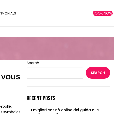
BOOK NOW
TIMONIALS
Search
SEARCH
e vous
Recent Posts
éballé.
I migliori casinò online del guida alle
les symboles