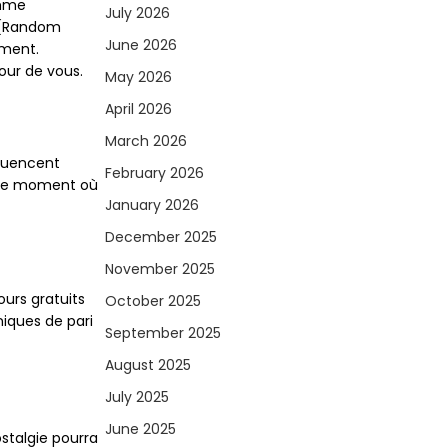
omme
July 2026
G (Random
June 2026
ement.
our de vous.
May 2026
April 2026
March 2026
fluencent
February 2026
le le moment où
January 2026
December 2025
November 2025
ours gratuits
October 2025
iques de pari
September 2025
August 2025
July 2025
June 2025
ostalgie pourra