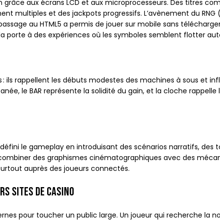
tion grâce aux écrans LCD et aux microprocesseurs. Des titres c
ement multiples et des jackpots progressifs. L’avènement du RN
e passage au HTML5 a permis de jouer sur mobile sans télécharg
la porte à des expériences où les symboles semblent flotter aut
es : ils rappellent les débuts modestes des machines à sous et in
anée, le BAR représente la solidité du gain, et la cloche rappel
éfini le gameplay en introduisant des scénarios narratifs, des t
té à combiner des graphismes cinématographiques avec des mécan
, surtout auprès des joueurs connectés.
rs sites de casino
ernes pour toucher un public large. Un joueur qui recherche la n