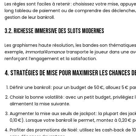
Les règles sont faciles à retenir : choisissez votre mise, appuy
long tableau de paiement ou de comprendre des déclencheurs
gestion de leur bankroll.
3.2. Richesse immersive des slots modernes
Les graphismes haute résolution, les bandes‑son thématiques e
exemple,
Immortal Romance
transporte le joueur dans une av
renforçant l’engagement et la satisfaction.
4. Stratégies de mise pour maximiser les chances d
Définir une bankroll : pour un budget de 50 €, allouez 5 € p
Choisir la bonne volatilité : avec un petit budget, privilégiez
alimentent la mise suivante.
Augmenter la mise aux seuils de jackpot : la plupart des ja
0,10 €). Lorsque votre bankroll le permet, montez à 0,20 € po
Profiter des promotions de Noël : utilisez les cash‑back de 1