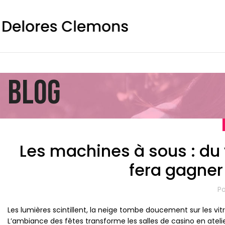
Blog
Les machines à sous : du 
fera gagner 
P
Les lumières scintillent, la neige tombe doucement sur les vit
L’ambiance des fêtes transforme les salles de casino en ateli