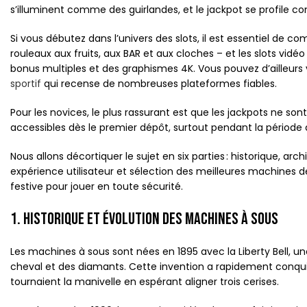
s’illuminent comme des guirlandes, et le jackpot se profile co
Si vous débutez dans l’univers des slots, il est essentiel de c
rouleaux aux fruits, aux BAR et aux cloches – et les slots vi
bonus multiples et des graphismes 4K. Vous pouvez d’ailleurs 
sportif
qui recense de nombreuses plateformes fiables.
Pour les novices, le plus rassurant est que les jackpots ne son
accessibles dès le premier dépôt, surtout pendant la période 
Nous allons décortiquer le sujet en six parties : historique, a
expérience utilisateur et sélection des meilleures machines 
festive pour jouer en toute sécurité.
1. Historique et évolution des machines à sous
Les machines à sous sont nées en 1895 avec la Liberty Bell, un
cheval et des diamants. Cette invention a rapidement conquis 
tournaient la manivelle en espérant aligner trois cerises.