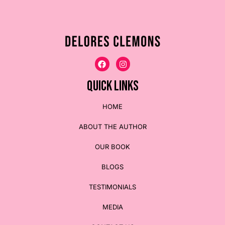
QUICK LINKS
HOME
ABOUT THE AUTHOR
OUR BOOK
BLOGS
TESTIMONIALS
MEDIA