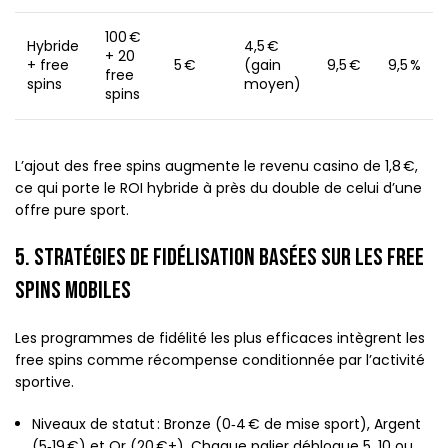
100 €
Hybride
4,5 €
+ 20
+ free
5 €
(gain
9,5 €
9,5 %
free
spins
moyen)
spins
L’ajout des free spins augmente le revenu casino de 1,8 €,
ce qui porte le ROI hybride à près du double de celui d’une
offre pure sport.
5. Stratégies de fidélisation basées sur les free
spins mobiles
Les programmes de fidélité les plus efficaces intègrent les
free spins comme récompense conditionnée par l’activité
sportive.
Niveaux de statut : Bronze (0‑4 € de mise sport), Argent
(5‑19 €) et Or (20 €+). Chaque palier débloque 5, 10 ou