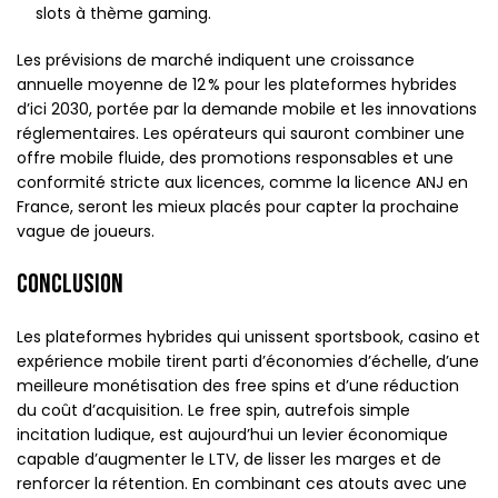
slots à thème gaming.
Les prévisions de marché indiquent une croissance
annuelle moyenne de 12 % pour les plateformes hybrides
d’ici 2030, portée par la demande mobile et les innovations
réglementaires. Les opérateurs qui sauront combiner une
offre mobile fluide, des promotions responsables et une
conformité stricte aux licences, comme la licence ANJ en
France, seront les mieux placés pour capter la prochaine
vague de joueurs.
Conclusion
Les plateformes hybrides qui unissent sportsbook, casino et
expérience mobile tirent parti d’économies d’échelle, d’une
meilleure monétisation des free spins et d’une réduction
du coût d’acquisition. Le free spin, autrefois simple
incitation ludique, est aujourd’hui un levier économique
capable d’augmenter le LTV, de lisser les marges et de
renforcer la rétention. En combinant ces atouts avec une