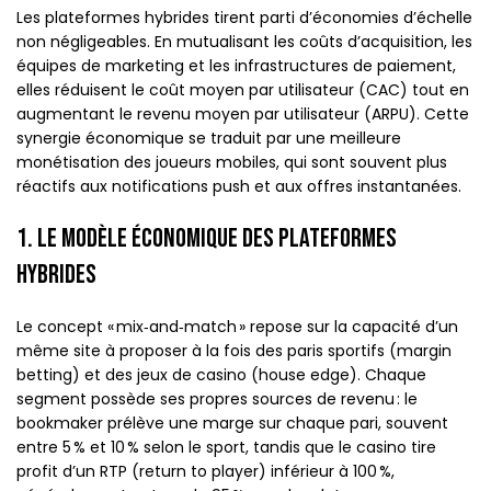
Les plateformes hybrides tirent parti d’économies d’échelle
non négligeables. En mutualisant les coûts d’acquisition, les
équipes de marketing et les infrastructures de paiement,
elles réduisent le coût moyen par utilisateur (CAC) tout en
augmentant le revenu moyen par utilisateur (ARPU). Cette
synergie économique se traduit par une meilleure
monétisation des joueurs mobiles, qui sont souvent plus
réactifs aux notifications push et aux offres instantanées.
1. Le modèle économique des plateformes
hybrides
Le concept « mix‑and‑match » repose sur la capacité d’un
même site à proposer à la fois des paris sportifs (margin
betting) et des jeux de casino (house edge). Chaque
segment possède ses propres sources de revenu : le
bookmaker prélève une marge sur chaque pari, souvent
entre 5 % et 10 % selon le sport, tandis que le casino tire
profit d’un RTP (return to player) inférieur à 100 %,