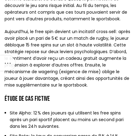
découvrir le jeu sans risque initial. Au fil du temps, les
opérateurs ont compris que ces tours pouvaient servir de
pont vers d’autres produits, notamment le sportsbook.
Aujourd’hui, le free spin devient un incitatif cross‑sell : après
avoir placé un pari de 5 € sur un match de rugby, le joueur
débloque 15 free spins sur un slot à haute volatilité. Cette
stratégie repose sur deux leviers psychologiques. D’abord,
le sentiment d’avoir reçu un cadeau gratuit augmente la
propension à explorer d’autres offres. Ensuite, le
mécanisme de wagering (exigence de mise) oblige le
joueur à jouer davantage, créant ainsi des opportunités de
mise supplémentaire sur le sportsbook.
Étude de cas fictive
Site Alpha : 12 % des joueurs qui utilisent les free spins
après un pari sportif placent au moins un second pari
dans les 24 h suivantes.