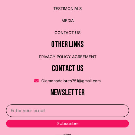
TESTIMONIALS
MEDIA
CONTACT US
OTHER LINKS
PRIVACY POLICY AGREEMENT
CONTACT US
Clemonsdelores751@gmail.com
NEWSLETTER