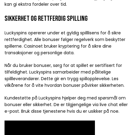
kan gi ekstra fordeler over tid.
Sikkerhet og Rettferdig Spilling
Luckyspins opererer under et gyldig spilllisens for å sikre
rettferdighet. Alle bonuser følger regelverk som beskytter
spillerne. Casinoet bruker kryptering for å sikre dine
transaksjoner og personlige data.
Når du bruker bonuser, sørg for at spillet er sertifisert for
tilfeldighet. Luckyspins samarbeider med pålitelige
spillleverandører. Dette gir en trygg spillopplevelse. Les
vilkårene for å vite hvordan bonuser påvirker sikkerheten.
Kundestøtte på Luckyspins hjelper deg med spørsmål om
bonuser eller sikkerhet. De er tilgjengelige via live chat eller
e-post. Bruk disse tjenestene hvis du er usikker på noe.