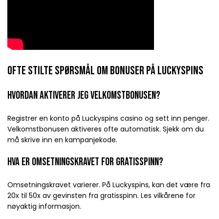
Ofte Stilte Spørsmål om Bonuser på Luckyspins
Hvordan aktiverer jeg velkomstbonusen?
Registrer en konto på Luckyspins casino og sett inn penger.
Velkomstbonusen aktiveres ofte automatisk. Sjekk om du
må skrive inn en kampanjekode.
Hva er omsetningskravet for gratisspinn?
Omsetningskravet varierer. På Luckyspins, kan det være fra
20x til 50x av gevinsten fra gratisspinn. Les vilkårene for
nøyaktig informasjon.