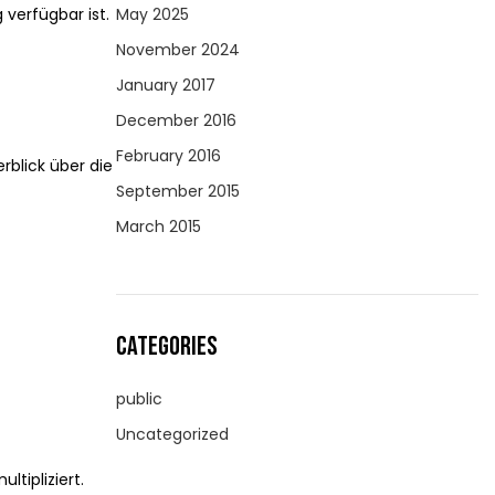
verfügbar ist.
May 2025
November 2024
January 2017
December 2016
February 2016
rblick über die
September 2015
March 2015
Categories
public
Uncategorized
tipliziert.