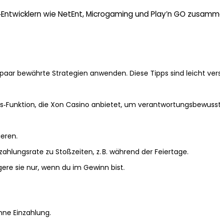
‑Entwicklern wie NetEnt, Microgaming und Play’n GO zusamm
 paar bewährte Strategien anwenden. Diese Tipps sind leicht ver
its‑Funktion, die Xon Casino anbietet, um verantwortungsbewusst
ieren.
zahlungsrate zu Stoßzeiten, z. B. während der Feiertage.
gere sie nur, wenn du im Gewinn bist.
hne Einzahlung.