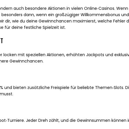
ondern auch besondere Aktionen in vielen Online‑Casinos. Wenn 
 – besonders dann, wenn ein großzügiger Willkommensbonus und
 wir dir, wie du deine Gewinnchancen maximierst, welche Fehler
ür deine festliche Spielzeit ist.
st
er locken mit speziellen Aktionen, erhöhten Jackpots und exklusi
höhere Gewinnchancen.
% und bieten zusätzliche Freispiele für beliebte Themen‑Slots. D
 musst.
ot‑Turniere. Jeder Dreh zählt, und die Gewinnsummen können i