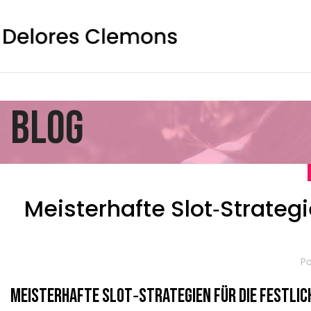
Blog
Meisterhafte Slot‑Strategi
P
Meisterhafte Slot‑Strategien für die festlich