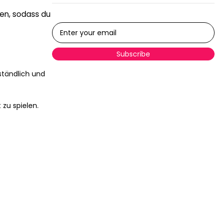
en, sodass du
ständlich und
 zu spielen.