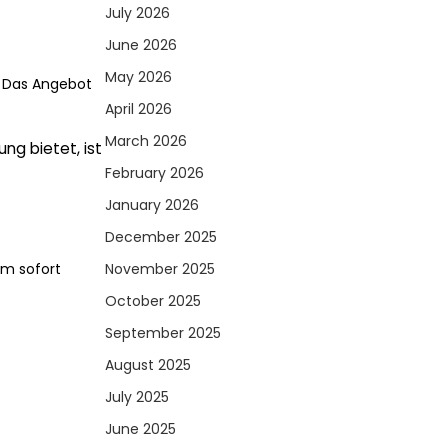
July 2026
June 2026
May 2026
l: Das Angebot
April 2026
March 2026
ng bietet, ist
February 2026
January 2026
December 2025
um sofort
November 2025
October 2025
September 2025
August 2025
July 2025
June 2025