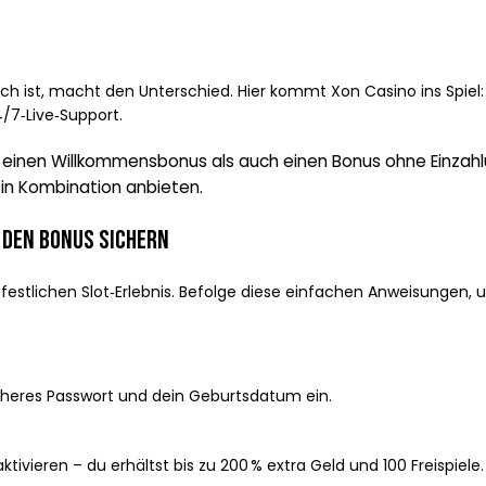
ndlich ist, macht den Unterschied. Hier kommt Xon Casino ins Spie
/7‑Live‑Support.
einen Willkommensbonus als auch einen Bonus ohne Einzahlu
 in Kombination anbieten.
 den Bonus sichern
m festlichen Slot‑Erlebnis. Befolge diese einfachen Anweisungen, 
 sicheres Passwort und dein Geburtsdatum ein.
vieren – du erhältst bis zu 200 % extra Geld und 100 Freispiele.