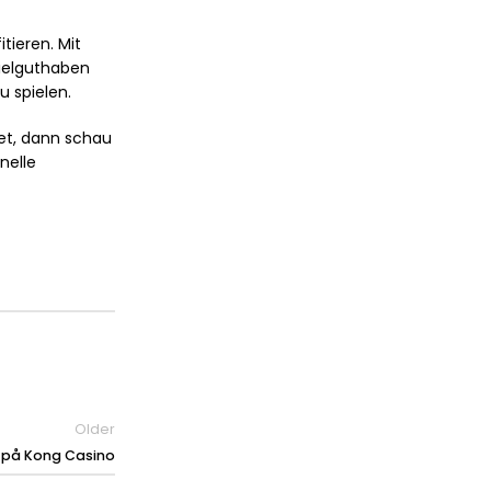
tieren. Mit
ielguthaben
u spielen.
et, dann schau
nelle
Older
k på Kong Casino