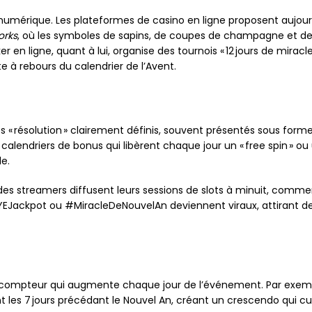
umérique. Les plateformes de casino en ligne proposent aujourd
orks
, où les symboles de sapins, de coupes de champagne et de 
n ligne, quant à lui, organise des tournois « 12 jours de miracle
 à rebours du calendrier de l’Avent.
 résolution » clairement définis, souvent présentés sous form
lendriers de bonus qui libèrent chaque jour un « free spin » ou 
le.
, des streamers diffusent leurs sessions de slots à minuit, com
 #NYEJackpot ou #MiracleDeNouvelAn deviennent viraux, attirant 
 compteur qui augmente chaque jour de l’événement. Par exempl
 les 7 jours précédant le Nouvel An, créant un crescendo qui c