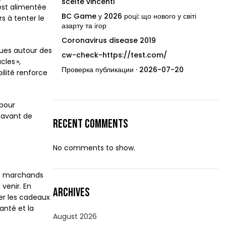
scelte vincenti
 est alimentée
BC Game у 2026 році: що нового у світі
s à tenter le
азарту та ігор
Coronavirus disease 2019
ques autour des
cw-check-https://test.com/
les »,
Проверка публикации · 2026-07-20
ilité renforce
 pour
 avant de
Recent Comments
No comments to show.
de marchands
 venir. En
Archives
cer les cadeaux
anté et la
August 2026