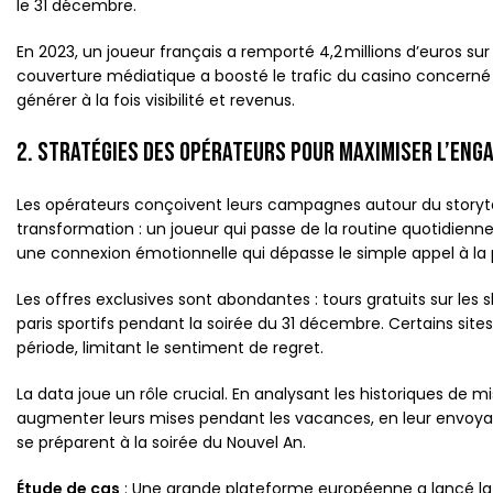
le 31 décembre.
En 2023, un joueur français a remporté 4,2 millions d’euros su
couverture médiatique a boosté le trafic du casino concern
générer à la fois visibilité et revenus.
2. Stratégies des opérateurs pour maximiser l’eng
Les opérateurs conçoivent leurs campagnes autour du storyte
transformation : un joueur qui passe de la routine quotidienne
une connexion émotionnelle qui dépasse le simple appel à la
Les offres exclusives sont abondantes : tours gratuits sur les 
paris sportifs pendant la soirée du 31 décembre. Certains sit
période, limitant le sentiment de regret.
La data joue un rôle crucial. En analysant les historiques de 
augmenter leurs mises pendant les vacances, en leur envoyant
se préparent à la soirée du Nouvel An.
Étude de cas
: Une grande plateforme européenne a lancé la 