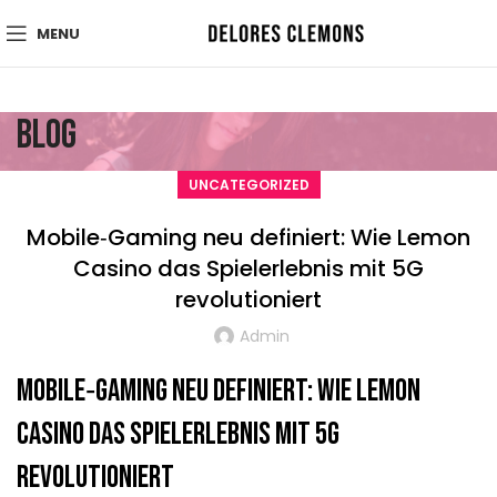
MENU
Blog
UNCATEGORIZED
Mobile‑Gaming neu definiert: Wie Lemon
Casino das Spielerlebnis mit 5G
revolutioniert
Admin
Mobile‑Gaming neu definiert: Wie Lemon
Casino das Spielerlebnis mit 5G
revolutioniert