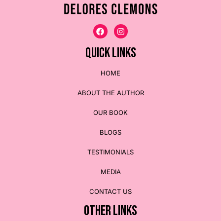
QUICK LINKS
HOME
ABOUT THE AUTHOR
OUR BOOK
BLOGS
TESTIMONIALS
MEDIA
CONTACT US
OTHER LINKS