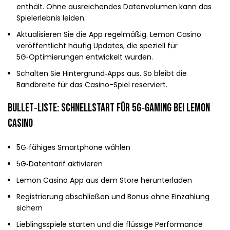
enthält. Ohne ausreichendes Datenvolumen kann das
Spielerlebnis leiden.
Aktualisieren Sie die App regelmäßig. Lemon Casino
veröffentlicht häufig Updates, die speziell für
5G‑Optimierungen entwickelt wurden.
Schalten Sie Hintergrund‑Apps aus. So bleibt die
Bandbreite für das Casino-Spiel reserviert.
Bullet‑Liste: Schnellstart für 5G‑Gaming bei Lemon
Casino
5G‑fähiges Smartphone wählen
5G‑Datentarif aktivieren
Lemon Casino App aus dem Store herunterladen
Registrierung abschließen und Bonus ohne Einzahlung
sichern
Lieblingsspiele starten und die flüssige Performance