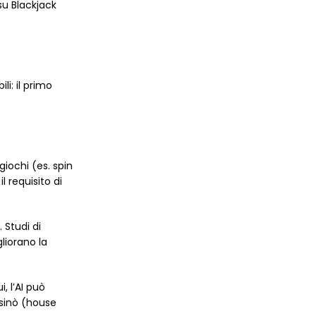
su Blackjack
i: il primo
iochi (es. spin
l requisito di
 Studi di
liorano la
, l’AI può
sinò (house