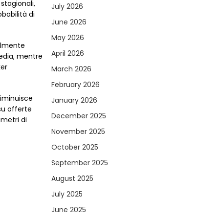
stagionali,
July 2026
babilità di
June 2026
May 2026
almente
April 2026
media, mentre
ker
March 2026
February 2026
diminuisce
January 2026
su offerte
December 2025
ametri di
November 2025
October 2025
September 2025
August 2025
July 2025
June 2025