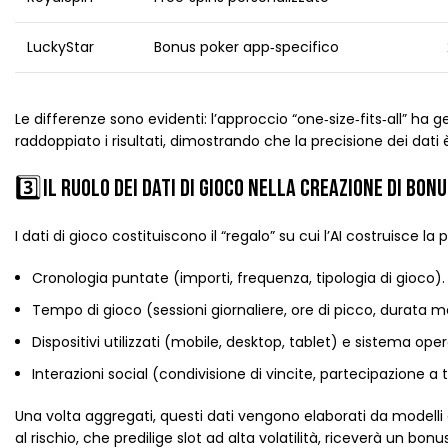
LuckyStar
Bonus poker app‑specifico
Le differenze sono evidenti: l’approccio “one‑size‑fits‑all” ha
raddoppiato i risultati, dimostrando che la precisione dei dati 
3️⃣ Il Ruolo dei Dati di Gioco nella Creazione di Bon
I dati di gioco costituiscono il “regalo” su cui l’AI costruisce la
Cronologia puntate (importi, frequenza, tipologia di gioco).
Tempo di gioco (sessioni giornaliere, ore di picco, durata m
Dispositivi utilizzati (mobile, desktop, tablet) e sistema oper
Interazioni social (condivisione di vincite, partecipazione a t
Una volta aggregati, questi dati vengono elaborati da modelli 
al rischio, che predilige slot ad alta volatilità, riceverà un bon