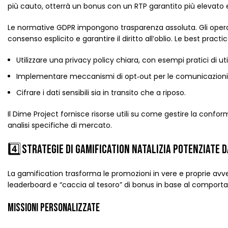
più cauto, otterrà un bonus con un RTP garantito più elevato e
Le normative GDPR impongono trasparenza assoluta. Gli operatori
consenso esplicito e garantire il diritto all’oblio. Le best practi
Utilizzare una privacy policy chiara, con esempi pratici di util
Implementare meccanismi di opt‑out per le comunicazioni
Cifrare i dati sensibili sia in transito che a riposo.
Il Dime Project fornisce risorse utili su come gestire la conform
analisi specifiche di mercato.
4️⃣ Strategie di Gamification Natalizia Potenziate da
La gamification trasforma le promozioni in vere e proprie avv
leaderboard e “caccia al tesoro” di bonus in base al comport
Missioni personalizzate