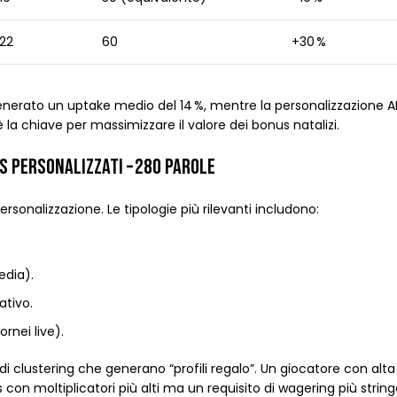
22
60
+30 %
 generato un uptake medio del 14 %, mentre la personalizzazione A
è la chiave per massimizzare il valore dei bonus natalizi.
us Personalizzati – 280 parole
 personalizzazione. Le tipologie più rilevanti includono:
edia).
ativo.
ornei live).
di clustering che generano “profili regalo”. Un giocatore con alt
us con moltiplicatori più alti ma un requisito di wagering più string