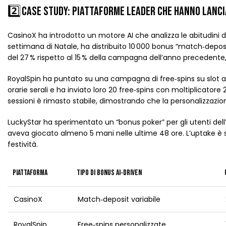
2️⃣ Case Study: Piattaforme Leader che Hanno Lancia
CasinoX ha introdotto un motore AI che analizza le abitudini d
settimana di Natale, ha distribuito 10 000 bonus “match‑deposit”
del 27 % rispetto al 15 % della campagna dell’anno precedente
RoyalSpin ha puntato su una campagna di free‑spins su slot a t
orarie serali e ha inviato loro 20 free‑spins con moltiplicatore 2
sessioni è rimasto stabile, dimostrando che la personalizzazi
LuckyStar ha sperimentato un “bonus poker” per gli utenti dell
aveva giocato almeno 5 mani nelle ultime 48 ore. L’uptake è 
festività.
PIATTAFORMA
TIPO DI BONUS AI‑DRIVEN
CasinoX
Match‑deposit variabile
RoyalSpin
Free‑spins personalizzate