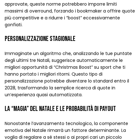
approvate, queste norme potrebbero imporre limiti
massimi di overround, forzando i bookmaker a offrire quote
più competitive e a ridurre i “boost” eccessivamente
gonfiati.
Personalizzazione stagionale
Immaginate un algoritmo che, analizzando le tue puntate
degli ultimi tre Natali, suggerisce automaticamente le
migliori opportunità di “Christmas Boost” su sport che ti
hanno portato i migliori ritorni. Questo tipo di
personalizzazione potrebbe diventare lo standard entro il
2028, trasformando la semplice ricerca di quote in
un’esperienza quasi automatizzata.
La “magia” del Natale e le probabilità di payout
Nonostante l’avanzamento tecnologico, la componente
emotiva del Natale rimarrà un fattore determinante. La
voglia di regalare a sé stessi o ai propri cari un piccolo