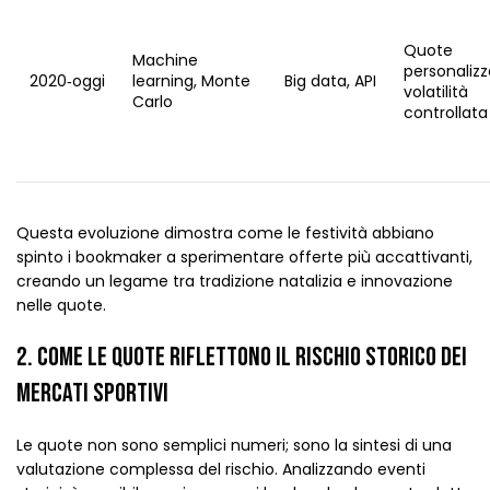
Quote
Machine
personalizz
2020‑oggi
learning, Monte
Big data, API
volatilità
Carlo
controllata
Questa evoluzione dimostra come le festività abbiano
spinto i bookmaker a sperimentare offerte più accattivanti,
creando un legame tra tradizione natalizia e innovazione
nelle quote.
2. Come le Quote Riflettono il Rischio Storico dei
Mercati Sportivi
Le quote non sono semplici numeri; sono la sintesi di una
valutazione complessa del rischio. Analizzando eventi