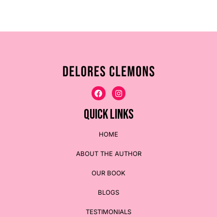
QUICK LINKS
HOME
ABOUT THE AUTHOR
OUR BOOK
BLOGS
TESTIMONIALS