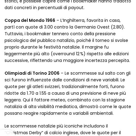
storici, è possibile capire come i bookmaker hanno tradotto
dati concreti in percentuali di payout.
Coppa del Mondo 1966
– L’Inghilterra, favorita in casa,
partì con quote di 3.00 contro la Germania Ovest (2.80).
Tuttavia, i bookmaker tennero conto della pressione
psicologica del pubblico natalizio, poiché il torneo si svolse
proprio durante le festività natalizie. Il margine fu
leggermente più alto (overround 12 %) rispetto alle edizioni
successive, riflettendo una maggiore incertezza percepita.
Olimpiadi di Torino 2006
– Le scommesse sul salto con gli
sci furono influenzate dalle condizioni di neve variabili. Le
quote per gli atleti svizzeri, tradizionalmente forti, furono
ridotte da 1.70 a 1.55 a causa di una previsione di neve più
leggera. Qui il fattore meteo, combinato con la stagione
natalizia di alta visibilità mediatica, dimostrò come le quote
possano reagire rapidamente a variabili ambientali.
Le scommesse natalizie più iconiche includono il
“Christmas Derby” di calcio inglese, dove le quote per il