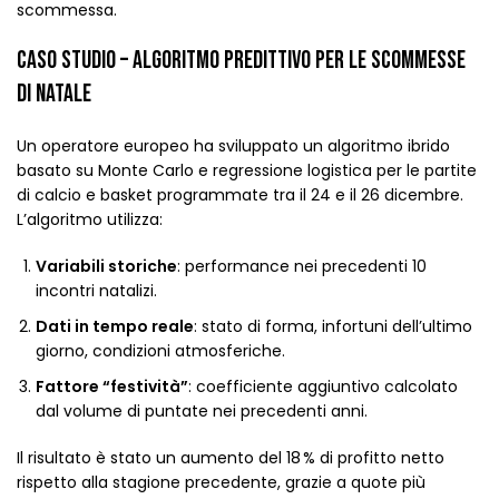
scommessa.
Caso studio – Algoritmo predittivo per le scommesse
di Natale
Un operatore europeo ha sviluppato un algoritmo ibrido
basato su Monte Carlo e regressione logistica per le partite
di calcio e basket programmate tra il 24 e il 26 dicembre.
L’algoritmo utilizza:
Variabili storiche
: performance nei precedenti 10
incontri natalizi.
Dati in tempo reale
: stato di forma, infortuni dell’ultimo
giorno, condizioni atmosferiche.
Fattore “festività”
: coefficiente aggiuntivo calcolato
dal volume di puntate nei precedenti anni.
Il risultato è stato un aumento del 18 % di profitto netto
rispetto alla stagione precedente, grazie a quote più