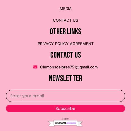
MEDIA
CONTACT US
OTHER LINKS
PRIVACY POLICY AGREEMENT
CONTACT US
Clemonsdelores751@gmail.com
NEWSLETTER