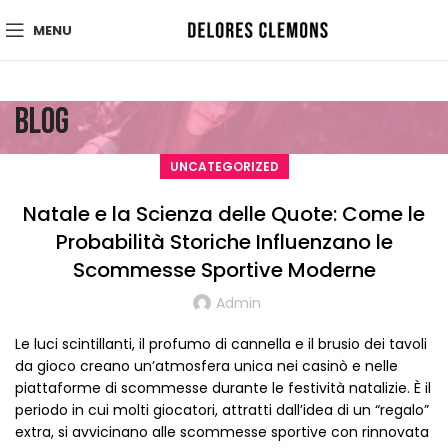
MENU
Blog
UNCATEGORIZED
Natale e la Scienza delle Quote: Come le
Probabilità Storiche Influenzano le
Scommesse Sportive Moderne
Admin
Le luci scintillanti, il profumo di cannella e il brusio dei tavoli
da gioco creano un’atmosfera unica nei casinò e nelle
piattaforme di scommesse durante le festività natalizie. È il
periodo in cui molti giocatori, attratti dall’idea di un “regalo”
extra, si avvicinano alle scommesse sportive con rinnovata