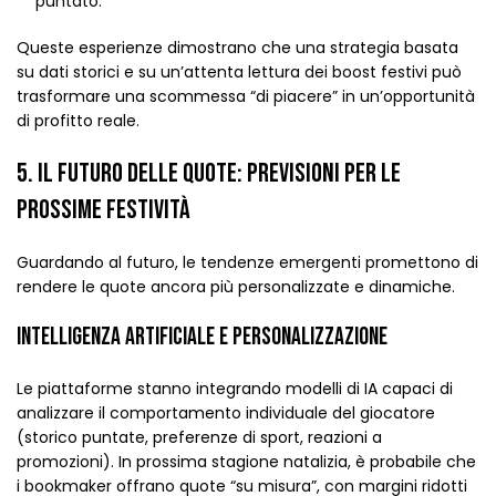
puntato.
Queste esperienze dimostrano che una strategia basata
su dati storici e su un’attenta lettura dei boost festivi può
trasformare una scommessa “di piacere” in un’opportunità
di profitto reale.
5. Il Futuro delle Quote: Previsioni per le
Prossime Festività
Guardando al futuro, le tendenze emergenti promettono di
rendere le quote ancora più personalizzate e dinamiche.
Intelligenza artificiale e personalizzazione
Le piattaforme stanno integrando modelli di IA capaci di
analizzare il comportamento individuale del giocatore
(storico puntate, preferenze di sport, reazioni a
promozioni). In prossima stagione natalizia, è probabile che
i bookmaker offrano quote “su misura”, con margini ridotti