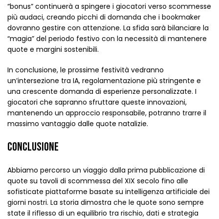
“bonus” continuerà a spingere i giocatori verso scommesse
più audaci, creando picchi di domanda che i bookmaker
dovranno gestire con attenzione. La sfida sarà bilanciare la
“magia” del periodo festivo con la necessità di mantenere
quote e margini sostenibili.
In conclusione, le prossime festività vedranno
un’intersezione tra IA, regolamentazione più stringente e
una crescente domanda di esperienze personalizzate. I
giocatori che sapranno sfruttare queste innovazioni,
mantenendo un approccio responsabile, potranno trarre il
massimo vantaggio dalle quote natalizie.
Conclusione
Abbiamo percorso un viaggio dalla prima pubblicazione di
quote su tavoli di scommessa del XIX secolo fino alle
sofisticate piattaforme basate su intelligenza artificiale dei
giorni nostri. La storia dimostra che le quote sono sempre
state il riflesso di un equilibrio tra rischio, dati e strategia