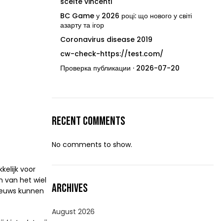
scelte vincenti
BC Game у 2026 році: що нового у світі
азарту та ігор
Coronavirus disease 2019
cw-check-https://test.com/
Проверка публикации · 2026-07-20
Recent Comments
No comments to show.
kelijk voor
n van het wiel
Archives
nieuws kunnen
August 2026