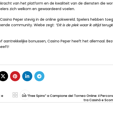
kracht van het platform en de kwaliteit van de diensten die wo
pelers zich welkom en gewaardeerd voelen.
 Casino Peper stevig in de online gokwereld. Spelers hebben toe
unende community. Wiebe zegt:
“Dit is de plek waar ik altijd ter
 of aantrekkelijke bonussen, Casino Peper heeft het allemaal. Be
eeft!
t e
Da “Free Spins” a Campione del Torneo Online: il Percors
tra Casinò e Sco