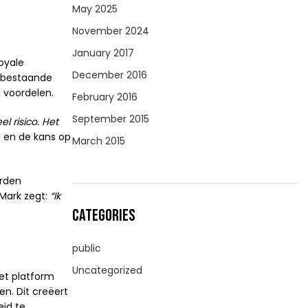
May 2025
November 2024
January 2017
oyale
December 2016
r bestaande
 voordelen.
February 2016
September 2015
 risico. Het
g en de kans op
March 2015
orden
 Mark zegt:
“Ik
Categories
public
Uncategorized
Het platform
n. Dit creëert
eid te