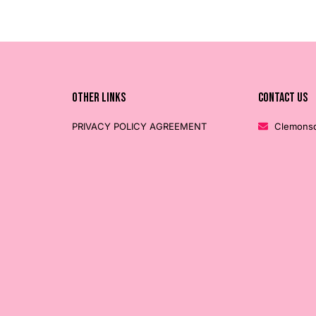
OTHER LINKS
CONTACT US
PRIVACY POLICY AGREEMENT
Clemonsd