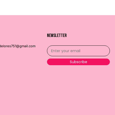
NEWSLETTER
elores751@gmail.com