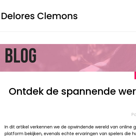
Blog
Ontdek de spannende were
P
In dit artikel verkennen we de opwindende wereld van online g
platform bekijken, evenals echte ervaringen van spelers die 