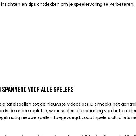
e inzichten en tips ontdekken om je speelervaring te verbeteren.
en spannend voor alle spelers
le tafelspellen tot de nieuwste videoslots. Dit maakt het aantrek
en is de online roulette, waar spelers de spanning van het draaie
gelmatig nieuwe spellen toegevoegd, zodat spelers altijd iets 