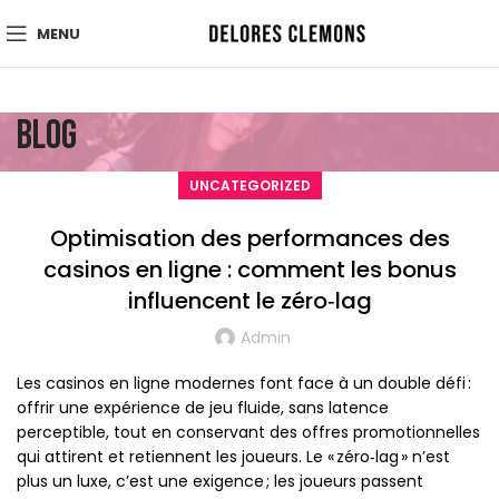
MENU
Blog
UNCATEGORIZED
Optimisation des performances des
casinos en ligne : comment les bonus
influencent le zéro‑lag
Admin
Les casinos en ligne modernes font face à un double défi :
offrir une expérience de jeu fluide, sans latence
perceptible, tout en conservant des offres promotionnelles
qui attirent et retiennent les joueurs. Le « zéro‑lag » n’est
plus un luxe, c’est une exigence ; les joueurs passent