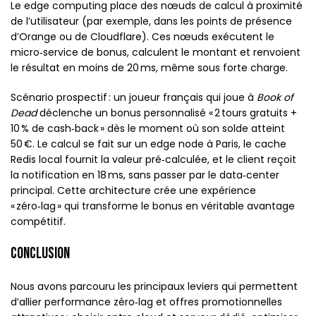
Le edge computing place des nœuds de calcul à proximité
de l’utilisateur (par exemple, dans les points de présence
d’Orange ou de Cloudflare). Ces nœuds exécutent le
micro‑service de bonus, calculent le montant et renvoient
le résultat en moins de 20 ms, même sous forte charge.
Scénario prospectif : un joueur français qui joue à
Book of
Dead
déclenche un bonus personnalisé « 2 tours gratuits +
10 % de cash‑back » dès le moment où son solde atteint
50 €. Le calcul se fait sur un edge node à Paris, le cache
Redis local fournit la valeur pré‑calculée, et le client reçoit
la notification en 18 ms, sans passer par le data‑center
principal. Cette architecture crée une expérience
« zéro‑lag » qui transforme le bonus en véritable avantage
compétitif.
Conclusion
Nous avons parcouru les principaux leviers qui permettent
d’allier performance zéro‑lag et offres promotionnelles