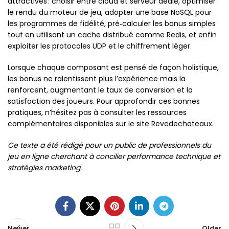
attractives : choisir entre cloud et serveur dédié, optimiser
le rendu du moteur de jeu, adopter une base NoSQL pour
les programmes de fidélité, pré‑calculer les bonus simples
tout en utilisant un cache distribué comme Redis, et enfin
exploiter les protocoles UDP et le chiffrement léger.
Lorsque chaque composant est pensé de façon holistique,
les bonus ne ralentissent plus l’expérience mais la
renforcent, augmentant le taux de conversion et la
satisfaction des joueurs. Pour approfondir ces bonnes
pratiques, n’hésitez pas à consulter les ressources
complémentaires disponibles sur le site Revedechateaux.
Ce texte a été rédigé pour un public de professionnels du
jeu en ligne cherchant à concilier performance technique et
stratégies marketing.
Newer
Older