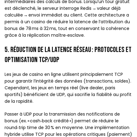
intermédiaires des calculs de bonus. Lorsqu’un tour gratuit
est déclenché, le serveur interroge Redis → valeur déjà
calculée → envoi immédiat au client. Cette architecture a
permis à un casino de réduire la latence de l’attribution du
bonus de 78 ms à 32 ms, tout en conservant la cohérence
grâce à la réplication maître‑esclave.
5. Réduction de la latence réseau : protocoles et
optimisation TCP/UDP
Les jeux de casino en ligne utilisent principalement TCP
pour garantir l’intégrité des données (transactions, soldes).
Cependant, les jeux en temps réel (live dealer, paris
sportifs) bénéficient de UDP, qui sacrifie la fiabilité au profit
de la rapidité.
Passer à UDP pour la transmission des notifications de
bonus (ex. « cash‑back crédité ») permet de réduire le
round‑trip time de 30 % en moyenne. Une implémentation
hybride utilise TCP pour les opérations critiques (paiement)