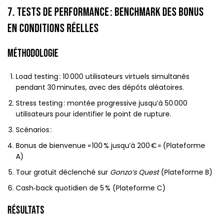
7. Tests de performance : benchmark des bonus
en conditions réelles
Méthodologie
Load testing : 10 000 utilisateurs virtuels simultanés
pendant 30 minutes, avec des dépôts aléatoires.
Stress testing : montée progressive jusqu’à 50 000
utilisateurs pour identifier le point de rupture.
Scénarios :
Bonus de bienvenue « 100 % jusqu’à 200 € » (Plateforme
A)
Tour gratuit déclenché sur
Gonzo’s Quest
(Plateforme B)
Cash‑back quotidien de 5 % (Plateforme C)
Résultats