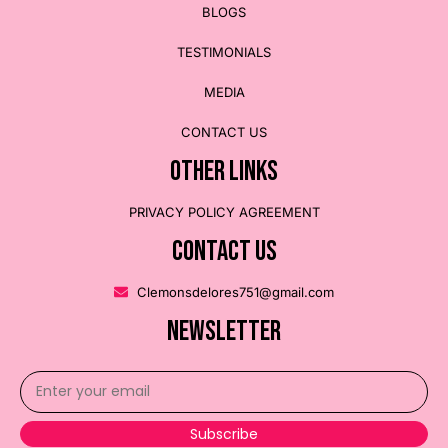
BLOGS
TESTIMONIALS
MEDIA
CONTACT US
OTHER LINKS
PRIVACY POLICY AGREEMENT
CONTACT US
Clemonsdelores751@gmail.com
NEWSLETTER