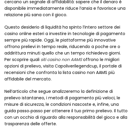
cercano un segnale di affidabilità: sapere che il denaro è
disponibile immediatamente riduce l’ansia e favorisce una
relazione più sana con il gioco.
Questo desiderio di liquidità ha spinto l’intero settore dei
casino online esteri a investire in tecnologie di pagamento
sempre più rapide. Oggi, le piattaforme più innovative
offrono prelievi in tempo reale, riducendo a poche ore o
addirittura minuti quello che un tempo richiedeva giorni.
Per scoprire quali
siti casino non AAMS
offrono le migliori
opzioni di prelievo, visita Capoliverilegendcup, il portale di
recensioni che confronta la lista casino non AAMS più
affidabile del mercato.
Nell’articolo che segue analizzeremo la definizione di
prelievo istantaneo, i metodi di pagamento più veloci, le
misure di sicurezza, le condizioni nascoste e, infine, una
guida passo‑passo per ottenere il tuo primo prelievo. Il tutto
con un occhio di riguardo alla responsabilità del gioco e alla
trasparenza delle offerte.