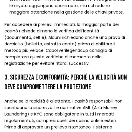
le crypto aggiungono anonimato, ma richiedono
maggiore attenzione nella gestione delle chiavi private.
Per accedere ai prelievi immediati, la maggior parte dei
casinò richiede almeno la verifica dell’identità
(documento, selfie). Alcuni richiedono anche una prova di
domicilio (bolletta, estratto conto) prima di abilitare il
metodo più veloce. Capoliverilegendcup consiglia di
completare queste verifiche al momento della
registrazione per evitare ritardi successivi.
3. Sicurezza e conformità: perché la velocità non
deve compromettere la protezione
Anche se la rapidità è allettante, i casinò responsabili non
sacrificano la sicurezza. Le normative AML (Anti‑Money
Laundering) e KYC sono obbligatorie in tutti i mercati
regolamentati, compresi quelli dei casino online esteri.
Prima di approvare un prelievo istantaneo, il sistema