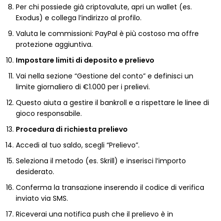
Per chi possiede già criptovalute, apri un wallet (es.
Exodus) e collega l’indirizzo al profilo.
Valuta le commissioni: PayPal è più costoso ma offre
protezione aggiuntiva.
Impostare limiti di deposito e prelievo
Vai nella sezione “Gestione del conto” e definisci un
limite giornaliero di €1.000 per i prelievi.
Questo aiuta a gestire il bankroll e a rispettare le linee di
gioco responsabile.
Procedura di richiesta prelievo
Accedi al tuo saldo, scegli “Prelievo”.
Seleziona il metodo (es. Skrill) e inserisci l’importo
desiderato.
Conferma la transazione inserendo il codice di verifica
inviato via SMS.
Riceverai una notifica push che il prelievo è in