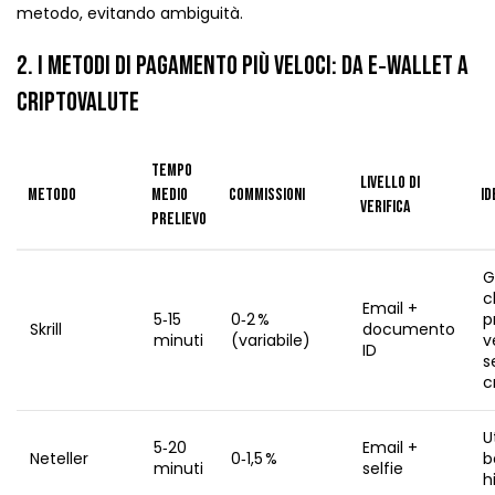
metodo, evitando ambiguità.
2. I metodi di pagamento più veloci: da e‑wallet a
criptovalute
TEMPO
LIVELLO DI
METODO
MEDIO
COMMISSIONI
ID
VERIFICA
PRELIEVO
G
c
Email +
5‑15
0‑2 %
p
Skrill
documento
minuti
(variabile)
v
ID
s
c
U
5‑20
Email +
Neteller
0‑1,5 %
b
minuti
selfie
h