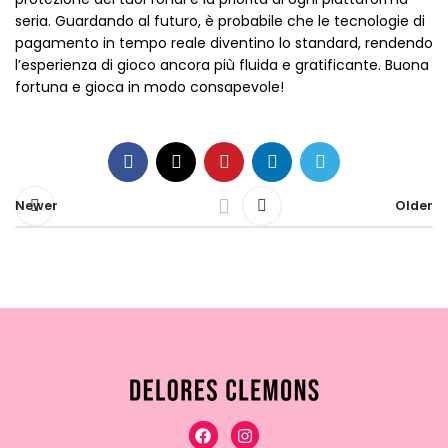
seria. Guardando al futuro, è probabile che le tecnologie di
pagamento in tempo reale diventino lo standard, rendendo
l’esperienza di gioco ancora più fluida e gratificante. Buona
fortuna e gioca in modo consapevole!
Newer
Older