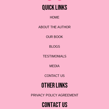
QUICK LINKS
HOME
ABOUT THE AUTHOR
OUR BOOK
BLOGS
TESTIMONIALS
MEDIA
CONTACT US
OTHER LINKS
PRIVACY POLICY AGREEMENT
CONTACT US