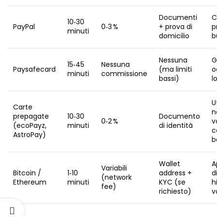
Documenti
C
10‑30
PayPal
0‑3 %
+ prova di
p
minuti
domicilio
b
Nessuna
G
15‑45
Nessuna
Paysafecard
(ma limiti
o
minuti
commissione
bassi)
l
U
Carte
n
prepagate
10‑30
Documento
0‑2 %
v
(ecoPayz,
minuti
di identità
c
AstroPay)
b
Wallet
A
Variabili
Bitcoin /
1‑10
address +
d
(network
Ethereum
minuti
KYC (se
h
fee)
richiesto)
v