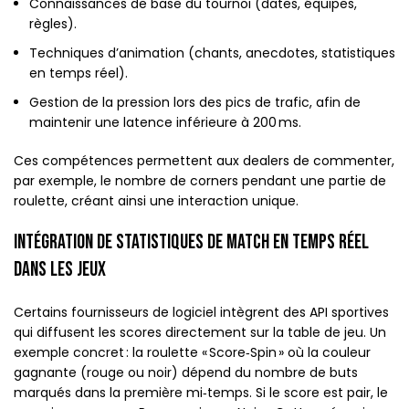
Connaissances de base du tournoi (dates, équipes,
règles).
Techniques d’animation (chants, anecdotes, statistiques
en temps réel).
Gestion de la pression lors des pics de trafic, afin de
maintenir une latence inférieure à 200 ms.
Ces compétences permettent aux dealers de commenter,
par exemple, le nombre de corners pendant une partie de
roulette, créant ainsi une interaction unique.
Intégration de statistiques de match en temps réel
dans les jeux
Certains fournisseurs de logiciel intègrent des API sportives
qui diffusent les scores directement sur la table de jeu. Un
exemple concret : la roulette « Score‑Spin » où la couleur
gagnante (rouge ou noir) dépend du nombre de buts
marqués dans la première mi‑temps. Si le score est pair, le