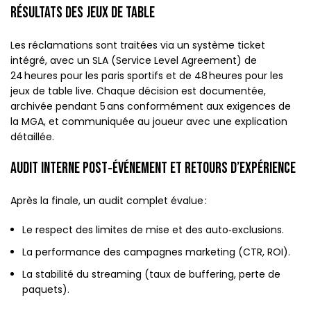
résultats des jeux de table
Les réclamations sont traitées via un système ticket
intégré, avec un SLA (Service Level Agreement) de
24 heures pour les paris sportifs et de 48 heures pour les
jeux de table live. Chaque décision est documentée,
archivée pendant 5 ans conformément aux exigences de
la MGA, et communiquée au joueur avec une explication
détaillée.
Audit interne post‑événement et retours d’expérience
Après la finale, un audit complet évalue :
Le respect des limites de mise et des auto‑exclusions.
La performance des campagnes marketing (CTR, ROI).
La stabilité du streaming (taux de buffering, perte de
paquets).