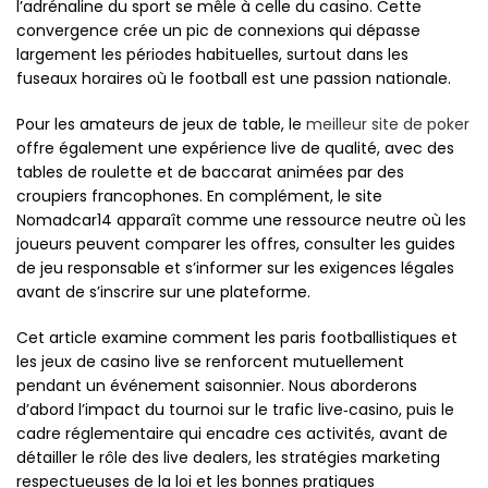
l’adrénaline du sport se mêle à celle du casino. Cette
convergence crée un pic de connexions qui dépasse
largement les périodes habituelles, surtout dans les
fuseaux horaires où le football est une passion nationale.
Pour les amateurs de jeux de table, le
meilleur site de poker
offre également une expérience live de qualité, avec des
tables de roulette et de baccarat animées par des
croupiers francophones. En complément, le site
Nomadcar14 apparaît comme une ressource neutre où les
joueurs peuvent comparer les offres, consulter les guides
de jeu responsable et s’informer sur les exigences légales
avant de s’inscrire sur une plateforme.
Cet article examine comment les paris footballistiques et
les jeux de casino live se renforcent mutuellement
pendant un événement saisonnier. Nous aborderons
d’abord l’impact du tournoi sur le trafic live‑casino, puis le
cadre réglementaire qui encadre ces activités, avant de
détailler le rôle des live dealers, les stratégies marketing
respectueuses de la loi et les bonnes pratiques