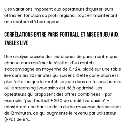
Ces variations imposent aux opérateurs d’ajuster leurs
offres en fonction du profil régional, tout en maintenant
une conformité homogène.
Corrélations entre paris football et mise en jeu aux
tables live
Une analyse croisée des historiques de paris montre que
chaque euro misé sur le résultat d’un match
s’accompagne en moyenne de 0,42 € placé sur une table
live dans les 30 minutes qui suivent. Cette corrélation est
plus forte lorsque le match se joue dans un fuseau horaire
où le streaming live‑casino est déjà optimisé. Les
opérateurs qui proposent des offres combinées – par
exemple, “pari football + 20 % de crédit live‑casino” –
constatent une hausse de la durée moyenne des sessions
de 12 minutes, ce qui augmente le revenu par utilisateur
(RPU) de 8 %.