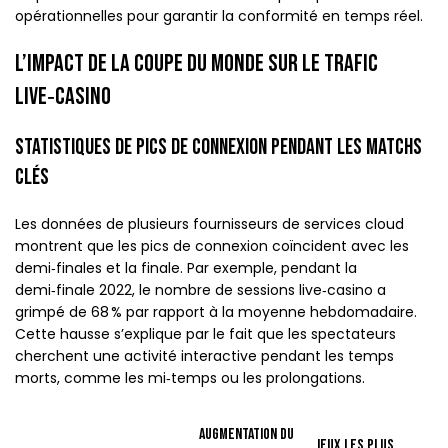
opérationnelles pour garantir la conformité en temps réel.
L’impact de la Coupe du Monde sur le trafic
live‑casino
Statistiques de pics de connexion pendant les matchs
clés
Les données de plusieurs fournisseurs de services cloud
montrent que les pics de connexion coïncident avec les
demi‑finales et la finale. Par exemple, pendant la
demi‑finale 2022, le nombre de sessions live‑casino a
grimpé de 68 % par rapport à la moyenne hebdomadaire.
Cette hausse s’explique par le fait que les spectateurs
cherchent une activité interactive pendant les temps
morts, comme les mi‑temps ou les prolongations.
AUGMENTATION DU
JEUX LES PLUS