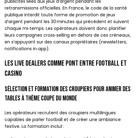
publicités liées aux jeux d’argent pendant les
retransmissions officielles. En France, le code de la santé
publique interdit toute forme de promotion de jeux
d’argent pendant les 30 minutes qui précèdent et suivent
chaque mi‑temps. Les opérateurs doivent donc planifier
leurs campagnes cross‑selling en dehors de ces créneaux,
en s’appuyant sur des canaux propriétaires (newsletters,
notifications in‑app).
Les live dealers comme pont entre football et
casino
Sélection et formation des croupiers pour animer des
tables à thème Coupe du Monde
Les opérateurs recrutent des croupiers multilingues
capables de parler football et de créer une ambiance
festive. La formation inclut :