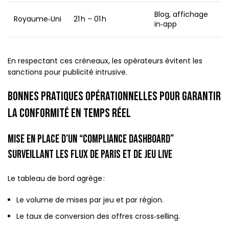
Blog, affichage
Royaume‑Uni
21 h – 01 h
in‑app
En respectant ces créneaux, les opérateurs évitent les
sanctions pour publicité intrusive.
Bonnes pratiques opérationnelles pour garantir
la conformité en temps réel
Mise en place d’un “Compliance Dashboard”
surveillant les flux de paris et de jeu live
Le tableau de bord agrège :
Le volume de mises par jeu et par région.
Le taux de conversion des offres cross‑selling.