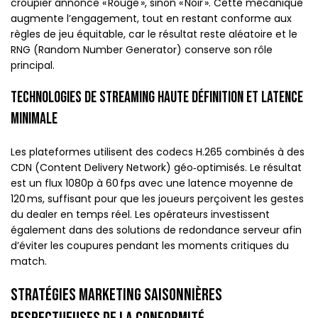
croupier annonce « Rouge », sinon « Noir ». Cette mécanique
augmente l’engagement, tout en restant conforme aux
règles de jeu équitable, car le résultat reste aléatoire et le
RNG (Random Number Generator) conserve son rôle
principal.
Technologies de streaming haute définition et latence
minimale
Les plateformes utilisent des codecs H.265 combinés à des
CDN (Content Delivery Network) géo‑optimisés. Le résultat
est un flux 1080p à 60 fps avec une latence moyenne de
120 ms, suffisant pour que les joueurs perçoivent les gestes
du dealer en temps réel. Les opérateurs investissent
également dans des solutions de redondance serveur afin
d’éviter les coupures pendant les moments critiques du
match.
Stratégies marketing saisonnières