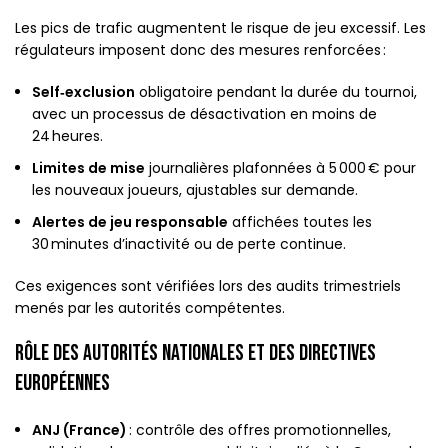
Les pics de trafic augmentent le risque de jeu excessif. Les
régulateurs imposent donc des mesures renforcées :
Self‑exclusion
obligatoire pendant la durée du tournoi,
avec un processus de désactivation en moins de
24 heures.
Limites de mise
journalières plafonnées à 5 000 € pour
les nouveaux joueurs, ajustables sur demande.
Alertes de jeu responsable
affichées toutes les
30 minutes d’inactivité ou de perte continue.
Ces exigences sont vérifiées lors des audits trimestriels
menés par les autorités compétentes.
Rôle des autorités nationales et des directives
européennes
ANJ (France)
: contrôle des offres promotionnelles,