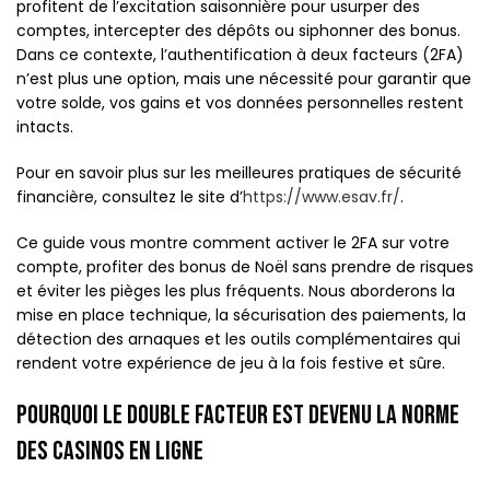
profitent de l’excitation saisonnière pour usurper des
comptes, intercepter des dépôts ou siphonner des bonus.
Dans ce contexte, l’authentification à deux facteurs (2FA)
n’est plus une option, mais une nécessité pour garantir que
votre solde, vos gains et vos données personnelles restent
intacts.
Pour en savoir plus sur les meilleures pratiques de sécurité
financière, consultez le site d’
https://www.esav.fr/
.
Ce guide vous montre comment activer le 2FA sur votre
compte, profiter des bonus de Noël sans prendre de risques
et éviter les pièges les plus fréquents. Nous aborderons la
mise en place technique, la sécurisation des paiements, la
détection des arnaques et les outils complémentaires qui
rendent votre expérience de jeu à la fois festive et sûre.
Pourquoi le double facteur est devenu la norme
des casinos en ligne