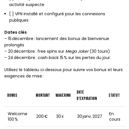
activité suspecte
[ ] VPN installé et configuré pour les connexions
publiques
Dates clés
– 15 décembre : lancement des bonus de bienvenue
prolongés
– 20 décembre : free spins sur
Mega Joker
(30 tours)
– 24 décembre : cash‑back 15 % sur les pertes du jour
Utilisez le tableau ci‑dessous pour suivre vos bonus et leurs
exigences de mise :
DATE
BONUS
MONTANT
WAGERING
STATUT
D’EXPIRATION
Welcome
En
200 €
30 x
30 janv. 2027
100 %
cours