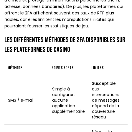
d’année et protège les informations personnelles (nom,
adresse, données bancaires). De plus, les plateformes qui
offrent le 2FA affichent souvent des taux de RTP plus
fiables, car elles limitent les manipulations illicites qui
pourraient fausser les statistiques de jeu.
Les différentes méthodes de 2FA disponibles sur
les plateformes de casino
MÉTHODE
POINTS FORTS
LIMITES
Susceptible
Simple à
aux
configurer,
interceptions
SMS / e‑mail
aucune
de messages,
application
dépend de la
supplémentaire
couverture
réseau
Nécessite