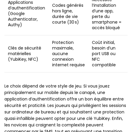
Applications
Codes générés
l’installation
d’authentification
hors ligne,
d’une app,
(Google
durée de vie
perte du
Authenticator,
courte (30 s)
smartphone =
Authy)
accès bloqué
Protection
Coût initial,
Clés de sécurité
maximale,
besoin d’un
matérielles
aucune
port USB ou
(YubiKey, NFC)
connexion
NFC
internet requise
compatible
Le choix dépend de votre style de jeu. Si vous jouez
principalement sur mobile depuis le canapé, une
application d’authentification offre un bon équilibre entre
sécurité et praticité. Les joueurs qui privilégient les sessions
sur ordinateur de bureau et qui souhaitent une protection
quasi‑infaillible peuvent opter pour une clé YubiKey. Enfin,
les novices qui craignent la complexité peuvent
commencer par le SMS, tout en prévoyant une transition