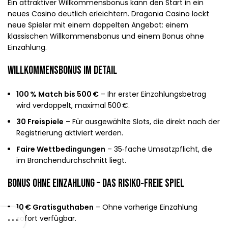
Ein attraktiver Willkommensbonus kann den Start in ein
neues Casino deutlich erleichtern. Dragonia Casino lockt
neue Spieler mit einem doppelten Angebot: einem
klassischen Willkommensbonus und einem Bonus ohne
Einzahlung.
Willkommensbonus im Detail
100 % Match bis 500 €
– Ihr erster Einzahlungsbetrag
wird verdoppelt, maximal 500 €.
30 Freispiele
– Für ausgewählte Slots, die direkt nach der
Registrierung aktiviert werden.
Faire Wettbedingungen
– 35‑fache Umsatzpflicht, die
im Branchendurchschnitt liegt.
Bonus ohne Einzahlung – Das Risiko‑freie Spiel
10 € Gratisguthaben
– Ohne vorherige Einzahlung
sofort verfügbar.