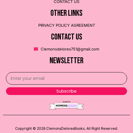
CONTACT US
OTHER LINKS
PRIVACY POLICY AGREEMENT
CONTACT US
Clemonsdelores751@gmail.com
NEWSLETTER
Copyright © 2026 ClemonsDeloresBooks. All Right Reserved.