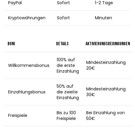
PayPal
Sofort
1-2 Tage
Kryptowährungen
Sofort
Minuten
BONI
DETAILS
AKTIVIERUNGSBEDINGUNGEN
100% auf
Mindesteinzahlung
Willkommensbonus
die erste
20€
Einzahlung
50% auf
Mindesteinzahlung
Einzahlungsbonus
die zweite
30€
Einzahlung
Bis zu 100
Bei Einzahlung von
Freispiele
Freispiele
50€