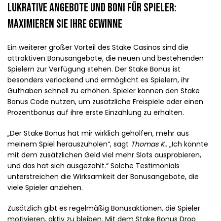
Lukrative Angebote und Boni für Spieler:
Maximieren Sie Ihre Gewinne
Ein weiterer großer Vorteil des Stake Casinos sind die
attraktiven Bonusangebote, die neuen und bestehenden
Spielern zur Verfügung stehen. Der Stake Bonus ist
besonders verlockend und ermöglicht es Spielern, ihr
Guthaben schnell zu erhöhen. Spieler können den Stake
Bonus Code nutzen, um zusätzliche Freispiele oder einen
Prozentbonus auf ihre erste Einzahlung zu erhalten.
„Der Stake Bonus hat mir wirklich geholfen, mehr aus
meinem Spiel herauszuholen“, sagt
Thomas K.
. „Ich konnte
mit dem zusätzlichen Geld viel mehr Slots ausprobieren,
und das hat sich ausgezahlt.“ Solche Testimonials
unterstreichen die Wirksamkeit der Bonusangebote, die
viele Spieler anziehen.
Zusätzlich gibt es regelmäßig Bonusaktionen, die Spieler
motivieren, aktiv zu bleiben. Mit dem Stake Bonus Drop