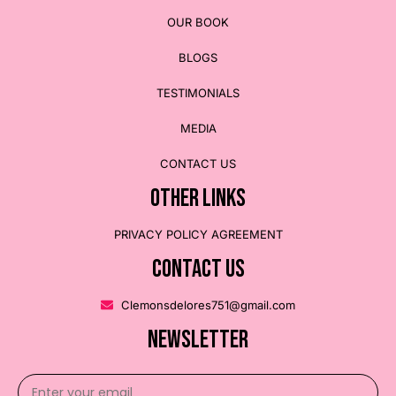
OUR BOOK
BLOGS
TESTIMONIALS
MEDIA
CONTACT US
OTHER LINKS
PRIVACY POLICY AGREEMENT
CONTACT US
Clemonsdelores751@gmail.com
NEWSLETTER