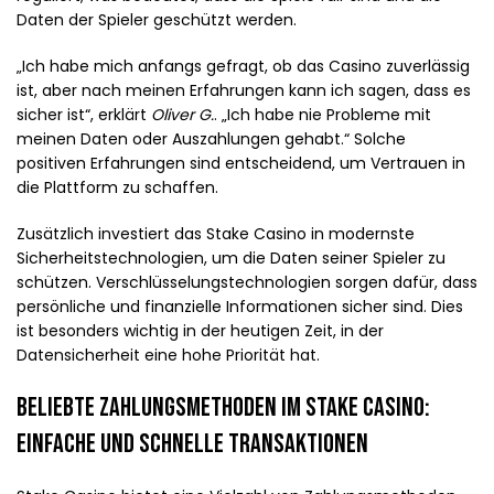
Daten der Spieler geschützt werden.
„Ich habe mich anfangs gefragt, ob das Casino zuverlässig
ist, aber nach meinen Erfahrungen kann ich sagen, dass es
sicher ist“, erklärt
Oliver G.
. „Ich habe nie Probleme mit
meinen Daten oder Auszahlungen gehabt.“ Solche
positiven Erfahrungen sind entscheidend, um Vertrauen in
die Plattform zu schaffen.
Zusätzlich investiert das Stake Casino in modernste
Sicherheitstechnologien, um die Daten seiner Spieler zu
schützen. Verschlüsselungstechnologien sorgen dafür, dass
persönliche und finanzielle Informationen sicher sind. Dies
ist besonders wichtig in der heutigen Zeit, in der
Datensicherheit eine hohe Priorität hat.
Beliebte Zahlungsmethoden im Stake Casino:
Einfache und schnelle Transaktionen