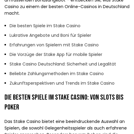
umfassenden Bonusangebot – entdecken Sie, was Stake
Casino zu einem der besten Online-Casinos in Deutschland
macht.
Die besten Spiele im Stake Casino
Lukrative Angebote und Boni für Spieler
Erfahrungen von Spielern mit Stake Casino
Die Vorzüge der Stake App für mobile Spieler
Stake Casino Deutschland: Sicherheit und Legalität
Beliebte Zahlungsmethoden im Stake Casino
Zukunftsperspektiven und Trends im Stake Casino
Die besten Spiele im Stake Casino: Von Slots bis
Poker
Das Stake Casino bietet eine beeindruckende Auswahl an
Spielen, die sowohl Gelegenheitsspieler als auch erfahrene