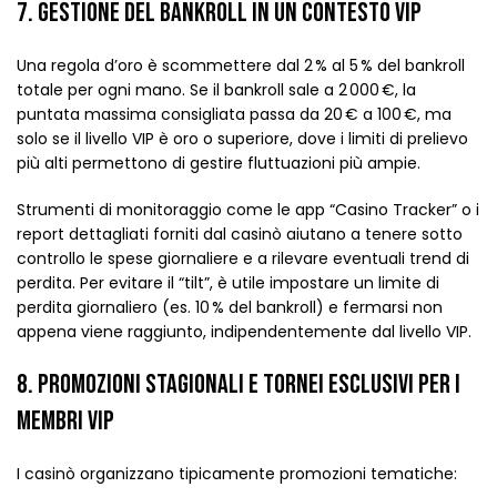
7. Gestione del bankroll in un contesto VIP
Una regola d’oro è scommettere dal 2 % al 5 % del bankroll
totale per ogni mano. Se il bankroll sale a 2 000 €, la
puntata massima consigliata passa da 20 € a 100 €, ma
solo se il livello VIP è oro o superiore, dove i limiti di prelievo
più alti permettono di gestire fluttuazioni più ampie.
Strumenti di monitoraggio come le app “Casino Tracker” o i
report dettagliati forniti dal casinò aiutano a tenere sotto
controllo le spese giornaliere e a rilevare eventuali trend di
perdita. Per evitare il “tilt”, è utile impostare un limite di
perdita giornaliero (es. 10 % del bankroll) e fermarsi non
appena viene raggiunto, indipendentemente dal livello VIP.
8. Promozioni stagionali e tornei esclusivi per i
membri VIP
I casinò organizzano tipicamente promozioni tematiche: