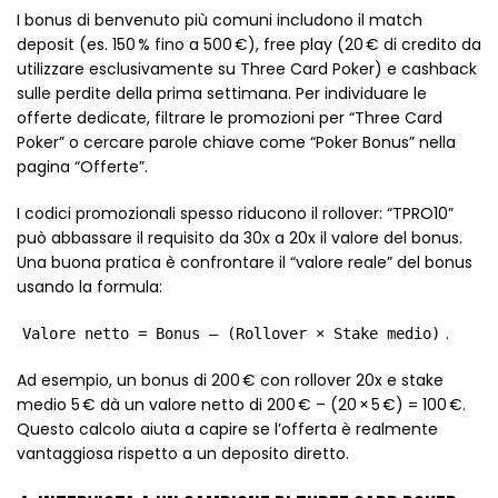
I bonus di benvenuto più comuni includono il match
deposit (es. 150 % fino a 500 €), free play (20 € di credito da
utilizzare esclusivamente su Three Card Poker) e cashback
sulle perdite della prima settimana. Per individuare le
offerte dedicate, filtrare le promozioni per “Three Card
Poker” o cercare parole chiave come “Poker Bonus” nella
pagina “Offerte”.
I codici promozionali spesso riducono il rollover: “TPRO10”
può abbassare il requisito da 30x a 20x il valore del bonus.
Una buona pratica è confrontare il “valore reale” del bonus
usando la formula:
.
Valore netto = Bonus – (Rollover × Stake medio)
Ad esempio, un bonus di 200 € con rollover 20x e stake
medio 5 € dà un valore netto di 200 € – (20 × 5 €) = 100 €.
Questo calcolo aiuta a capire se l’offerta è realmente
vantaggiosa rispetto a un deposito diretto.