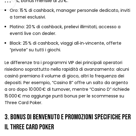
20 %, bonus mensile di 20 €.
Oro: 15 % di cashback, manager personale dedicato, inviti
a tornei esclusivi.
Platino: 20 % di cashback, prelievi illimitati, accesso a
eventi live con dealer.
Black: 25 % di cashback, viaggi all‑in‑vincente, offerte
“private” su tutti i giochi.
Le differenze tra i programmi VIP dei principali operatori
risiedono soprattutto nella rapidità di avanzamento: alcuni
casinò premiano il volume di gioco, altri la frequenza dei
depositi. Per esempio, “Casino B” offre un salto da argento
a oro dopo 10 000 € di turnover, mentre “Casino D” richiede
15 000 € ma aggiunge punti bonus per le scommesse su
Three Card Poker.
3. Bonus di benvenuto e promozioni specifiche per
il Three Card Poker