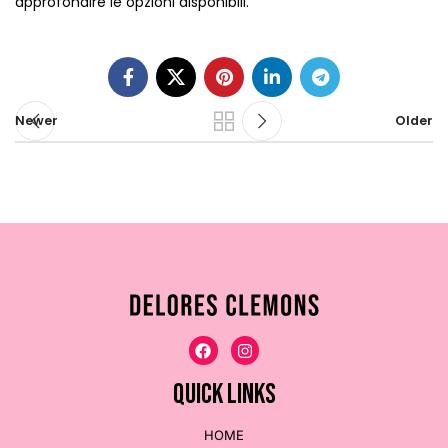
approfondire le opzioni disponibili.
Newer
Older
QUICK LINKS
HOME