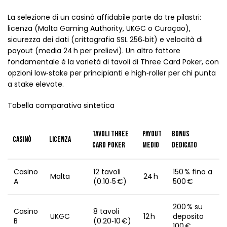
La selezione di un casinò affidabile parte da tre pilastri:
licenza (Malta Gaming Authority, UKGC o Curaçao),
sicurezza dei dati (crittografia SSL 256‑bit) e velocità di
payout (media 24 h per prelievi). Un altro fattore
fondamentale è la varietà di tavoli di Three Card Poker, con
opzioni low‑stake per principianti e high‑roller per chi punta
a stake elevate.
Tabella comparativa sintetica
TAVOLI THREE
PAYOUT
BONUS
CASINÒ
LICENZA
CARD POKER
MEDIO
DEDICATO
Casino
12 tavoli
150 % fino a
Malta
24 h
A
(0.10‑5 €)
500 €
200 % su
Casino
8 tavoli
UKGC
12 h
deposito
B
(0.20‑10 €)
100 €