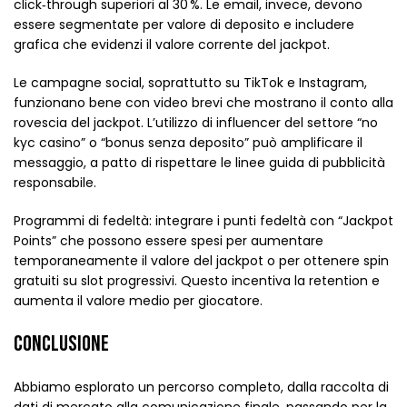
click‑through superiori al 30 %. Le email, invece, devono
essere segmentate per valore di deposito e includere
grafica che evidenzi il valore corrente del jackpot.
Le campagne social, soprattutto su TikTok e Instagram,
funzionano bene con video brevi che mostrano il conto alla
rovescia del jackpot. L’utilizzo di influencer del settore “no
kyc casino” o “bonus senza deposito” può amplificare il
messaggio, a patto di rispettare le linee guida di pubblicità
responsabile.
Programmi di fedeltà: integrare i punti fedeltà con “Jackpot
Points” che possono essere spesi per aumentare
temporaneamente il valore del jackpot o per ottenere spin
gratuiti su slot progressivi. Questo incentiva la retention e
aumenta il valore medio per giocatore.
Conclusione
Abbiamo esplorato un percorso completo, dalla raccolta di