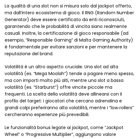
La qualità di una slot non si misura solo dal jackpot offerto,
ma dall’intero ecosistema di gioco. Il RNG (Random Number
Generator) deve essere certificato da enti riconosciuti,
garantendo che le probabilità di vincita siano realmente
casuali. Inoltre, la certificazione di gioco responsabile (ad
esempio, “Responsible Gaming” di Malta Gaming Authority)
è fondamentale per evitare sanzioni e per mantenere la
reputazione del brand.
Volatilità è un altro aspetto cruciale. Una slot ad alta
volatilità (es. “Mega Moolah”) tende a pagare meno spesso,
ma con importi molto più alti, mentre una slot a bassa
volatilità (es. “Starburst”) offre vincite piccole ma
frequenti. La scelta della volatilità deve allinearsi con il
profilo del target: i giocatori che cercano adrenalina e
grandi colpi preferiranno alta volatilità, mentre i “low‑rollers”
cercheranno esperienze più prevedibili.
Le funzionalità bonus legate ai jackpot, come “Jackpot
Wheel” o “Progressive Multiplier”, aggiungono valore