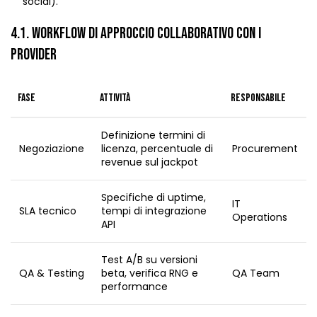
social).
4.1. Workflow di Approccio Collaborativo con i
Provider
FASE
ATTIVITÀ
RESPONSABILE
Definizione termini di
Negoziazione
licenza, percentuale di
Procurement
revenue sul jackpot
Specifiche di uptime,
IT
SLA tecnico
tempi di integrazione
Operations
API
Test A/B su versioni
QA & Testing
beta, verifica RNG e
QA Team
performance