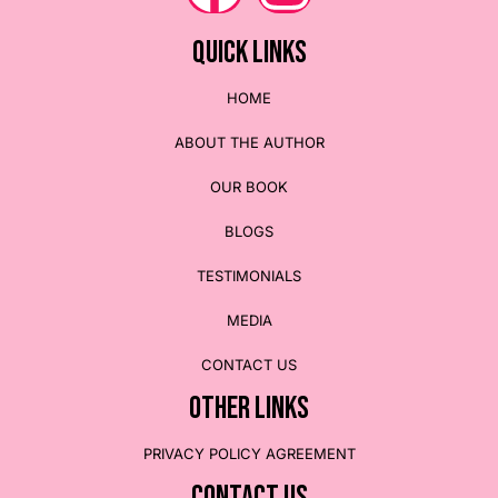
QUICK LINKS
HOME
ABOUT THE AUTHOR
OUR BOOK
BLOGS
TESTIMONIALS
MEDIA
CONTACT US
OTHER LINKS
PRIVACY POLICY AGREEMENT
CONTACT US