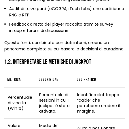
Audit di terze parti (eCOGRA, iTech Labs) che certificano
RNG e RTP.
Feedback diretto dei player raccolto tramite survey
in‑app e forum di discussione.
Queste fonti, combinate con dati interni, creano un
panorama completo su cui basare le decisioni di curazione.
1.2. Interpretare le Metriche di Jackpot
METRICA
DESCRIZIONE
USO PRATICO
Percentuale di
Identifica slot troppo
Percentuale
sessioni in cui il
“calde” che
di vincita
jackpot è stato
potrebbero erodere il
(Win %)
attivato.
margine.
Valore
Media del
Aiuta a posizionare