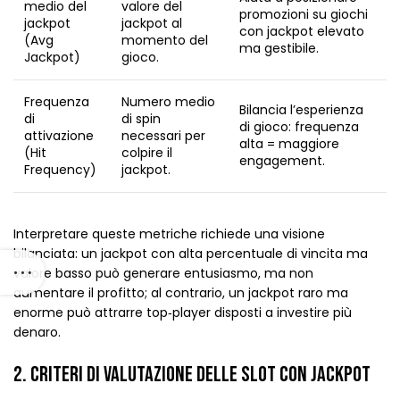
medio del
valore del
promozioni su giochi
jackpot
jackpot al
con jackpot elevato
(Avg
momento del
ma gestibile.
Jackpot)
gioco.
Frequenza
Numero medio
Bilancia l’esperienza
di
di spin
di gioco: frequenza
attivazione
necessari per
alta = maggiore
(Hit
colpire il
engagement.
Frequency)
jackpot.
Interpretare queste metriche richiede una visione
bilanciata: un jackpot con alta percentuale di vincita ma
valore basso può generare entusiasmo, ma non
aumentare il profitto; al contrario, un jackpot raro ma
enorme può attrarre top‑player disposti a investire più
denaro.
2. Criteri di Valutazione delle Slot con Jackpot