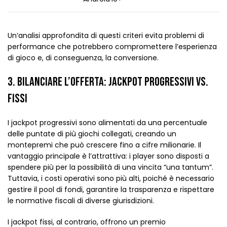
Un’analisi approfondita di questi criteri evita problemi di
performance che potrebbero compromettere l’esperienza
di gioco e, di conseguenza, la conversione.
3. Bilanciare l’Offerta: Jackpot Progressivi vs.
Fissi
I jackpot progressivi sono alimentati da una percentuale
delle puntate di più giochi collegati, creando un
montepremi che può crescere fino a cifre milionarie. Il
vantaggio principale è l’attrattiva: i player sono disposti a
spendere più per la possibilità di una vincita “una tantum”.
Tuttavia, i costi operativi sono più alti, poiché è necessario
gestire il pool di fondi, garantire la trasparenza e rispettare
le normative fiscali di diverse giurisdizioni.
I jackpot fissi, al contrario, offrono un premio