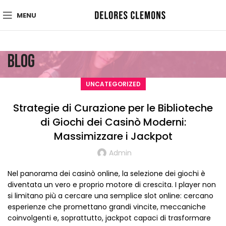
MENU
Blog
UNCATEGORIZED
Strategie di Curazione per le Biblioteche
di Giochi dei Casinò Moderni:
Massimizzare i Jackpot
Admin
Nel panorama dei casinò online, la selezione dei giochi è
diventata un vero e proprio motore di crescita. I player non
si limitano più a cercare una semplice slot online: cercano
esperienze che promettano grandi vincite, meccaniche
coinvolgenti e, soprattutto, jackpot capaci di trasformare