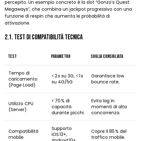
percepito. Un esempio concreto è la slot “Gonzo’s Quest
Megaways”, che combina un jackpot progressivo con una
funzione di respin che aumenta le probabilità di
attivazione.
2.1. Test di Compatibilità Tecnica
TEST
PARAMETRO
SOGLIA CONSIGLIATA
Tempo di
< 2 s su 3G, < 1 s
Garantisce low
caricamento
su 4G/5G
bounce rate.
(Page Load)
< 70 % di
Evita lag in
Utilizzo CPU
capacità
momenti di alta
(Server)
durante picchi
concorrenza.
Supporto
Compatibilità
Copre il 85 % del
iOS 13+,
mobile
traffico mobile.
Android 10+