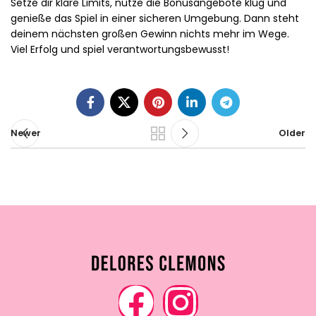
Setze dir klare Limits, nutze die Bonusangebote klug und
genieße das Spiel in einer sicheren Umgebung. Dann steht
deinem nächsten großen Gewinn nichts mehr im Wege.
Viel Erfolg und spiel verantwortungsbewusst!
Newer
Older