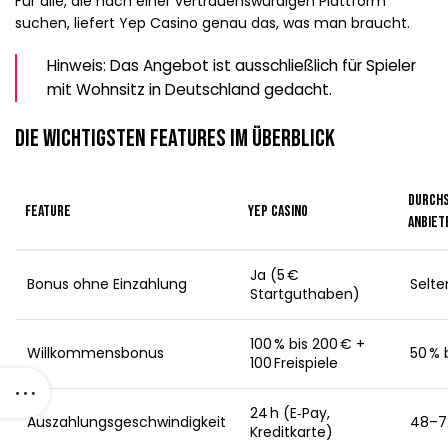
Für alle, die nach einer vertrauenswürdigen Plattform
suchen, liefert Yep Casino genau das, was man braucht.
Hinweis: Das Angebot ist ausschließlich für Spieler
mit Wohnsitz in Deutschland gedacht.
Die wichtigsten Features im Überblick
DURCHS
FEATURE
YEP CASINO
ANBIET
Ja (5 €
Bonus ohne Einzahlung
Selte
Startguthaben)
100 % bis 200 € +
Willkommensbonus
50 % 
100 Freispiele
24 h (E‑Pay,
Auszahlungsgeschwindigkeit
48–7
Kreditkarte)