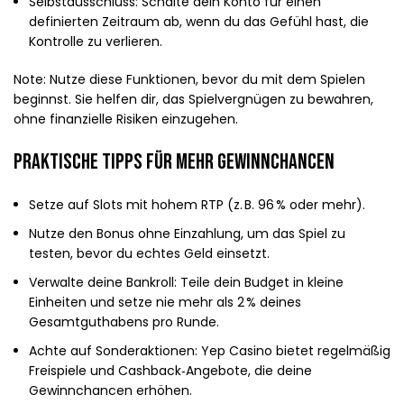
Selbstausschluss: Schalte dein Konto für einen
definierten Zeitraum ab, wenn du das Gefühl hast, die
Kontrolle zu verlieren.
Note: Nutze diese Funktionen, bevor du mit dem Spielen
beginnst. Sie helfen dir, das Spielvergnügen zu bewahren,
ohne finanzielle Risiken einzugehen.
Praktische Tipps für mehr Gewinnchancen
Setze auf Slots mit hohem RTP (z. B. 96 % oder mehr).
Nutze den Bonus ohne Einzahlung, um das Spiel zu
testen, bevor du echtes Geld einsetzt.
Verwalte deine Bankroll: Teile dein Budget in kleine
Einheiten und setze nie mehr als 2 % deines
Gesamtguthabens pro Runde.
Achte auf Sonderaktionen: Yep Casino bietet regelmäßig
Freispiele und Cashback‑Angebote, die deine
Gewinnchancen erhöhen.