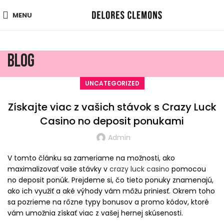
MENU
Blog
UNCATEGORIZED
Získajte viac z vašich stávok s Crazy Luck
Casino no deposit ponukami
Admin
V tomto článku sa zameriame na možnosti, ako
maximalizovať vaše stávky v
crazy luck casino
pomocou
no deposit ponúk. Prejdeme si, čo tieto ponuky znamenajú,
ako ich využiť a aké výhody vám môžu priniesť. Okrem toho
sa pozrieme na rôzne typy bonusov a promo kódov, ktoré
vám umožnia získať viac z vašej hernej skúsenosti.