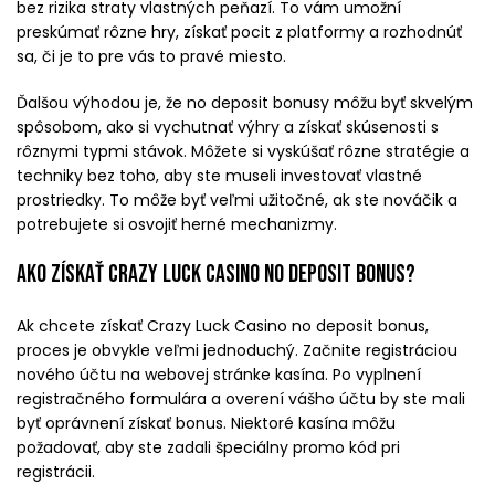
bez rizika straty vlastných peňazí. To vám umožní
preskúmať rôzne hry, získať pocit z platformy a rozhodnúť
sa, či je to pre vás to pravé miesto.
Ďalšou výhodou je, že no deposit bonusy môžu byť skvelým
spôsobom, ako si vychutnať výhry a získať skúsenosti s
rôznymi typmi stávok. Môžete si vyskúšať rôzne stratégie a
techniky bez toho, aby ste museli investovať vlastné
prostriedky. To môže byť veľmi užitočné, ak ste nováčik a
potrebujete si osvojiť herné mechanizmy.
Ako získať Crazy Luck Casino no deposit bonus?
Ak chcete získať Crazy Luck Casino no deposit bonus,
proces je obvykle veľmi jednoduchý. Začnite registráciou
nového účtu na webovej stránke kasína. Po vyplnení
registračného formulára a overení vášho účtu by ste mali
byť oprávnení získať bonus. Niektoré kasína môžu
požadovať, aby ste zadali špeciálny promo kód pri
registrácii.