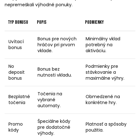
nepremeškali výhodné ponuky.
TYP BONUSU
POPIS
PODMIENKY
Bonus pre nových
Minimálny vklad
Uvítací
hráčov pri prvom
potrebný na
bonus
vklade.
aktiváciu.
No
Podmienky pre
Bonus bez
deposit
stávkovanie a
nutnosti vkladu.
bonus
maximálne výhry.
Točenia na
Bezplatné
Obmedzené na
vybrané
točenia
konkrétne hry.
automaty.
Špeciálne kódy
Promo
Platnosť a spôsoby
pre dodatočné
kódy
použitia.
výhody.